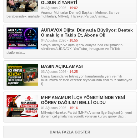
OLSUN ZİYARETİ
04 Ağustos 2026 -
19:02
Anamur Muhtarlar Derneği Başkanı Mehmet Sarı ve
beraberindeki mahalle muhtarları, Milliyetçi Hareket Partisi Anamu...
AURAVOX Dijital Dünyada Büyüyor: Destek
Olmak İçin Takip Et, Abone Ol!
04 Ağustos 2026 -
18:55
Sosyal medya ve dijital içerik dünyasında çalışmalarını
sürdüren AURAVOX, YouTube, Instagram ve TikTok
platformlar...
BASIN AÇIKLAMASI
03 Ağustos 2026 -
14:25
Ulusal basında ve televizyon kanallarında yerli ve milli
muzumuza destek vererek reyonlarında ithal muz satmayan
Ş...
MHP ANAMUR İLÇE YÖNETİMİNDE YENİ
GÖREV DAĞILIMI BELLİ OLDU
01 Ağustos 2026 -
15:16
Milliyetçi Hareket Partisi (MHP) Anamur İlçe Başkanlığı, yeni
dönem çalışmalarına yönelik yönetim kurulu görev dağ...
DAHA FAZLA GÖSTER