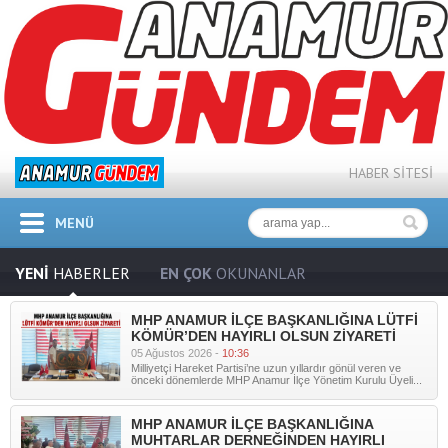
HABER SİTESİ
MENÜ
Prev
YENİ
HABERLER
EN ÇOK
OKUNANLAR
MHP ANAMUR İLÇE BAŞKANLIĞINA LÜTFİ
KÖMÜR’DEN HAYIRLI OLSUN ZİYARETİ
05 Ağustos 2026 -
10:36
Milliyetçi Hareket Partisi’ne uzun yıllardır gönül veren ve
önceki dönemlerde MHP Anamur İlçe Yönetim Kurulu Üyeli...
MHP ANAMUR İLÇE BAŞKANLIĞINA
MUHTARLAR DERNEĞİNDEN HAYIRLI