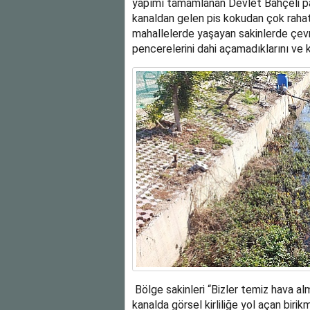
yapımı tamamlanan Devlet Bahçeli par
kanaldan gelen pis kokudan çok rahat
mahallelerde yaşayan sakinlerde çevre
pencerelerini dahi açamadıklarını ve ka
Bölge sakinleri “Bizler temiz hava alm
kanalda görsel kirliliğe yol açan biri