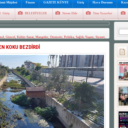
lümü Müjdesi
Finans
GAZETE KÜNYE
Giriş
Hava Durumu
Kayı
Giriş
BELEDİYELER
Sitene Ekle
Tüm Yazarlar
üncel
Genel
Foto Galeri
Hava Durumu
Sitene Ekl
Arama
nel
,
Güncel
,
Kültür-Sanat
,
Manşetler
,
Otomotiv
,
Politika
,
Sağlık-Yaşam
,
Siyaset
,
A-
A+
EN KOKU BEZDİRDİ