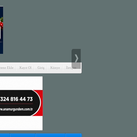
itene Ekle
Kayıt Ol
Giriş
Künye
İletişim