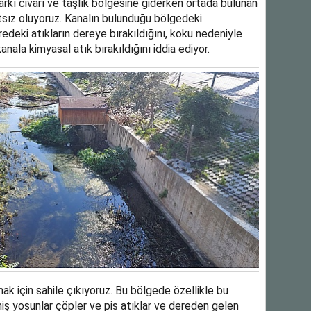
kı civarı ve taşlık bölgesine giderken ortada bulunan
sız oluyoruz. Kanalın bulunduğu bölgedeki
deki atıkların dereye bırakıldığını, koku nedeniyle
nala kimyasal atık bırakıldığını iddia ediyor.
ak için sahile çıkıyoruz. Bu bölgede özellikle bu
kmiş yosunlar çöpler ve pis atıklar ve dereden gelen