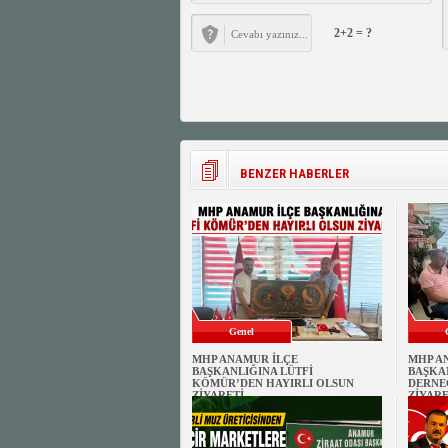
2+2 = ?
BENZER HABERLER
Genel
MHP ANAMUR İLÇE
MHP A
BAŞKANLIĞINA LÜTFİ
BAŞKA
KÖMÜR’DEN HAYIRLI OLSUN
DERNE
ZİYARETİ
ZİYARE