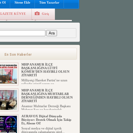
t Ol
Sitene Ekle
Tüm Yazarlar
GAZETE KÜNYE
Giriş
e
Kayıt Ol
Hava Durumu
:
En Son Haberler
MHP ANAMUR İLÇE
BAŞKANLIĞINA LÜTFİ
KÖMÜR’DEN HAYIRLI OLSUN
ZİYARETİ
Milliyetçi Hareket Partisi’ne uzun
yıllardır gönül veren ve ...
MHP ANAMUR İLÇE
BAŞKANLIĞINA MUHTARLAR
DERNEĞİNDEN HAYIRLI OLSUN
ZİYARETİ
Anamur Muhtarlar Derneği Başkanı
Mehmet Sarı ve beraberindek...
AURAVOX Dijital Dünyada
Büyüyor: Destek Olmak İçin Takip
Et, Abone Ol!
Sosyal medya ve dijital içerik
dünyasında çalışmalarını sürd...