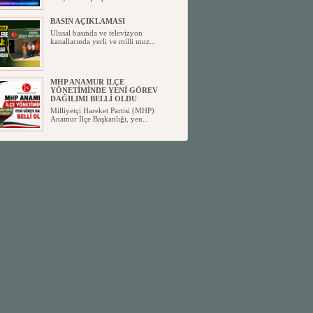
BASIN AÇIKLAMASI
Ulusal basında ve televizyon
kanallarında yerli ve milli muz...
MHP ANAMUR İLÇE
YÖNETİMİNDE YENİ GÖREV
DAĞILIMI BELLİ OLDU
Milliyetçi Hareket Partisi (MHP)
Anamur İlçe Başkanlığı, yen...
SİYASETİN TAŞLARI YENİDEN
DİZİLİYOR
Anamur'dan yükselen siyasi değişim,
Türkiye'deki yeni dönemi...
ANKA-DER 33 (Anamur Kalkınma
Kültür Turizm Tarım ve Dayanışma
Derneği) DUYURU ;
Anamur Kalkınma Kültür Turizm
Tarım ve Dayanışma Derneği (ANKA-
D...
Anamur Belediye Başkanı Durmuş
Deniz, CHP’den İstifa Etti:
Anamur Belediye Başkanı Durmuş
Deniz, CHP’den İstifa Etti: “Bu, ...