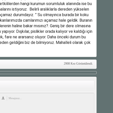
etkililerden hangi kurumun sorumluluk alanında ise bu
larını istiyoruz. Belirli aralıklarla dereden yükselen
açamaz durumdayız. ” Su olmayınca burada bir koku
kkanlarımızda camlarımızı açamaz hale geldik. Buranın
derenin haline bakar mısınız?. Geniş bir dere olmasına
apıyor. Dışkılar, pislikler orada kalıyor ve kaldığı için
k, fare ne ararsanız oluyor. Daha önceki durum bu
den geldiğini biz de bilmiyoruz. Mahalleli olarak çok
2908 Kez Görüntülendi.