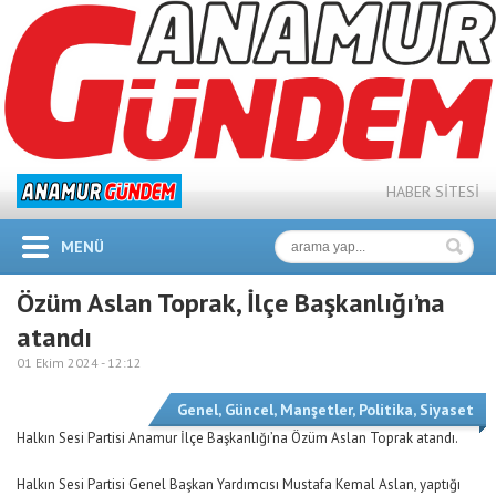
HABER SİTESİ
MENÜ
Özüm Aslan Toprak, İlçe Başkanlığı’na
atandı
01 Ekim 2024 -
12:12
Genel
,
Güncel
,
Manşetler
,
Politika
,
Siyaset
Halkın Sesi Partisi Anamur İlçe Başkanlığı’na Özüm Aslan Toprak atandı.
Halkın Sesi Partisi Genel Başkan Yardımcısı Mustafa Kemal Aslan, yaptığı