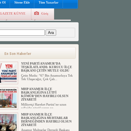
t Ol
Sitene Ekle
Tüm Yazarlar
GAZETE KÜNYE
Giriş
e
Kayıt Ol
Hava Durumu
:
En Son Haberler
YENİ PARTİ ANAMUR’DA
TEŞKİLATLANDI: KURUCU İLÇE
BAŞKANI ÇETİN MUTLU OLDU
Çetin Mutlu: “67 Bin Anamurluya Tek
Tek Ulaşacağız, Çok Çalı...
MHP ANAMUR İLÇE
BAŞKANLIĞINA LÜTFİ
KÖMÜR’DEN HAYIRLI OLSUN
ZİYARETİ
Milliyetçi Hareket Partisi’ne uzun
yıllardır gönül veren ve ...
MHP ANAMUR İLÇE
BAŞKANLIĞINA MUHTARLAR
DERNEĞİNDEN HAYIRLI OLSUN
ZİYARETİ
Anamur Muhtarlar Derneği Başkanı