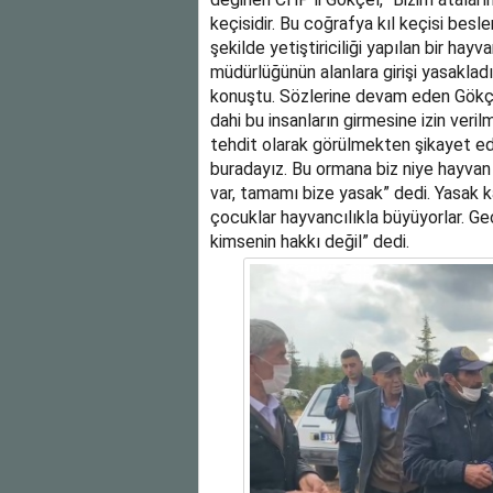
keçisidir. Bu coğrafya kıl keçisi be
şekilde yetiştiriciliği yapılan bir ha
müdürlüğünün alanlara girişi yasakladığ
konuştu. Sözlerine devam eden Gökçel
dahi bu insanların girmesine izin verilm
tehdit olarak görülmekten şikayet ed
buradayız. Bu ormana biz niye hayvan 
var, tamamı bize yasak” dedi. Yasak k
çocuklar hayvancılıkla büyüyorlar. Geç
kimsenin hakkı değil” dedi.