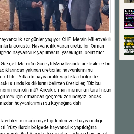
 hayvancılık zor günler yaşıyor. CHP Mersin Milletvekili
nlarla görüştü. Hayvancılık yapan üreticiler, Orman
ede hayvancılık yapılmasını yasaklığını belirttiler.
Gökçel, Mersin’in Güneyli Mahallesinde üreticilerle bir
dıklarından yakınan üreticiler, hayvanlarını su
 ettiler. Yıllardır hayvancılık yaptıkları bölgede
ı altında kaldıklarını belirten üreticiler, “Biz bu
vermemi mümkün mü? Ancak orman memurları tarafından
na gitmek için ormandan geçmek zorundayız. Ancak
mızdan hayvanlarımızı su kaynağına dahi
 köylüler bu mağduriyet giderilmezse hayvancılığı
ti. Yüzyıllardır bölgede hayvancılık yapıldığına
mız yörük. Bu bölgede de en rahat yetişen hayvan kıl