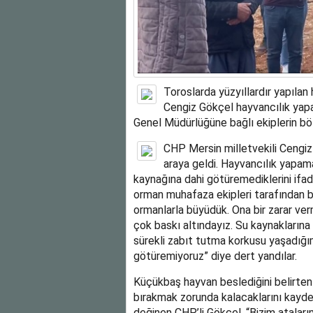
Toroslarda yüzyıllardır yapılan
Cengiz Gökçel hayvancılık yapa
Genel Müdürlüğüne bağlı ekiplerin bölg
CHP Mersin milletvekili Cengiz 
araya geldi. Hayvancılık yapama
kaynağına dahi götüremediklerini ifade
orman muhafaza ekipleri tarafından bask
ormanlarla büyüdük. Ona bir zarar 
çok baskı altındayız. Su kaynakları
sürekli zabıt tutma korkusu yaşadığı
götüremiyoruz” diye dert yandılar.
Küçükbaş hayvan beslediğini belirten
bırakmak zorunda kalacaklarını kaydet
değinen CHP’li Gökçel, “Bizim ataları