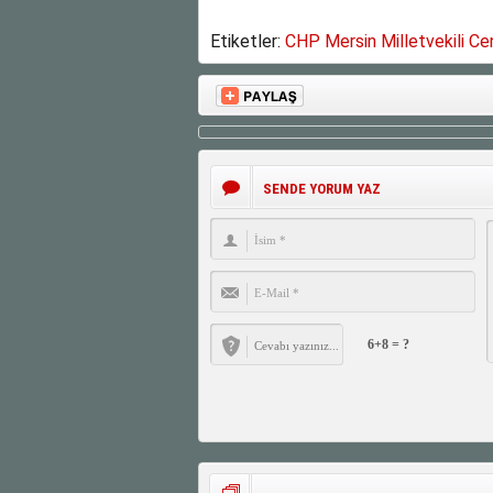
Etiketler:
CHP Mersin Milletvekili Ce
SENDE YORUM YAZ
6+8 = ?