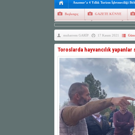
Anamur’a 4 Yıllık Turizm İşletmeciliği Bö
Başlangıç
GAZETE KÜNYE
Tüm Yazarlar
Manşetler
G
muharrem GARİP
17 Kasım 2021
Günc
Finans
Kayıt Ol
Toroslarda hayvancılık yapanlar 