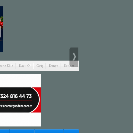
itene Ekle
Kayıt Ol
Giriş
Künye
İletişim