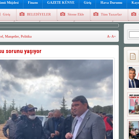
lümü Müjdesi
Finans
GAZETE KÜNYE
Giriş
Hava Durumu
Kayı
Giriş
BELEDİYELER
Sitene Ekle
Tüm Yazarlar
üncel
Genel
Foto Galeri
Hava Durumu
Sitene Ekl
Arama
el
,
Manşetler
,
Politika
A-
A+
su sorunu yaşıyor