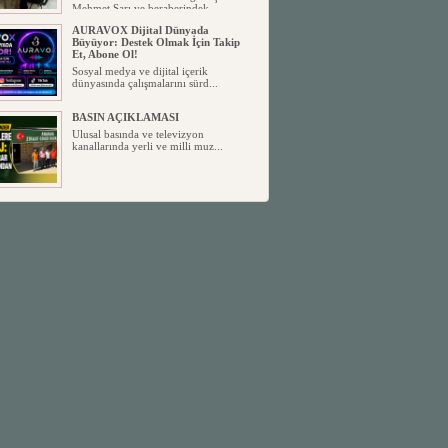
Mehmet Sarı ve beraberindek...
AURAVOX Dijital Dünyada
Büyüyor: Destek Olmak İçin Takip
Et, Abone Ol!
Sosyal medya ve dijital içerik
dünyasında çalışmalarını sürd...
BASIN AÇIKLAMASI
Ulusal basında ve televizyon
kanallarında yerli ve milli muz...
MHP ANAMUR İLÇE
YÖNETİMİNDE YENİ GÖREV
DAĞILIMI BELLİ OLDU
Milliyetçi Hareket Partisi (MHP)
Anamur İlçe Başkanlığı, yen...
SİYASETİN TAŞLARI YENİDEN
DİZİLİYOR
Anamur'dan yükselen siyasi değişim,
Türkiye'deki yeni dönemi...
ANKA-DER 33 (Anamur Kalkınma
Kültür Turizm Tarım ve Dayanışma
Derneği) DUYURU ;
Anamur Kalkınma Kültür Turizm
Tarım ve Dayanışma Derneği (ANKA-
D...