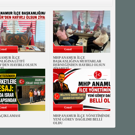
Genel
Genel
NAMUR İLÇE
MHP ANAMUR İLÇE
LIĞINA LÜTFİ
BAŞKANLIĞINA MUHTARLAR
’DEN HAYIRLI OLSUN
DERNEĞİNDEN HAYIRLI OLSUN
Tİ
ZİYARETİ
Genel
Genel
AÇIKLAMASI
MHP ANAMUR İLÇE YÖNETİMİNDE
YENİ GÖREV DAĞILIMI BELLİ
OLDU