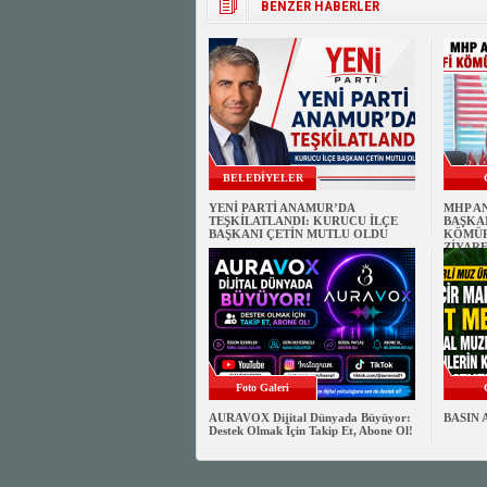
BENZER HABERLER
BELEDİYELER
YENİ PARTİ ANAMUR’DA
MHP A
TEŞKİLATLANDI: KURUCU İLÇE
BAŞKAN
BAŞKANI ÇETİN MUTLU OLDU
KÖMÜR
ZİYARE
Foto Galeri
AURAVOX Dijital Dünyada Büyüyor:
BASIN 
Destek Olmak İçin Takip Et, Abone Ol!