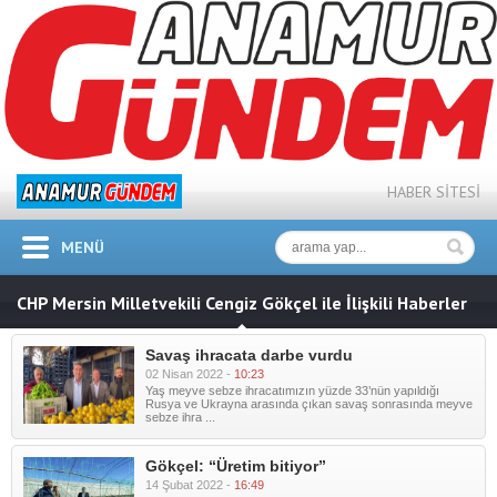
HABER SİTESİ
MENÜ
CHP Mersin Milletvekili Cengiz Gökçel ile İlişkili Haberler
Savaş ihracata darbe vurdu
02 Nisan 2022 -
10:23
Yaş meyve sebze ihracatımızın yüzde 33’nün yapıldığı
Rusya ve Ukrayna arasında çıkan savaş sonrasında meyve
sebze ihra ...
Gökçel: “Üretim bitiyor”
14 Şubat 2022 -
16:49