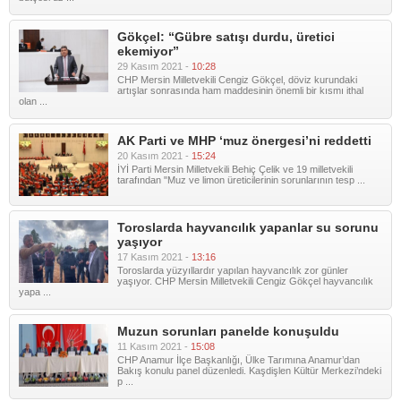
Gökçel: “Gübre satışı durdu, üretici
ekemiyor”
29 Kasım 2021 -
10:28
CHP Mersin Milletvekili Cengiz Gökçel, döviz kurundaki
artışlar sonrasında ham maddesinin önemli bir kısmı ithal
olan ...
AK Parti ve MHP ‘muz önergesi’ni reddetti
20 Kasım 2021 -
15:24
İYİ Parti Mersin Milletvekili Behiç Çelik ve 19 milletvekili
tarafından "Muz ve limon üreticilerinin sorunlarının tesp ...
Toroslarda hayvancılık yapanlar su sorunu
yaşıyor
17 Kasım 2021 -
13:16
Toroslarda yüzyıllardır yapılan hayvancılık zor günler
yaşıyor. CHP Mersin Milletvekili Cengiz Gökçel hayvancılık
yapa ...
Muzun sorunları panelde konuşuldu
11 Kasım 2021 -
15:08
CHP Anamur İlçe Başkanlığı, Ülke Tarımına Anamur’dan
Bakış konulu panel düzenledi. Kaşdişlen Kültür Merkezi’ndeki
p ...