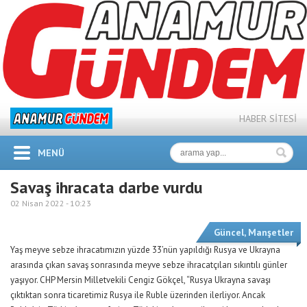
HABER SİTESİ
MENÜ
Savaş ihracata darbe vurdu
02 Nisan 2022 -
10:23
Güncel
,
Manşetler
Yaş meyve sebze ihracatımızın yüzde 33’nün yapıldığı Rusya ve Ukrayna
arasında çıkan savaş sonrasında meyve sebze ihracatçıları sıkıntılı günler
yaşıyor. CHP Mersin Milletvekili Cengiz Gökçel, “Rusya Ukrayna savaşı
çıktıktan sonra ticaretimiz Rusya ile Ruble üzerinden ilerliyor. Ancak