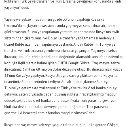
Ruble’nin Türkiye’ye transferi ve Türk Lirası’na çevrilmesi konusunda sıkıntı
yaşanıyor” dedi.
Yaş meyve sebze ihracatımızın yüzde 33’ünün yapıldığı Rusya ve
Ukrayna’da başlayan savaş sonrasında yaş meyve sebze ihracatçıları zor
günler yaşıyor. Rusya’ya uygulanan yaptırımlar sonrasında Rusya’nın swift
sisteminden çıkartılması ve Dolar ile transfer yapılamaması nedeniyle
ticaret Ruble üzerinden yapılmaya başlandı. Ancak Ruble’nin Türkiye’ye
transferi ve Türk Lirasına çevrilmesi sıkıntılar yaşanıyor. Yaş meyve sebze
ihracatçıları ürünlerinin bedellerini değerinde alamadıklarını ifade ediyorlar.
Konuyla ilgili Mersin haline giden CHP’li Cengiz Gökçel; “Yaş meyve sebze
ihracatımız 3 milyar 68 milyon dolar düzeyine ulaştı. Bu ihracatımızın yüzde
33’ünü Rusya’ya yapılıyor. Rusya Ukrayna savaşı çıktıktan sonra Rusya ile
ticaretimiz Ruble üzerinden ilerliyor. Ancak ihracatçılarımız Rubleyi
Türkiye’ye getirmekte zorlanıyorlar. Türkiye’ye tek bir özel banka rubleyi
getiriyor. Zaten piyasada değeri düşmüş rubleyi ihracatçılarımızı mağdur
edecek şekilde bu özel banka daha düşük fiyata Türk parasına çeviriyor.
Mutlaka devlet bankaları devreye girmeli değerinde Türk parasına
çevirmeli ki ihracatçılarımız bundan mağdur olmasın” dedi.
Rusya’dan yaş meyve sebzeye yoğun talep olduğunu dile getiren Gökçel,