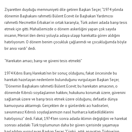
Ziyaretten duyduğu memnuniyeti dile getiren Başkan Seçer, “1974 yılında
dönemin Başbakanı rahmetli Bülent Ecevit ile Başbakan Yardımcısı
rahmetli Necmettin Erbakan’ın ortak kararıyla, Türk askeri adada barışı tesis
etmek için gitti. Mahallemizde o dönem askerliğini yapan çok sayıda
insanın, Mersin’den deniz yoluyla adaya ulaşıp harekatta görev aldığını
hatırlıyorum. O dönem benim çocukluk çağlarımdı ve çocukluğumda böyle
bir anısı vardı” dedi.
“Harekatın amacı, barışı ve güveni tesis etmekti”
1974 Kıbrıs Barış Harekatı’nın bir sonuç olduğunu, fakat öncesinde bu
harekatı hazırlayan nedenlerin bulunduğunu vurgulayan Başkan Seçer,
“Dönemin Başbakanı rahmetli Bülent Ecevit; bu harekatın amacının, o
dönemde Kıbrıslı soydaşlarının hakkını, hukukunu korumak üzere, güvenini
sağlamak üzere ve barışı tesis etmek üzere olduğunu, defaatle dünya
kamuoyuna aktarmıştı. Gerçekten de o günlerdeki acı hadiseleri,
savunmasız Kıbrıslı soydaşlarımızın nasıl hunharca katledildiklerini
hatırlıyoruz” dedi. Fakat, 1974’ten sonra adada iklimin değiştiğini ve harekat
sonrası adadaki Türk toplumunun daha bir güven içerisinde yaşamaya
başladığını vurgulayan Başkan Seçer, “Çünkü, artık anavatan Türkiye’nin