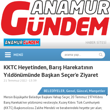
HABER SİTESİ
MENÜ
KKTC Heyetinden, Barış Harekatının
Yıldönümünde Başkan Seçer’e Ziyaret
21 Temmuz 2022 -
13:39
BELEDİYELER
,
Genel
,
Güncel
,
Manşetler
Mersin Büyükşehir Belediye Başkanı Vahap Seçer, 20 Temmuz 1974 Kıbrıs
Barış Harekatı’nın yıldönümü vesilesiyle, Kuzey Kıbrıs Türk Cumhuriyeti
(KKTC) Başkonsolosu Zalihe Mendeli ve beraberindeki heyette yer alan;