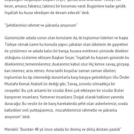
kesin, amasız, fakatsız, lakinsiz bir koruması vardı. Bugünlere kadar geldik.
İnşallah bu huzur ebediyen de devam edecek” dedi.
“Şehitlerimizi rahmet ve şükranla anıyorum”
Günümüzde adada sorun olan konuların da, iki toplumun liderleri ve başta
Türkiye olmak üzere bu konuda yapıcı çabaları olan ülkelerin de gayretleri
ile çözülmesi ve adada kalıcı bir barışa, huzura evirilmesi yönünde dilekleri
olduğunu sözlerine ekleyen Başkan Seçer, “İnşallah bu bayram gününde bu
dileklerimiz, temennilerimiz, dualarımız kabul olur. Hiç kimse savaş, gözyaşı,
kan istemez, arzu etmez. Ama tarihi koşullar zaman zaman ülkeleri,
toplumları bu tip istemediği durumlarla karşı karşıya getirebiliyor. Ulu Önder
Mustafa Kemal Atatürk’ün dediği gibi, ‘Savaş, zorunlu olmadıkça bir
cinayettir’. Bu çok anlamlı bir sözdür. Beni çok etkileyen bir sözdür. Bizler
barışsever insanlarız. Yurtsever insanlarız. Doğal olarak haklının yanında
duracağız. Bu vesile ile de barış harekatında şehit olan askerlerimizi, orada
katledilen sivil yurttaşlarımızı, mücahitlerimizi rahmetle ve şükranla
anıyorum” dedi.
Mendeli: “Bundan 48 yıl önce adada bir direniş ve diriliş destanı yazıldı”