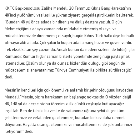
KKTC Başkonsolosu Zalihe Mendeli, 20 Temmuz Kıbrıs Barış Harekatı’nın
48’inci yıldönümü vesilesi ile şükran ziyareti gerçekleştirdiklerini belirterek,
“Bundan 48 yıl önce adada bir direniş ve diriliş destanı yazıldı. O gün
Mehmetçiğimiz adaya zamanında müdahale etmemiş olsaydı ve
mücahitlerimiz de direnmemiş olsaydı, bugün Kıbrıs Türk halkı diye bir halk
olmayacaktı adada. Çok şükür ki bugün adada barış, huzur ve güven vardır.
Tek eksik kalan şey çözümdü. Ancak bunun da nedeni sizlerin de bildiği gibi
Rumlardır. Rumlar hiçbir zaman bizlerle yönetimde zenginliği paylaşmak
istemediler. Çözüm olur ya da olmaz, bizler dün olduğu gibi bugün de
mücadelemizi anavatanımız Türkiye Cumhuriyeti ile birlikte sürdüreceğiz”
dedi.
Mersin’in kendileri için çok önemli ve anlamlı bir şehir olduğunu kaydeden
Mendeli, “Mersin, bizim harekatımızın başlangıç noktasıdır. O yüzden değil
48, 148 yıl da geçse biz bu törenimizi ilk günkü coşkuyla kutlayacağız
inşallah. Ben de tabi ki bu vesile ile vatanımız uğruna şehit düşen tüm
şehitlerimize ve vefat eden gazilerimize, buradan bir kez daha rahmet
diliyorum. Hayatta olan gazilerimize ve mücahitlerimize de şükranlarımızı
iletiyorum” dedi.