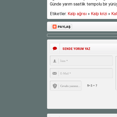
Günde yarım saatlik tempolu bir yürüy
Etiketler:
Kalp ağrısı
»
Kalp krizi
»
Ka
SENDE YORUM YAZ
9+3 = ?