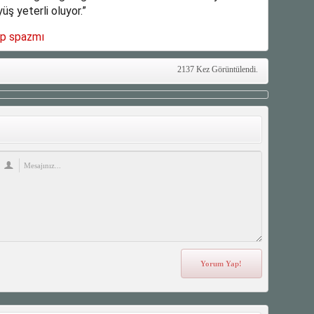
üş yeterli oluyor.”
lp spazmı
2137 Kez Görüntülendi.