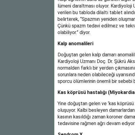
lümeni daraltması oluyor. Kardiyoloji
verilen bu tabloda dilaltı tablet alı
belirterek, “Spazmın yeniden oluşmama
Çünkü spazm tedavi edilmez ve tekra
olabiliyor.” diyor.
Kalp anomalileri
Doğuştan gelen kalp damarı anomalileri
Kardiyoloji Uzmanı Doç. Dr. Şükrü Ak
normalden farklı bir yerden çıkmasını
sorunlara neden olabileceği uyarısınd
sporcu ölümlerinin önemli bir sebebi 
Kas köprüsü hastalığı (Miyokardia
Yine doğuştan gelen ve ‘kas köprüsü ha
oluşuyor. Kalbi besleyen damarlardan 
kasının kasıldığı zaman koroner damarı
tedavisine rağmen ağrı devam ediyors
Sendrom X