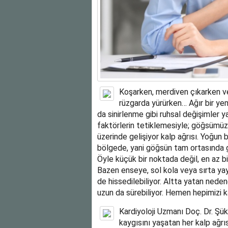
Koşarken, merdiven çıkarken v
rüzgarda yürürken… Ağır bir ye
da sinirlenme gibi ruhsal değişimler y
faktörlerin tetiklemesiyle; göğsümüzü
üzerinde gelişiyor kalp ağrısı. Yoğun b
bölgede, yani göğsün tam ortasında gen
Öyle küçük bir noktada değil, en az b
Bazen enseye, sol kola veya sırta yay
de hissedilebiliyor. Altta yatan nede
uzun da sürebiliyor. Hemen hepimizi ka
Kardiyoloji Uzmanı Doç. Dr. Şük
kaygısını yaşatan her kalp ağrıs