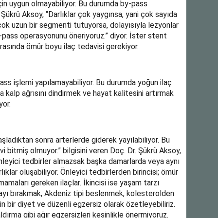
için uygun olmayabiliyor. Bu durumda by-pass
 Şükrü Aksoy, “Darlıklar çok yaygınsa, yani çok sayıda
ok uzun bir segmenti tutuyorsa, dolayısıyla lezyonlar
pass operasyonunu öneriyoruz.” diyor. İster stent
nrasında ömür boyu ilaç tedavisi gerekiyor.
ss işlemi yapılamayabiliyor. Bu durumda yoğun ilaç
nda kalp ağrısını dindirmek ve hayat kalitesini artırmak
yor.
Başladıktan sonra arterlerde giderek yayılabiliyor. Bu
 bitmiş olmuyor.” bilgisini veren Doç. Dr. Şükrü Aksoy,
nleyici tedbirler almazsak başka damarlarda veya aynı
klar oluşabiliyor. Önleyici tedbirlerden birincisi; ömür
mamaları gereken ilaçlar. İkincisi ise yaşam tarzı
arayı bırakmak, Akdeniz tipi beslenmek, kolesterolden
 bir diyet ve düzenli egzersiz olarak özetleyebiliriz.
dırma gibi ağır egzersizleri kesinlikle önermiyoruz.