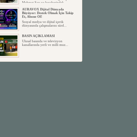
Mehmet Sarı ve beraberindek...
AURAVOX Dijital Dünyada
Büyüyor: Destek Olmak İçin Takip
Et, Abone Ol!
Sosyal medya ve dijital içerik
dünyasında çalışmalarını sürd...
BASIN AÇIKLAMASI
Ulusal basında ve televizyon
kanallarında yerli ve milli muz...
MHP ANAMUR İLÇE
YÖNETİMİNDE YENİ GÖREV
DAĞILIMI BELLİ OLDU
Milliyetçi Hareket Partisi (MHP)
Anamur İlçe Başkanlığı, yen...
SİYASETİN TAŞLARI YENİDEN
DİZİLİYOR
Anamur'dan yükselen siyasi değişim,
Türkiye'deki yeni dönemi...
ANKA-DER 33 (Anamur Kalkınma
Kültür Turizm Tarım ve Dayanışma
Derneği) DUYURU ;
Anamur Kalkınma Kültür Turizm
Tarım ve Dayanışma Derneği (ANKA-
D...