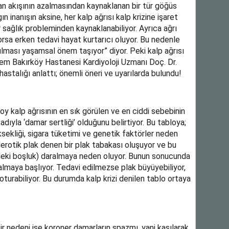
kan akışının azalmasından kaynaklanan bir tür göğüs
n inanışın aksine, her kalp ağrısı kalp krizine işaret
r sağlık probleminden kaynaklanabiliyor. Ayrıca ağrı
orsa erken tedavi hayat kurtarıcı oluyor. Bu nedenle
lması yaşamsal önem taşıyor” diyor. Peki kalp ağrısı
dem Bakırköy Hastanesi Kardiyoloji Uzmanı Doç. Dr.
astalığı anlattı; önemli öneri ve uyarılarda bulundu!
oy kalp ağrısının en sık görülen ve en ciddi sebebinin
adıyla ‘damar sertliği’ olduğunu belirtiyor. Bu tabloya;
ksekliği, sigara tüketimi ve genetik faktörler neden
erotik plak denen bir plak tabakası oluşuyor ve bu
eki boşluk) daralmaya neden oluyor. Bunun sonucunda
almaya başlıyor. Tedavi edilmezse plak büyüyebiliyor,
 oturabiliyor. Bu durumda kalp krizi denilen tablo ortaya
ir nedeni ise koroner damarların spazmı, yani kasılarak