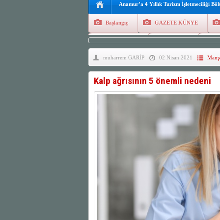
Anamur’a 4 Yıllık Turizm İşletmeciliği Bö
Başlangıç
GAZETE KÜNYE
Tüm Yazarlar
Manşetler
G
muharrem GARİP
02 Nisan 2021
Manşe
Finans
Kayıt Ol
Kalp ağrısının 5 önemli nedeni