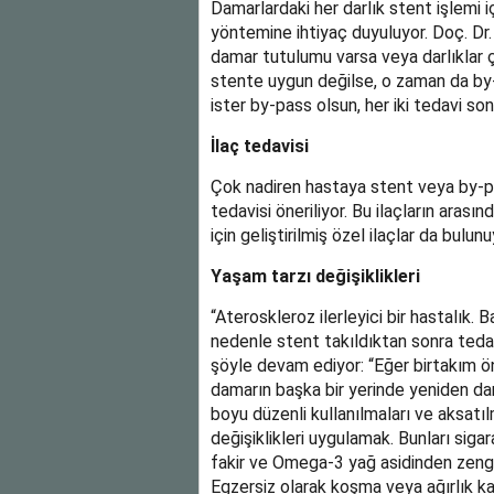
Damarlardaki her darlık stent işlemi 
yöntemine ihtiyaç duyuluyor. Doç. Dr.
damar tutulumu varsa veya darlıklar ç
stente uygun değilse, o zaman da by-
ister by-pass olsun, her iki tedavi so
İlaç tedavisi
Çok nadiren hastaya stent veya by-pa
tedavisi öneriliyor. Bu ilaçların arası
için geliştirilmiş özel ilaçlar da bulunu
Yaşam tarzı değişiklikleri
“Ateroskleroz ilerleyici bir hastalık. 
nedenle stent takıldıktan sonra tedavi
şöyle devam ediyor: “Eğer birtakım ö
damarın başka bir yerinde yeniden darlı
boyu düzenli kullanılmaları ve aksatıl
değişiklikleri uygulamak. Bunları sig
fakir ve Omega-3 yağ asidinden zengin
Egzersiz olarak koşma veya ağırlık kal