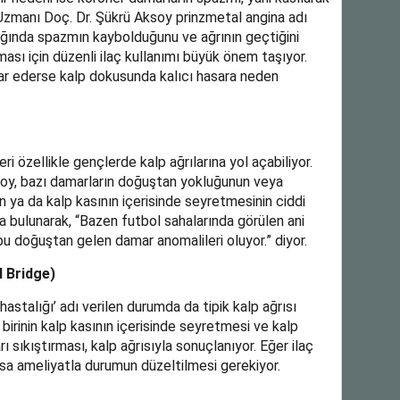
 Uzmanı Doç. Dr. Şükrü Aksoy prinzmetal angina adı
ndığında spazmın kaybolduğunu ve ağrının geçtiğini
sı için düzenli ilaç kullanımı büyük önem taşıyor.
r ederse kalp dokusunda kalıcı hasara neden
 özellikle gençlerde kalp ağrılarına yol açabiliyor.
soy, bazı damarların doğuştan yokluğunun veya
n ya da kalp kasının içerisinde seyretmesinin ciddi
a bulunarak, “Bazen futbol sahalarında görülen ani
bu doğuştan gelen damar anomalileri oluyor.” diyor.
l Bridge)
stalığı’ adı verilen durumda da tipik kalp ağrısı
birinin kalp kasının içerisinde seyretmesi ve kalp
 sıkıştırması, kalp ağrısıyla sonuçlanıyor. Eğer ilaç
a ameliyatla durumun düzeltilmesi gerekiyor.