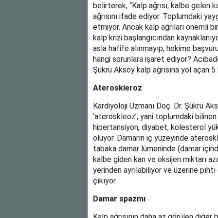
belirterek, “Kalp ağrısı, kalbe gelen 
ağrısını ifade ediyor. Toplumdaki yaygı
etmiyor. Ancak kalp ağrıları önemli bi
kalp krizi başlangıcından kaynaklanıy
asla hafife alınmayıp, hekime başvuru
hangi sorunlara işaret ediyor? Acıba
Şükrü Aksoy kalp ağrısına yol açan 5 h
Ateroskleroz
Kardiyoloji Uzmanı Doç. Dr. Şükrü Aks
‘ateroskleoz’, yani toplumdaki bilinen 
hipertansiyon, diyabet, kolesterol yü
oluyor. Damarın iç yüzeyinde ateroskl
tabaka damar lümeninde (damar içind
kalbe giden kan ve oksijen miktarı az
yerinden ayrılabiliyor ve üzerine pıhtı
çıkıyor.
Damar spazmı
Kalp ağrısının daha az görülen diğer b