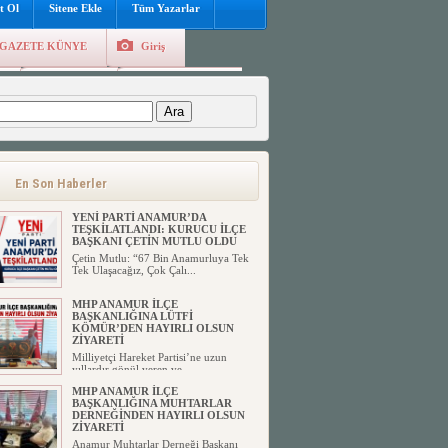
t Ol
Sitene Ekle
Tüm Yazarlar
GAZETE KÜNYE
Giriş
e
Kayıt Ol
Hava Durumu
:
En Son Haberler
YENİ PARTİ ANAMUR’DA
TEŞKİLATLANDI: KURUCU İLÇE
BAŞKANI ÇETİN MUTLU OLDU
Çetin Mutlu: “67 Bin Anamurluya Tek
Tek Ulaşacağız, Çok Çalı...
MHP ANAMUR İLÇE
BAŞKANLIĞINA LÜTFİ
KÖMÜR’DEN HAYIRLI OLSUN
ZİYARETİ
Milliyetçi Hareket Partisi’ne uzun
yıllardır gönül veren ve ...
MHP ANAMUR İLÇE
BAŞKANLIĞINA MUHTARLAR
DERNEĞİNDEN HAYIRLI OLSUN
ZİYARETİ
Anamur Muhtarlar Derneği Başkanı