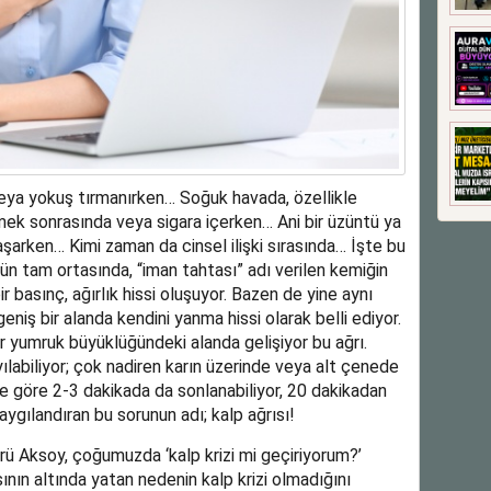
eya yokuş tırmanırken… Soğuk havada, özellikle
mek sonrasında veya sigara içerken… Ani bir üzüntü ya
aşarken… Kimi zaman da cinsel ilişki sırasında… İşte bu
n tam ortasında, “iman tahtası” adı verilen kemiğin
ir basınç, ağırlık hissi oluşuyor. Bazen de yine aynı
iş bir alanda kendini yanma hissi olarak belli ediyor.
ir yumruk büyüklüğündeki alanda gelişiyor bu ağrı.
ılabiliyor; çok nadiren karın üzerinde veya alt çenede
ne göre 2-3 dakikada da sonlanabiliyor, 20 dakikadan
ygılandıran bu sorunun adı; kalp ağrısı!
rü Aksoy, çoğumuzda ‘kalp krizi mi geçiriyorum?’
ının altında yatan nedenin kalp krizi olmadığını