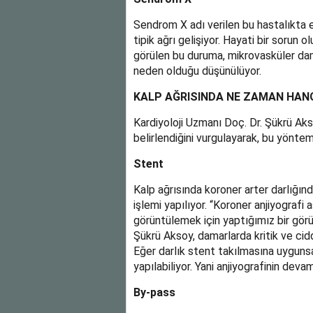
Sendrom X adı verilen bu hastalıkta 
tipik ağrı gelişiyor. Hayati bir sorun
görülen bu duruma, mikrovasküler dama
neden olduğu düşünülüyor.
KALP AĞRISINDA NE ZAMAN HANG
Kardiyoloji Uzmanı Doç. Dr. Şükrü Ak
belirlendiğini vurgulayarak, bu yöntem
Stent
Kalp ağrısında koroner arter darlığın
işlemi yapılıyor. “Koroner anjiyografi
görüntülemek için yaptığımız bir görü
Şükrü Aksoy, damarlarda kritik ve ciddi
Eğer darlık stent takılmasına uygunsa 
yapılabiliyor. Yani anjiyografinin dev
By-pass