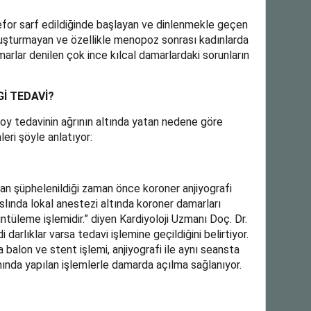
efor sarf edildiğinde başlayan ve dinlenmekle geçen
 oluşturmayan ve özellikle menopoz sonrası kadınlarda
rlar denilen çok ince kılcal damarlardaki sorunların
İ TEDAVİ?
soy tedavinin ağrının altında yatan nedene göre
leri şöyle anlatıyor:
dan şüphelenildiği zaman önce koroner anjiyografi
 aslında lokal anestezi altında koroner damarları
ntüleme işlemidir.” diyen Kardiyoloji Uzmanı Doç. Dr.
 darlıklar varsa tedavi işlemine geçildiğini belirtiyor.
balon ve stent işlemi, anjiyografi ile aynı seansta
amında yapılan işlemlerle damarda açılma sağlanıyor.