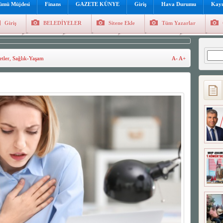
lümü Müjdesi
Finans
GAZETE KÜNYE
Giriş
Hava Durumu
Kayı
Giriş
BELEDİYELER
Sitene Ekle
Tüm Yazarlar
üncel
Genel
Foto Galeri
Hava Durumu
Sitene Ekl
Arama
tler
,
Sağlık-Yaşam
A-
A+