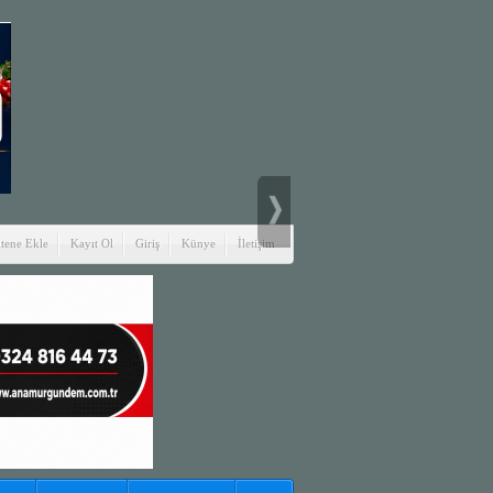
itene Ekle
Kayıt Ol
Giriş
Künye
İletişim