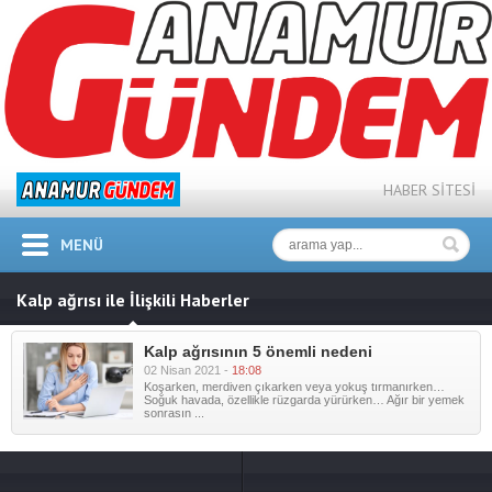
HABER SİTESİ
MENÜ
Kalp ağrısı ile İlişkili Haberler
Kalp ağrısının 5 önemli nedeni
02 Nisan 2021 -
18:08
Koşarken, merdiven çıkarken veya yokuş tırmanırken…
Soğuk havada, özellikle rüzgarda yürürken… Ağır bir yemek
sonrasın ...