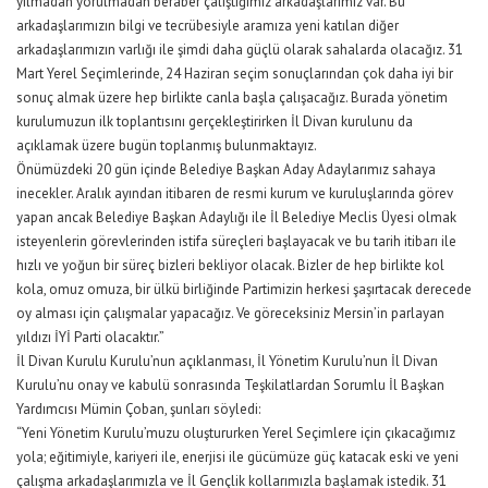
yılmadan yorulmadan beraber çalıştığımız arkadaşlarımız var. Bu
arkadaşlarımızın bilgi ve tecrübesiyle aramıza yeni katılan diğer
arkadaşlarımızın varlığı ile şimdi daha güçlü olarak sahalarda olacağız. 31
Mart Yerel Seçimlerinde, 24 Haziran seçim sonuçlarından çok daha iyi bir
sonuç almak üzere hep birlikte canla başla çalışacağız. Burada yönetim
kurulumuzun ilk toplantısını gerçekleştirirken İl Divan kurulunu da
açıklamak üzere bugün toplanmış bulunmaktayız.
Önümüzdeki 20 gün içinde Belediye Başkan Aday Adaylarımız sahaya
inecekler. Aralık ayından itibaren de resmi kurum ve kuruluşlarında görev
yapan ancak Belediye Başkan Adaylığı ile İl Belediye Meclis Üyesi olmak
isteyenlerin görevlerinden istifa süreçleri başlayacak ve bu tarih itibarı ile
hızlı ve yoğun bir süreç bizleri bekliyor olacak. Bizler de hep birlikte kol
kola, omuz omuza, bir ülkü birliğinde Partimizin herkesi şaşırtacak derecede
oy alması için çalışmalar yapacağız. Ve göreceksiniz Mersin’in parlayan
yıldızı İYİ Parti olacaktır.”
İl Divan Kurulu Kurulu’nun açıklanması, İl Yönetim Kurulu’nun İl Divan
Kurulu’nu onay ve kabulü sonrasında Teşkilatlardan Sorumlu İl Başkan
Yardımcısı Mümin Çoban, şunları söyledi:
“Yeni Yönetim Kurulu’muzu oluştururken Yerel Seçimlere için çıkacağımız
yola; eğitimiyle, kariyeri ile, enerjisi ile gücümüze güç katacak eski ve yeni
çalışma arkadaşlarımızla ve İl Gençlik kollarımızla başlamak istedik. 31