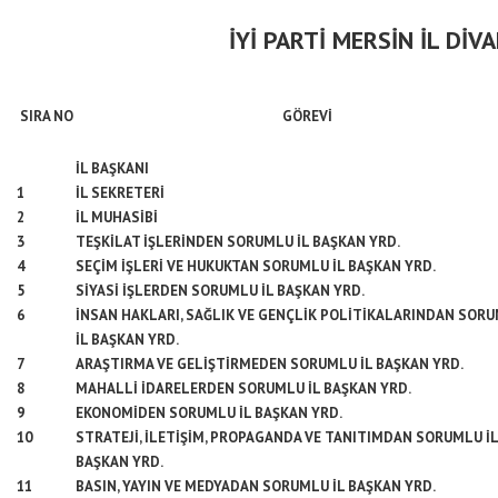
İYİ PARTİ MERSİN İL DİV
SIRA NO
GÖREVİ
İL BAŞKANI
1
İL SEKRETERİ
2
İL MUHASİBİ
3
TEŞKİLAT İŞLERİNDEN SORUMLU İL BAŞKAN YRD.
4
SEÇİM İŞLERİ VE HUKUKTAN SORUMLU İL BAŞKAN YRD.
5
SİYASİ İŞLERDEN SORUMLU İL BAŞKAN YRD.
6
İNSAN HAKLARI, SAĞLIK VE GENÇLİK POLİTİKALARINDAN SOR
İL BAŞKAN YRD.
7
ARAŞTIRMA VE GELİŞTİRMEDEN SORUMLU İL BAŞKAN YRD.
8
MAHALLİ İDARELERDEN SORUMLU İL BAŞKAN YRD.
9
EKONOMİDEN SORUMLU İL BAŞKAN YRD.
10
STRATEJİ, İLETİŞİM, PROPAGANDA VE TANITIMDAN SORUMLU İL
BAŞKAN YRD.
11
BASIN, YAYIN VE MEDYADAN SORUMLU İL BAŞKAN YRD.