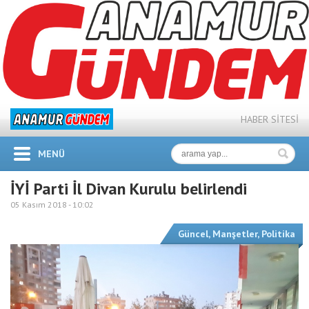
HABER SİTESİ
MENÜ
İYİ Parti İl Divan Kurulu belirlendi
05 Kasım 2018 -
10:02
Güncel
,
Manşetler
,
Politika