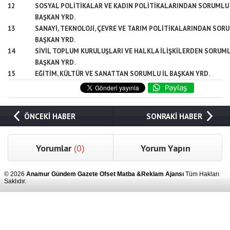
12
SOSYAL POLİTİKALAR VE KADIN POLİTİKALARINDAN SORUMLU 
BAŞKAN YRD.
13
SANAYİ, TEKNOLOJİ, ÇEVRE VE TARIM POLİTİKALARINDAN SOR
BAŞKAN YRD.
14
SİVİL TOPLUM KURULUŞLARI VE HALKLA İLİŞKİLERDEN SORUML
BAŞKAN YRD.
15
EĞİTİM, KÜLTÜR VE SANATTAN SORUMLU İL BAŞKAN YRD.
ÖNCEKİ HABER
SONRAKİ HABER
Yorumlar
(0)
Yorum Yapın
© 2026
Anamur Gündem Gazete Ofset Matba &Reklam Ajansı
Tüm Hakları
Saklıdır.