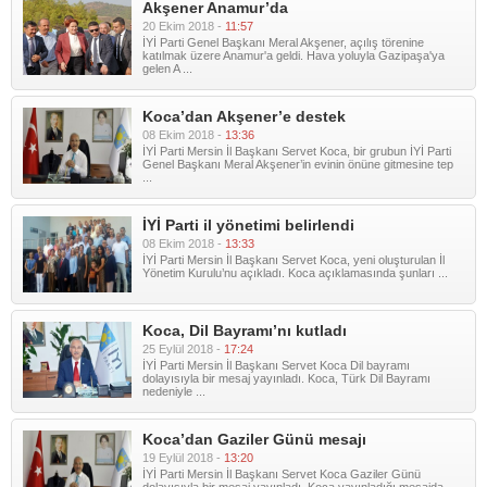
Akşener Anamur’da
20 Ekim 2018 -
11:57
İYİ Parti Genel Başkanı Meral Akşener, açılış törenine
katılmak üzere Anamur'a geldi. Hava yoluyla Gazipaşa'ya
gelen A ...
Koca’dan Akşener’e destek
08 Ekim 2018 -
13:36
İYİ Parti Mersin İl Başkanı Servet Koca, bir grubun İYİ Parti
Genel Başkanı Meral Akşener’in evinin önüne gitmesine tep
...
İYİ Parti il yönetimi belirlendi
08 Ekim 2018 -
13:33
İYİ Parti Mersin İl Başkanı Servet Koca, yeni oluşturulan İl
Yönetim Kurulu’nu açıkladı. Koca açıklamasında şunları ...
Koca, Dil Bayramı’nı kutladı
25 Eylül 2018 -
17:24
İYİ Parti Mersin İl Başkanı Servet Koca Dil bayramı
dolayısıyla bir mesaj yayınladı. Koca, Türk Dil Bayramı
nedeniyle ...
Koca’dan Gaziler Günü mesajı
19 Eylül 2018 -
13:20
İYİ Parti Mersin İl Başkanı Servet Koca Gaziler Günü
dolayısıyla bir mesaj yayınladı. Koca yayınladığı mesajda