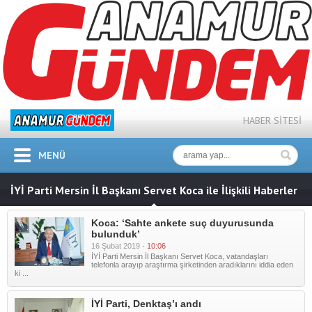
HABER SİTESİ
MENÜ
İYİ Parti Mersin İl Başkanı Servet Koca ile İlişkili Haberler
Koca: ‘Sahte ankete suç duyurusunda
bulunduk’
16 Şubat 2019 -
10:06
İYİ Parti Mersin İl Başkanı Servet Koca, vatandaşları
telefonla arayıp araştırma şirketinden aradıklarını iddia eden
ki ...
İYİ Parti, Denktaş’ı andı