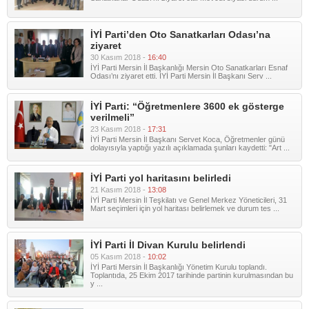
İYİ Parti’den Oto Sanatkarları Odası’na
ziyaret
30 Kasım 2018 -
16:40
İYİ Parti Mersin İl Başkanlığı Mersin Oto Sanatkarları Esnaf
Odası’nı ziyaret etti. İYİ Parti Mersin İl Başkanı Serv ...
İYİ Parti: “Öğretmenlere 3600 ek gösterge
verilmeli”
23 Kasım 2018 -
17:31
İYİ Parti Mersin İl Başkanı Servet Koca, Öğretmenler günü
dolayısıyla yaptığı yazılı açıklamada şunları kaydetti: "Art ...
İYİ Parti yol haritasını belirledi
21 Kasım 2018 -
13:08
İYİ Parti Mersin İl Teşkilatı ve Genel Merkez Yöneticileri, 31
Mart seçimleri için yol haritası belirlemek ve durum tes ...
İYİ Parti İl Divan Kurulu belirlendi
05 Kasım 2018 -
10:02
İYİ Parti Mersin İl Başkanlığı Yönetim Kurulu toplandı.
Toplantıda, 25 Ekim 2017 tarihinde partinin kurulmasından bu
y ...