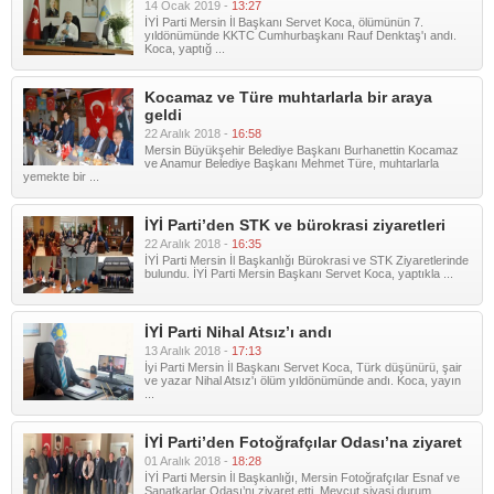
14 Ocak 2019 -
13:27
İYİ Parti Mersin İl Başkanı Servet Koca, ölümünün 7.
yıldönümünde KKTC Cumhurbaşkanı Rauf Denktaş'ı andı.
Koca, yaptığ ...
Kocamaz ve Türe muhtarlarla bir araya
geldi
22 Aralık 2018 -
16:58
Mersin Büyükşehir Belediye Başkanı Burhanettin Kocamaz
ve Anamur Belediye Başkanı Mehmet Türe, muhtarlarla
yemekte bir ...
İYİ Parti’den STK ve bürokrasi ziyaretleri
22 Aralık 2018 -
16:35
İYİ Parti Mersin İl Başkanlığı Bürokrasi ve STK Ziyaretlerinde
bulundu. İYİ Parti Mersin Başkanı Servet Koca, yaptıkla ...
İYİ Parti Nihal Atsız’ı andı
13 Aralık 2018 -
17:13
İyi Parti Mersin İl Başkanı Servet Koca, Türk düşünürü, şair
ve yazar Nihal Atsız'ı ölüm yıldönümünde andı. Koca, yayın
...
İYİ Parti’den Fotoğrafçılar Odası’na ziyaret
01 Aralık 2018 -
18:28
İYİ Parti Mersin İl Başkanlığı, Mersin Fotoğrafçılar Esnaf ve
Sanatkarlar Odası’nı ziyaret etti. Mevcut siyasi durum ...