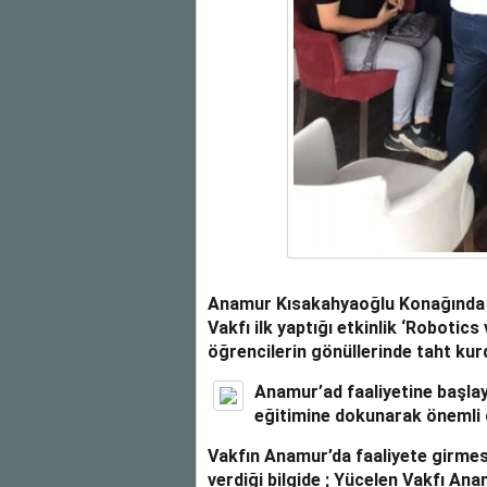
Anamur Kısakahyaoğlu Konağında y
Vakfı ilk yaptığı etkinlik
‘Robotics 
öğrencilerin gönüllerinde taht kur
Anamur’ad faaliyetine başla
eğitimine dokunarak önemli 
Vakfın Anamur’da faaliyete girmesi 
verdiği bilgide ; Yücelen Vakfı Ana