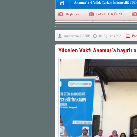
Anamur’a 4 Yıllık Turizm İşletmeciliği Bö
Başlangıç
GAZETE KÜNYE
Tüm Yazarlar
Manşetler
G
muharrem GARİP
04 Ağustos 2021
Fot
Finans
Kayıt Ol
Yücelen Vakfı Anamur’a hayırlı o