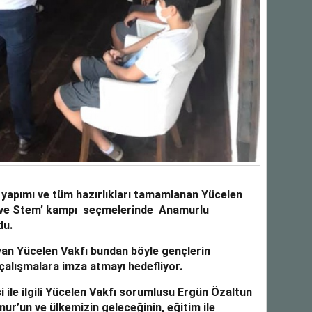
apımı ve tüm hazırlıkları tamamlanan Yücelen
ve Stem’ kampı
seçmelerinde Anamurlu
du.
yan
Yücelen Vakfı bundan böyle
gençlerin
çalışmalara imza atmayı hedefliyor.
ile ilgili
Yücelen Vakfı sorumlusu Ergün Özaltun
mur’un ve ülkemizin geleceğinin, eğitim ile