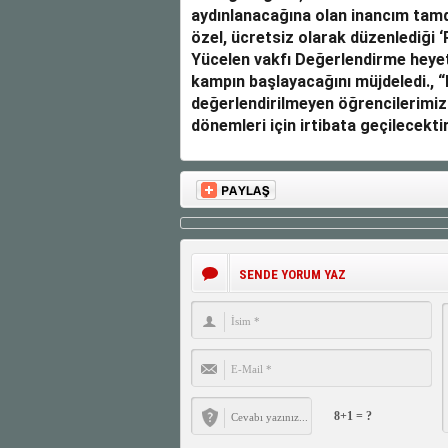
aydınlanacağına olan inancım tamdı
özel, ücretsiz olarak düzenlediği 
Yücelen vakfı Değerlendirme heyeti
kampın başlayacağını müjdeledi., 
değerlendirilmeyen öğrencilerimiz
dönemleri için irtibata geçilecektir
SENDE YORUM YAZ
8+1 = ?