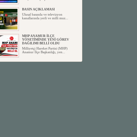
BASIN AÇIKLAMASI
Ulusal basında ve televizyon
kanallarında yerli ve milli muz...
MHP ANAMUR İLÇE
YÖNETİMİNDE YENİ GÖREV
DAĞILIMI BELLİ OLDU
Milliyetçi Hareket Partisi (MHP)
Anamur İlçe Başkanlığı, yen...
SİYASETİN TAŞLARI YENİDEN
DİZİLİYOR
Anamur'dan yükselen siyasi değişim,
Türkiye'deki yeni dönemi...
ANKA-DER 33 (Anamur Kalkınma
Kültür Turizm Tarım ve Dayanışma
Derneği) DUYURU ;
Anamur Kalkınma Kültür Turizm
Tarım ve Dayanışma Derneği (ANKA-
D...
Anamur Belediye Başkanı Durmuş
Deniz, CHP’den İstifa Etti:
Anamur Belediye Başkanı Durmuş
Deniz, CHP’den İstifa Etti: “Bu, ...