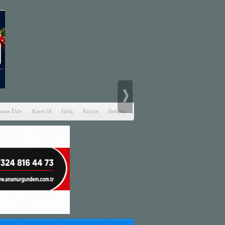
itene Ekle
Kayıt Ol
Giriş
Künye
İletişim