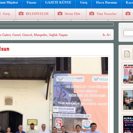
lümü Müjdesi
Finans
GAZETE KÜNYE
Giriş
Hava Durumu
Kayı
Giriş
BELEDİYELER
Sitene Ekle
Tüm Yazarlar
üncel
Genel
Foto Galeri
Hava Durumu
Sitene Ekl
Arama
o Galeri
,
Genel
,
Güncel
,
Manşetler
,
Sağlık-Yaşam
A-
A+
lsun