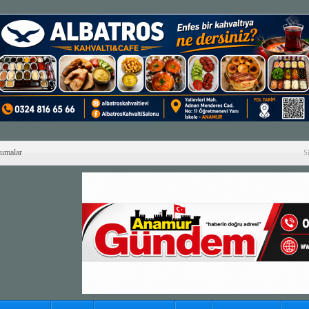
Cumalar
S