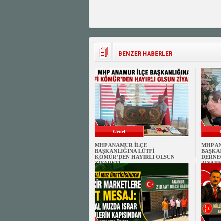
BENZER HABERLER
Genel
MHP ANAMUR İLÇE
MHP A
BAŞKANLIĞINA LÜTFİ
BAŞKA
KÖMÜR’DEN HAYIRLI OLSUN
DERNE
ZİYARETİ
ZİYARE