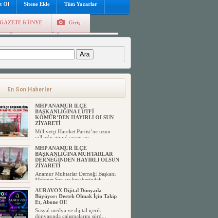
t Ol
Sitene Ekle
Tüm Yazarlar
GAZETE KÜNYE
Giriş
e
Kayıt Ol
Hava Durumu
:
En Son Haberler
MHP ANAMUR İLÇE
BAŞKANLIĞINA LÜTFİ
KÖMÜR’DEN HAYIRLI OLSUN
ZİYARETİ
Milliyetçi Hareket Partisi’ne uzun
yıllardır gönül veren ve ...
MHP ANAMUR İLÇE
BAŞKANLIĞINA MUHTARLAR
DERNEĞİNDEN HAYIRLI OLSUN
ZİYARETİ
Anamur Muhtarlar Derneği Başkanı
Mehmet Sarı ve beraberindek...
AURAVOX Dijital Dünyada
Büyüyor: Destek Olmak İçin Takip
Et, Abone Ol!
Sosyal medya ve dijital içerik
dünyasında çalışmalarını sürd...