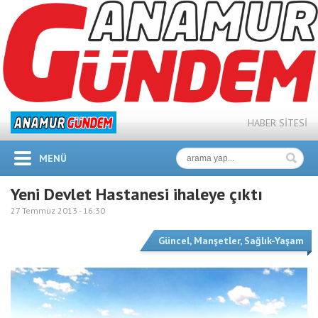
HABER SİTESİ
MENÜ
Yeni Devlet Hastanesi ihaleye çıktı
27 Temmuz 2013 -
16:30
Güncel
,
Manşetler
,
Sağlık-Yaşam