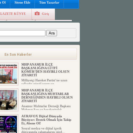
t Ol
Sitene Ekle
Tüm Yazarlar
GAZETE KÜNYE
Giriş
e
Kayıt Ol
Hava Durumu
:
En Son Haberler
MHP ANAMUR İLÇE
BAŞKANLIĞINA LÜTFİ
KÖMÜR’DEN HAYIRLI OLSUN
ZİYARETİ
Milliyetçi Hareket Partisi’ne uzun
yıllardır gönül veren ve ...
MHP ANAMUR İLÇE
BAŞKANLIĞINA MUHTARLAR
DERNEĞİNDEN HAYIRLI OLSUN
ZİYARETİ
Anamur Muhtarlar Derneği Başkanı
Mehmet Sarı ve beraberindek...
AURAVOX Dijital Dünyada
Büyüyor: Destek Olmak İçin Takip
Et, Abone Ol!
Sosyal medya ve dijital içerik
dünyasında çalışmalarını sürd...