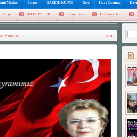
lümü Müjdesi
Finans
GAZETE KÜNYE
Giriş
Hava Durumu
Kayı
Giriş
BELEDİYELER
Sitene Ekle
Tüm Yazarlar
üncel
Genel
Foto Galeri
Hava Durumu
Sitene Ekl
Arama
el
,
Manşetler
A-
A+