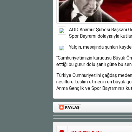
ADD Anamur Şubesi Başkanı Gök
Spor Bayramı dolayısıyla kutla
Yalçın, mesajında şunları kaydet
“Cumhuriyetimizin kurucusu Büyük Ö
ettiği bu gurur dolu şanlı güne bu s
Türkiye Cumhuriyeti’ni çağdaş medeni
nesillere teslim etmenin en büyük gö
Anma Gençlik ve Spor Bayramınız kutl