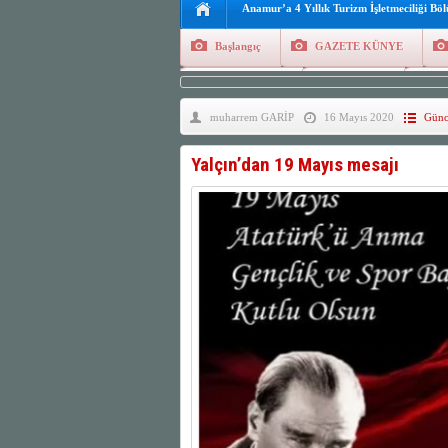
Anamur’a 4 Yıllık Turizm İşletmeciliği Bö
Başlangıç
GAZETE KÜNYE
Tüm Yazarlar
Manşetler
G
muharrem GARİP
16 Mayıs 2020
Günc
Finans
Kayıt Ol
Yalçın’dan 19 Mayıs mesajı