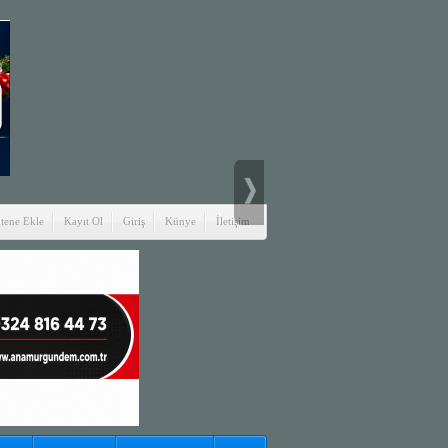
itene Ekle
Kayıt Ol
Giriş
Künye
İletişim