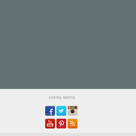
15 Yaşındaki Sude Boz’dan Günlerdir
Haber Alınamıyor
Baba Nurettin Boz'un verdiği bilgiye
göre, Erdemli ilçesi Da...
30 Yıllık CHP Üyesi Şemsi Çetin
Partisinden İstifa Etti
Cumhuriyet Halk Partisi'nde (CHP)
uzun yıllar çeşitli görevl...
SOSYAL MEDYA