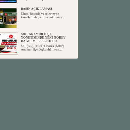
BASIN AÇIKLAMASI
Ulusal basında ve televizyon
kanallarında yerli ve milli muz...
MHP ANAMUR İLÇE
YÖNETİMİNDE YENİ GÖREV
DAĞILIMI BELLİ OLDU
Milliyetçi Hareket Partisi (MHP)
Anamur İlçe Başkanlığı, yen...
SİYASETİN TAŞLARI YENİDEN
DİZİLİYOR
Anamur'dan yükselen siyasi değişim,
Türkiye'deki yeni dönemi...
ANKA-DER 33 (Anamur Kalkınma
Kültür Turizm Tarım ve Dayanışma
Derneği) DUYURU ;
Anamur Kalkınma Kültür Turizm
Tarım ve Dayanışma Derneği (ANKA-
D...
Anamur Belediye Başkanı Durmuş
Deniz, CHP’den İstifa Etti:
Anamur Belediye Başkanı Durmuş
Deniz, CHP’den İstifa Etti: “Bu, ...