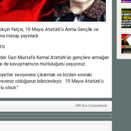
çin Yalçın, 19 Mayıs Atatürk’ü Anma Gençlik ve
ma mesajı yayınladı.
ti:
nder Gazi Mustafa Kemal Atatürk’ün gençlere armağan
ene de kavuşmamızın mutluluğunu yaşıyoruz.
yetler seviyesine çıkarmak ve bizden sonraki
revimiz olduğunun bilincindeyiz. 19 Mayıs Atatürk’ü
u olsun.”
806 Kez Görüntülendi.