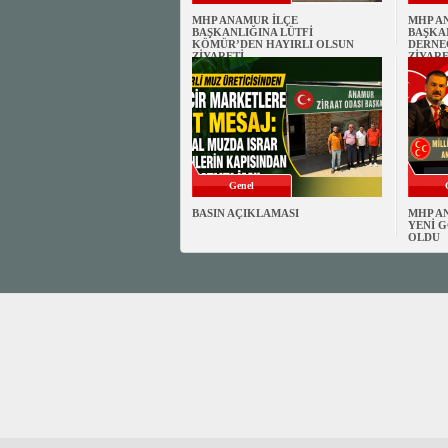
MHP ANAMUR İLÇE
MHP A
BAŞKANLIĞINA LÜTFİ
BAŞKA
KÖMÜR’DEN HAYIRLI OLSUN
DERNE
ZİYARETİ
ZİYARE
Genel
BASIN AÇIKLAMASI
MHP A
YENİ G
OLDU