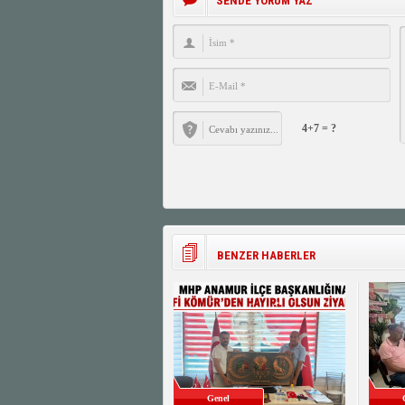
SENDE YORUM YAZ
4+7 = ?
BENZER HABERLER
Genel