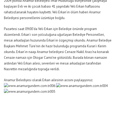
2004 yılında Anamur Belediyesi İmar Müdürlüğü bünyesinde çalışmaya
başlayan Evli ve iki çocuk babası 41 yaşındaki Veli Erkan haftasonu
rahatsızlanarak hayatını kaybetti. Veli Erkan’ın ölüm haberi Anamur
Belediyesi personellerini üzüntüye boğdu.
Pazartesi saat 09:00’da Veli Erkan için Belediye önünde program
düzenlendi. Erkan’ı son yolculuğuna uğurlayan Belediye Personelleri,
mesai arkadaşları huzurunda Erkan’ın özgeçmişi okundu. Anamur Belediye
Başkanı Mehmet Türe’nin de hazır bulunduğu programda Kuran’ı Kerim
okundu. Erkan’ın naaşı Anamur belediyesi Cenaze Nakil Aracı’na konarak
Cenaze namazı için Otogar Camii’ne götürüldü. Burada kılınan namazın
ardından Veli Erkan ailesi, sevenleri ve mesai arkadaşları tarafından
Nasrettin mezarlığında toprağa verildi.
Anamur Belediyesi olarak Erkan ailesinin acısını paylaşıyoruz.