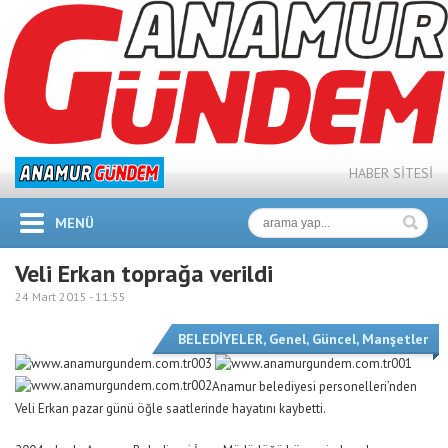
HABER SİTESİ
MENÜ
Veli Erkan toprağa verildi
24 Mart 2015 -
11:55
BELEDİYELER
,
Genel
,
Güncel
,
Manşetler
Anamur belediyesi personelleri’nden
Veli Erkan pazar günü öğle saatlerinde hayatını kaybetti.