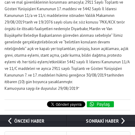
can ve mal güvenliklerinin korunması amacıyla; 2911 Sayılı Toplantı ve
Gösteri Yürüyüşleri Kanununun 17. maddesi ve 5442 Sayılı İl İdaresi
Kanununun 11/a ve 11/c maddelerine istinaden Valilik Makamının
29/08/2019 tarih ve 19/2076 sayılı oluru ile; söz konusu “PKK/KCK terör
örgütü ile iltisaklı faaliyetleri nedeniyle Diyarbakır, Mardin ve Van
Büyükşehir Belediye Başkanlarının görevden alınması sebebiyle” İlimiz
genelinde gerçekleştirilebilecek ve “belirtilen konuların devamı
niteliğindeki” açık ve kapalı yer toplantıları, yürüyüş, basın açıklaması, açlık
grevi, oturma eylemi, stant açma, çadır kurma, bildiri dağıtma, protesto
eylemi vb. her türlü eylem/etkinlikler 5442 sayılı İl İdaresi Kanununun 11/A
ve 11/C maddeleri ve ayrıca 2911 sayılı Toplantı ve Gösteri Yürüyüşleri
Kanununun 7. ve 17. maddeleri hükmü gereğince 30/08/2019 tarihinden
itibaren (10) gün boyunca yasaklanmıştır.
Kamuoyuna saygı ile duyurulur. 29/08/2019″
ÖNCEKİ HABER
SONRAKİ HABER