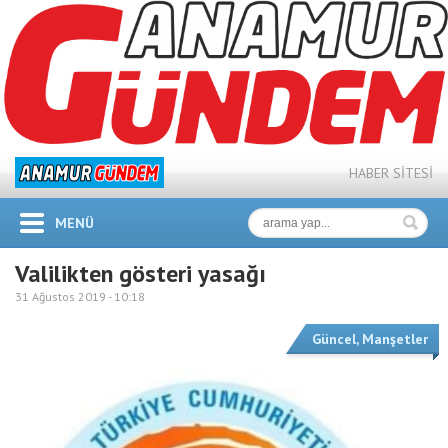
HABER SİTESİ
MENÜ
Valilikten gösteri yasağı
31 Ağustos 2019 -
10:18
Güncel
,
Manşetler