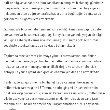
birlikte bilgiye ve habere erişim kanallarının arttığı ve hızlandığı günümüz
dünyasında, basın mensupları; demokratik bir toplumun en başta gelen
haklarından olan doğru ve tarafsız haber alma özgürlüğünü sağlayarak
çok önemli bir görevi icra etmektedir.
Günümüzde bilgi ve haberlerin en hızlı yayıldığı kanalların başında gelen
sosyal medya; hayatımıza sağladığı kolaylıkların yanında yoğun bir bilgi
kirliliğine sebebiyet vermesi ve kötü amaçlı kullanıma çok açık olması
sebebiyle oldukça hassas bir noktada bulunmaktadır.
Toplumda fitne ve fesat çıkarmaya yönelik provokasyonların önüne
geçmek, bunu amaçlayan hainlerin emellerine ulaşmalarına mani olmak
noktasında basın mensuplarımızın ilkeli, doğru ve tarafsız habercilik
anlayışı ile yerine getirdikleri görevin ehemmiyeti daha da artmaktadır.
Tarihimizde eşi görülmemiş bir ihanet ile devletimizin bekasına ve
milletimizin kardeşliğine 15 Temmuz darbe girişimi ile kast eden hain
odaklara karşı güvenlik güçlerimizin kahramanca karşı koyuşu, milletimizin
dik duruşu yanında basın kuruluşlarımızın da demokrasiden yana tavır
takınmaları bu hainlerin emellerine ulaşamamasında büyük pay sahibi
olmuştur.