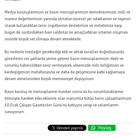
Medya kuruluşlarımızın ve basın mensuplarımızın demokrasimizin, milli ve
manevi değerlerimizin yanında olmaları küresel şer odaklarının ve taşeron
olarak kullandıkları terör örgütlerinin devletimize ve milletimize karşı
bugün de sürdürdükleri hain saldırılar ile amaçladıkları ortamın oluşması
önünde büyük set olmaya devam etmektedir.
Bu nedenle mesleğin gerektirdiği etik ve ahlak kuralları doğrultusunda
görevlerini zor şartlarda yerine getiren basın mensuplarımızın; ilkeli ve
sorumlu habercilikten taviz vermeyerek, ülkemizde milli birliğimizin ve
kardeşliğimizin muhafazasına ve daha da gelişmesine katkı sağlamaya
devam etmelerinden büyük memnuniyet duyuyorum.
Basın kuruluş ve mensuplarının bundan sonra da bu sorumluluklarının
bilinciyle hareket edeceklerine olan inancımla bütün basın çalışanlarımızın
10 Ocak Çalışan Gazeteciler Günü’nü kutluyor, sevgi ve selamlarımı
sunuyorum.