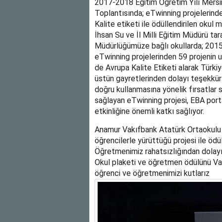
2017-2018 Eğitim Öğretim Yılı Mersin
Toplantısında; eTwinning projelerinde
Kalite etiketi ile ödüllendirilen okul
İhsan Su ve İl Milli Eğitim Müdürü tar
Müdürlüğümüze bağlı okullarda; 2015
eTwinning projelerinden 59 projenin ul
de Avrupa Kalite Etiketi alarak Türki
üstün gayretlerinden dolayı teşekkür 
doğru kullanmasına yönelik fırsatlar 
sağlayan eTwinning projesi, EBA porta
etkinliğine önemli katkı sağlıyor.
Anamur Vakıfbank Atatürk Ortaokulu
öğrencilerle yürüttüğü projesi ile ödü
Öğretmenimiz rahatsızlığından dolay
Okul plaketi ve öğretmen ödülünü Vali
öğrenci ve öğretmenimizi kutlarız