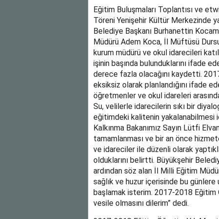
Eğitim Buluşmaları Toplantısı ve etwi
Töreni Yenişehir Kültür Merkezinde yap
Belediye Başkanı Burhanettin Kocama
Müdürü Adem Koca, İl Müftüsü Dursun
kurum müdürü ve okul idarecileri katıl
işinin başında bulunduklarını ifade ed
derece fazla olacağını kaydetti. 2017
eksiksiz olarak planlandığını ifade eden
öğretmenler ve okul idareleri arasınd
Su, velilerle idarecilerin sıkı bir diya
eğitimdeki kalitenin yakalanabilmesi 
Kalkınma Bakanımız Sayın Lütfi Elvan’
tamamlanması ve bir an önce hizmete a
ve idareciler ile düzenli olarak yaptık
olduklarını belirtti. Büyükşehir Bele
ardından söz alan İl Milli Eğitim Müd
sağlık ve huzur içerisinde bu günlere
başlamak isterim. 2017-2018 Eğitim Ö
vesile olmasını dilerim” dedi.