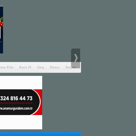
itene Ekle
Kayıt Ol
Giriş
Künye
İletişim