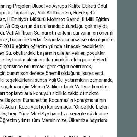
nning Projeleri Ulusal ve Avrupa Kalite Etiketi Ödül
ıldı. Toplantıya; Vali Ali İhsan Su, Büyükşehir
z, İl Emniyet Müdürü Mehmet Şahne, İl Milli Eğitim
 Ali Coşkun’un da aralarında bulunduğu çok sayıda
dı. Vali Ali İhsan Su, öğretmenlerin dünyanın en önemli
erek, bunun ne kadar farkında olunursa işe olan ilginin o
-2018 eğitim öğretim yılında alınacak tedbirlerin
 Su, okullardaki başarının aileler, veliler, çocuklar,
a oluşturulacak sinerji ile mümkün olduğunu söyledi.
log içerisinde bulunması gerektiğini belirterek,
için bunun son derece önemli olduğuna işaret etti.
a teşekkürlerini sunan Vali Su, yatırımların zamanında
çılması için Mersin Valiliği olarak Vali yardımcıları
ları toplantılarla konuyu titizlikle takip etmekte
diye Başkanı Burhanettin Kocamaz’ın konuşmalarının
ürü Adem Koca yaptığı konuşmada, “Öncelikle bizleri
 ulaştıran Yüce Mevlâ’ya hamd ve sena ile sözlerime
ğretim yılının tüm Mersinimize, Ülkemize hayırlara