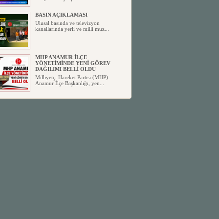
BASIN AÇIKLAMASI
Ulusal basında ve televizyon
kanallarında yerli ve milli muz...
MHP ANAMUR İLÇE
YÖNETİMİNDE YENİ GÖREV
DAĞILIMI BELLİ OLDU
Milliyetçi Hareket Partisi (MHP)
Anamur İlçe Başkanlığı, yen...
SİYASETİN TAŞLARI YENİDEN
DİZİLİYOR
Anamur'dan yükselen siyasi değişim,
Türkiye'deki yeni dönemi...
ANKA-DER 33 (Anamur Kalkınma
Kültür Turizm Tarım ve Dayanışma
Derneği) DUYURU ;
Anamur Kalkınma Kültür Turizm
Tarım ve Dayanışma Derneği (ANKA-
D...
Anamur Belediye Başkanı Durmuş
Deniz, CHP’den İstifa Etti:
Anamur Belediye Başkanı Durmuş
Deniz, CHP’den İstifa Etti: “Bu, ...