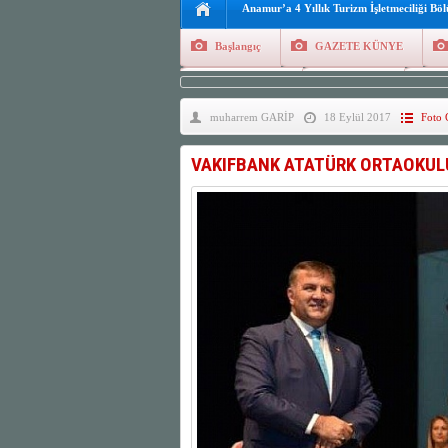
Anamur’a 4 Yıllık Turizm İşletmeciliği Bö
Başlangıç
GAZETE KÜNYE
Tüm Yazarlar
Manşetler
G
muharrem GARİP
18 Eylül 2017
Foto 
Finans
Kayıt Ol
VAKIFBANK ATATÜRK ORTAOKUL