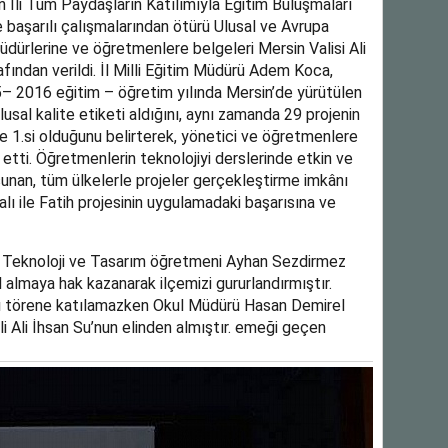
 İli Tüm Paydaşların Katılımıyla Eğitim Buluşmaları
 başarılı çalışmalarından ötürü Ulusal ve Avrupa
 müdürlerine ve öğretmenlere belgeleri Mersin Valisi Ali
afından verildi. İl Milli Eğitim Müdürü Adem Koca,
– 2016 eğitim – öğretim yılında Mersin’de yürütülen
usal kalite etiketi aldığını, aynı zamanda 29 projenin
ye 1.si olduğunu belirterek, yönetici ve öğretmenlere
etti. Öğretmenlerin teknolojiyi derslerinde etkin ve
sunan, tüm ülkelerle projeler gerçekleştirme imkânı
lı ile Fatih projesinin uygulamadaki başarısına ve
 Teknoloji ve Tasarım öğretmeni Ayhan Sezdirmez
l almaya hak kazanarak ilçemizi gururlandırmıştır.
ı törene katılamazken Okul Müdürü Hasan Demirel
 Ali İhsan Su’nun elinden almıştır. emeği geçen