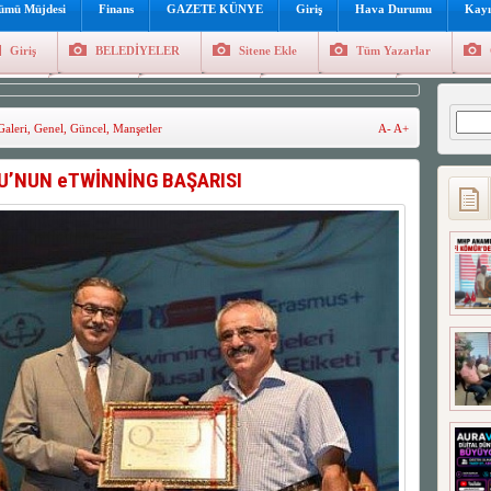
lümü Müjdesi
Finans
GAZETE KÜNYE
Giriş
Hava Durumu
Kayı
Giriş
BELEDİYELER
Sitene Ekle
Tüm Yazarlar
üncel
Genel
Foto Galeri
Hava Durumu
Sitene Ekl
Arama
Galeri
,
Genel
,
Güncel
,
Manşetler
A-
A+
U’NUN eTWİNNİNG BAŞARISI