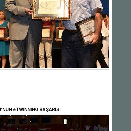
’NUN eTWİNNİNG BAŞARISI