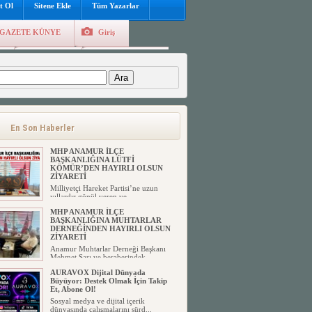
t Ol
Sitene Ekle
Tüm Yazarlar
GAZETE KÜNYE
Giriş
e
Kayıt Ol
Hava Durumu
:
En Son Haberler
MHP ANAMUR İLÇE
BAŞKANLIĞINA LÜTFİ
KÖMÜR’DEN HAYIRLI OLSUN
ZİYARETİ
Milliyetçi Hareket Partisi’ne uzun
yıllardır gönül veren ve ...
MHP ANAMUR İLÇE
BAŞKANLIĞINA MUHTARLAR
DERNEĞİNDEN HAYIRLI OLSUN
ZİYARETİ
Anamur Muhtarlar Derneği Başkanı
Mehmet Sarı ve beraberindek...
AURAVOX Dijital Dünyada
Büyüyor: Destek Olmak İçin Takip
Et, Abone Ol!
Sosyal medya ve dijital içerik
dünyasında çalışmalarını sürd...