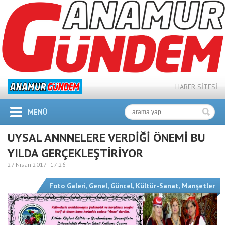
HABER SİTESİ
MENÜ
UYSAL ANNNELERE VERDİĞİ ÖNEMİ BU
YILDA GERÇEKLEŞTİRİYOR
27 Nisan 2017 -
17:26
Foto Galeri
,
Genel
,
Güncel
,
Kültür-Sanat
,
Manşetler