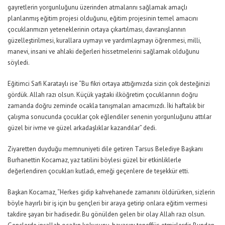
gayretlerin yorgunluğunu üzerinden atmalarını sağlamak amaçlı
planlanmış eğitim projesi olduğunu, eğitim projesinin temel amacını
çocuklarımızın yeteneklerinin ortaya çıkartılması, davranışlarının
güzelleştirilmesi, kurallara uymayı ve yardımlaşmayı öğrenmesi, milli,
manevi, insani ve ahlaki değerleri hissetmelerini sağlamak olduğunu
söyledi.
Eğitimci Safi Karataylı ise “Bu fikri ortaya attığımızda sizin çok desteğinizi
gördük. Allah razı olsun. Küçük yaştaki ilköğretim çocuklarının doğru
zamanda doğru zeminde ocakla tanışmaları amacımızdı. İki haftalık bir
çalışma sonucunda çocuklar çok eğlendiler senenin yorgunluğunu attılar
güzel bir ivme ve güzel arkadaşlıklar kazandılar” dedi.
Ziyaretten duyduğu memnuniyeti dile getiren Tarsus Belediye Başkanı
Burhanettin Kocamaz, yaz tatilini böylesi güzel bir etkinliklerle
değerlendiren çocukları kutladı, emeği geçenlere de teşekkür etti.
Başkan Kocamaz, “Herkes gidip kahvehanede zamanını öldürürken, sizlerin
böyle hayırlı bir iş için bu gençleri bir araya getirip onlara eğitim vermesi
takdire şayan bir hadisedir. Bu gönülden gelen bir olay Allah razı olsun.