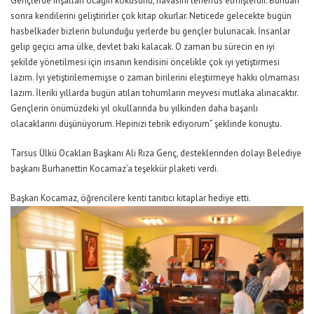
Gençlerde inşallah ocağın kokusunu, havasını teneffüs etmişlerdir. Bundan
sonra kendilerini geliştirirler çok kitap okurlar. Neticede gelecekte bugün
hasbelkader bizlerin bulunduğu yerlerde bu gençler bulunacak. İnsanlar
gelip geçici ama ülke, devlet baki kalacak. O zaman bu sürecin en iyi
şekilde yönetilmesi için insanın kendisini öncelikle çok iyi yetiştirmesi
lazım. İyi yetiştirilememişse o zaman birilerini eleştirmeye hakkı olmaması
lazım. İleriki yıllarda bugün atılan tohumların meyvesi mutlaka alınacaktır.
Gençlerin önümüzdeki yıl okullarında bu yılkinden daha başarılı
olacaklarını düşünüyorum. Hepinizi tebrik ediyorum” şeklinde konuştu.
Tarsus Ülkü Ocakları Başkanı Ali Rıza Genç, desteklerinden dolayı Belediye
başkanı Burhanettin Kocamaz’a teşekkür plaketi verdi.
Başkan Kocamaz, öğrencilere kenti tanıtıcı kitaplar hediye etti.