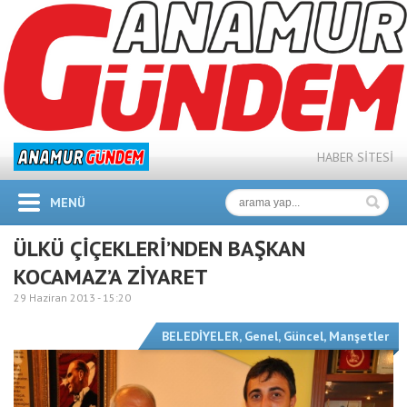
HABER SİTESİ
MENÜ
ÜLKÜ ÇİÇEKLERİ’NDEN BAŞKAN
KOCAMAZ’A ZİYARET
29 Haziran 2013 -
15:20
BELEDİYELER
,
Genel
,
Güncel
,
Manşetler