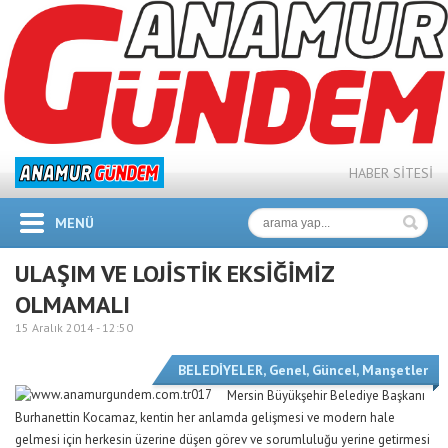
HABER SİTESİ
MENÜ
ULAŞIM VE LOJİSTİK EKSİĞİMİZ
OLMAMALI
15 Aralık 2014 -
12:50
BELEDİYELER
,
Genel
,
Güncel
,
Manşetler
Mersin Büyükşehir Belediye Başkanı
Burhanettin Kocamaz, kentin her anlamda gelişmesi ve modern hale
gelmesi için herkesin üzerine düşen görev ve sorumluluğu yerine getirmesi