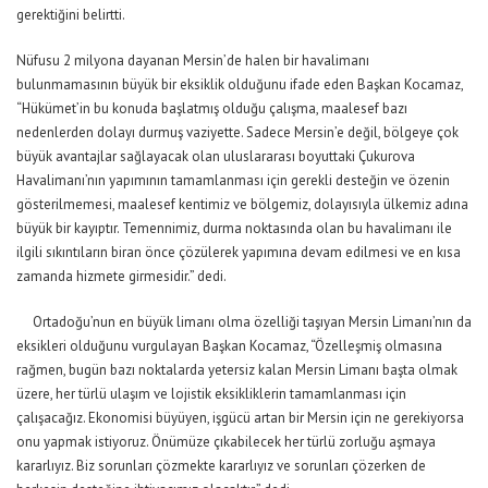
gerektiğini belirtti.
Nüfusu 2 milyona dayanan Mersin’de halen bir havalimanı
bulunmamasının büyük bir eksiklik olduğunu ifade eden Başkan Kocamaz,
“Hükümet’in bu konuda başlatmış olduğu çalışma, maalesef bazı
nedenlerden dolayı durmuş vaziyette. Sadece Mersin’e değil, bölgeye çok
büyük avantajlar sağlayacak olan uluslararası boyuttaki Çukurova
Havalimanı’nın yapımının tamamlanması için gerekli desteğin ve özenin
gösterilmemesi, maalesef kentimiz ve bölgemiz, dolayısıyla ülkemiz adına
büyük bir kayıptır. Temennimiz, durma noktasında olan bu havalimanı ile
ilgili sıkıntıların biran önce çözülerek yapımına devam edilmesi ve en kısa
zamanda hizmete girmesidir.” dedi.
Ortadoğu’nun en büyük limanı olma özelliği taşıyan Mersin Limanı’nın da
eksikleri olduğunu vurgulayan Başkan Kocamaz, “Özelleşmiş olmasına
rağmen, bugün bazı noktalarda yetersiz kalan Mersin Limanı başta olmak
üzere, her türlü ulaşım ve lojistik eksikliklerin tamamlanması için
çalışacağız. Ekonomisi büyüyen, işgücü artan bir Mersin için ne gerekiyorsa
onu yapmak istiyoruz. Önümüze çıkabilecek her türlü zorluğu aşmaya
kararlıyız. Biz sorunları çözmekte kararlıyız ve sorunları çözerken de