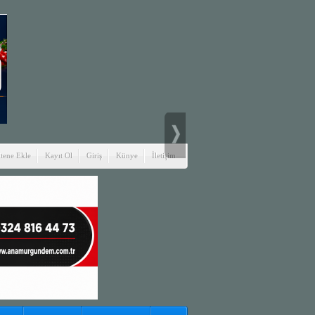
itene Ekle
Kayıt Ol
Giriş
Künye
İletişim