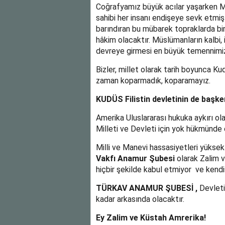
Coğrafyamız büyük acılar yaşarken M
sahibi her insanı endişeye sevk etmişt
barındıran bu mübarek topraklarda bir
hâkim olacaktır. Müslümanların kalbi, 
devreye girmesi en büyük temennimiz
Bizler, millet olarak tarih boyunca Ku
zaman koparmadık, koparamayız.
KUDÜS Filistin devletinin de başken
Amerika Uluslararası hukuka aykırı ola
Milleti ve Devleti için yok hükmünde
Milli ve Manevi hassasiyetleri yüksek
Vakfı Anamur Şubesi
olarak Zalim v
hiçbir şekilde kabul etmiyor ve kendis
TÜRKAV ANAMUR ŞUBESİ ,
Devleti
kadar arkasında olacaktır.
Ey Zalim ve Küstah Amrerika!