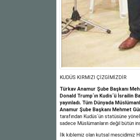
KUDÜS KIRMIZI ÇİZGİMİZDİR
Türkav Anamur Şube Başkanı Mehm
Donald Trump´ın Kudis´ü İsrailin B
yayınladı. Tüm Dünyada Müslümanla
Anamur Şube Başkanı Mehmet Gümü
tarafından Kudüs´ün statüsüne yönelik
sadece Müslümanların değil bütün ins
İlk kıblemiz olan kutsal mescidimiz H