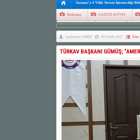
Anamur’a 4 Yıllık Turizm İşletmeciliği Bö
Başlangıç
GAZETE KÜNYE
Tüm Yazarlar
Manşetler
G
muharrem GARİP
08 Aralık 2017
Foto 
Finans
Kayıt Ol
TÜRKAV BAŞKANI GÜMÜŞ; “AMER