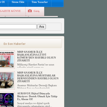
t Ol
Sitene Ekle
Tüm Yazarlar
GAZETE KÜNYE
Giriş
e
Kayıt Ol
Hava Durumu
:
En Son Haberler
MHP ANAMUR İLÇE
BAŞKANLIĞINA LÜTFİ
KÖMÜR’DEN HAYIRLI OLSUN
ZİYARETİ
Milliyetçi Hareket Partisi’ne uzun
yıllardır gönül veren ve ...
MHP ANAMUR İLÇE
BAŞKANLIĞINA MUHTARLAR
DERNEĞİNDEN HAYIRLI OLSUN
ZİYARETİ
Anamur Muhtarlar Derneği Başkanı
Mehmet Sarı ve beraberindek...
AURAVOX Dijital Dünyada
Büyüyor: Destek Olmak İçin Takip
Et, Abone Ol!
Sosyal medya ve dijital içerik
dünyasında çalışmalarını sürd...