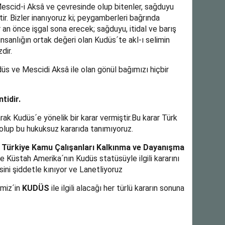
escid-i Aksâ ve çevresinde olup bitenler, sağduyu
ir. Bizler inanıyoruz ki; peygamberleri bağrında
 an önce işgal sona erecek; sağduyu, itidal ve barış
insanlığın ortak değeri olan Kudüs´te akl-ı selimin
dir.
düs ve Mescidi Aksâ ile olan gönül bağımızı hiçbir
tidir.
rak Kudüs´e yönelik bir karar vermiştir.Bu karar Türk
 olup bu hukuksuz kararıda tanımıyoruz.
Türkiye Kamu Çalışanları Kalkınma ve Dayanışma
e Küstah Amerika´nın Kudüs statüsüyle ilgili kararını
ini şiddetle kınıyor ve Lanetliyoruz
miz´in
KUDÜS
ile ilgili alacağı her türlü kararın sonuna