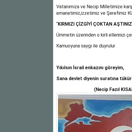
Vatanımıza ve Necip Milletimize kar
emanetimiz,izzetimiz ve Şerefimiz KU
“
KIRMIZI ÇİZGİYİ ÇOKTAN AŞTINIZ
Ümmetin üzerinden o kirli ellerinizi ç
Kamuoyuna saygı ile duyrulur
Yıkılsın İsrail enkazını göreyim,
Sana devlet diyenin suratına tükür
(Necip Fazıl KISAKÜ