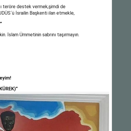
şı teröre destek vermek,şimdi de
DÜS´ü İsrailin Başkenti ilan etmekle,
”
ekin. İslam Ümmetinin sabrını taşırmayın.
eyim!
REK)”