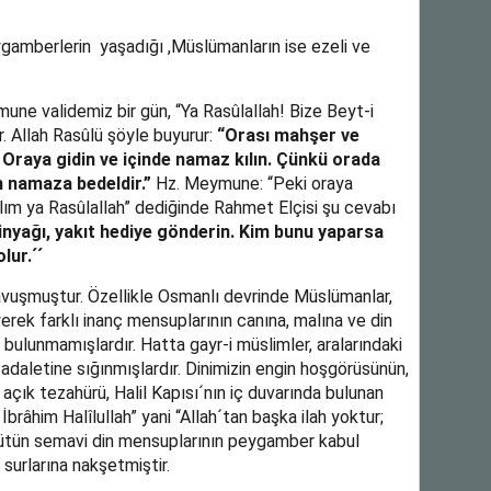
mberlerin yaşadığı ,Müslümanların ise ezeli ve
une validemiz bir gün, “Ya Rasûlallah! Bize Beyt-i
r. Allah Rasûlü şöyle buyurur:
“Orası mahşer ve
r. Oraya gidin ve içinde namaz kılın. Çünkü orada
n namaza bedeldir.”
Hz. Meymune: “Peki oraya
 ya Rasûlallah” dediğinde Rahmet Elçisi şu cevabı
tinyağı, yakıt hediye gönderin. Kim bunu yaparsa
lur.´´
avuşmuştur. Özellikle Osmanlı devrinde Müslümanlar,
eyerek farklı inanç mensuplarının canına, malına ve din
ulunmamışlardır. Hatta gayr-i müslimler, aralarındaki
daletine sığınmışlardır. Dinimizin engin hoşgörüsünün,
 açık tezahürü, Halil Kapısı´nın iç duvarında bulunan
, İbrâhim Halîlullah” yani “Allah´tan başka ilah yoktur;
 bütün semavi din mensuplarının peygamber kabul
 surlarına nakşetmiştir.