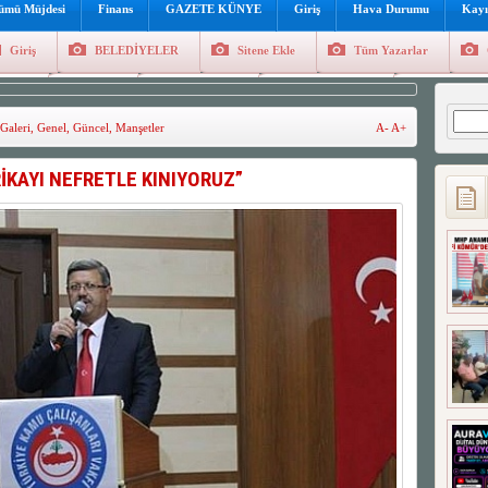
lümü Müjdesi
Finans
GAZETE KÜNYE
Giriş
Hava Durumu
Kayı
Giriş
BELEDİYELER
Sitene Ekle
Tüm Yazarlar
üncel
Genel
Foto Galeri
Hava Durumu
Sitene Ekl
Arama
Galeri
,
Genel
,
Güncel
,
Manşetler
A-
A+
İKAYI NEFRETLE KINIYORUZ”