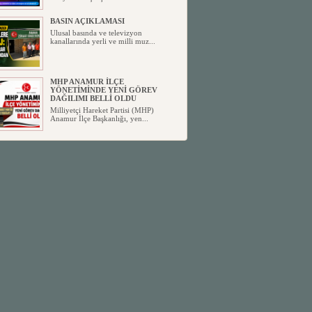
BASIN AÇIKLAMASI
Ulusal basında ve televizyon
kanallarında yerli ve milli muz...
MHP ANAMUR İLÇE
YÖNETİMİNDE YENİ GÖREV
DAĞILIMI BELLİ OLDU
Milliyetçi Hareket Partisi (MHP)
Anamur İlçe Başkanlığı, yen...
SİYASETİN TAŞLARI YENİDEN
DİZİLİYOR
Anamur'dan yükselen siyasi değişim,
Türkiye'deki yeni dönemi...
ANKA-DER 33 (Anamur Kalkınma
Kültür Turizm Tarım ve Dayanışma
Derneği) DUYURU ;
Anamur Kalkınma Kültür Turizm
Tarım ve Dayanışma Derneği (ANKA-
D...
Anamur Belediye Başkanı Durmuş
Deniz, CHP’den İstifa Etti:
Anamur Belediye Başkanı Durmuş
Deniz, CHP’den İstifa Etti: “Bu, ...