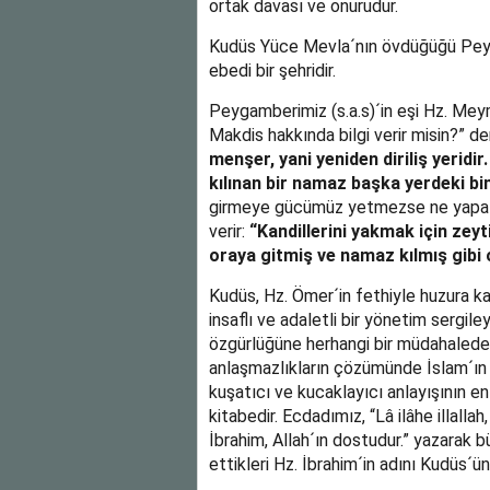
ortak davası ve onurudur.
Kudüs Yüce Mevla´nın övdüğüğü Peyga
ebedi bir şehridir.
Peygamberimiz (s.a.s)´in eşi Hz. Meym
Makdis hakkında bilgi verir misin?” de
menşer, yani yeniden diriliş yeridi
kılınan bir namaz başka yerdeki bi
girmeye gücümüz yetmezse ne yapalım
verir:
“Kandillerini yakmak için zey
oraya gitmiş ve namaz kılmış gibi o
Kudüs, Hz. Ömer´in fethiyle huzura k
insaflı ve adaletli bir yönetim sergil
özgürlüğüne herhangi bir müdahalede b
anlaşmazlıkların çözümünde İslam´ın a
kuşatıcı ve kucaklayıcı anlayışının en
kitabedir. Ecdadımız, “Lâ ilâhe illallah
İbrahim, Allah´ın dostudur.” yazarak
ettikleri Hz. İbrahim´in adını Kudüs´ün