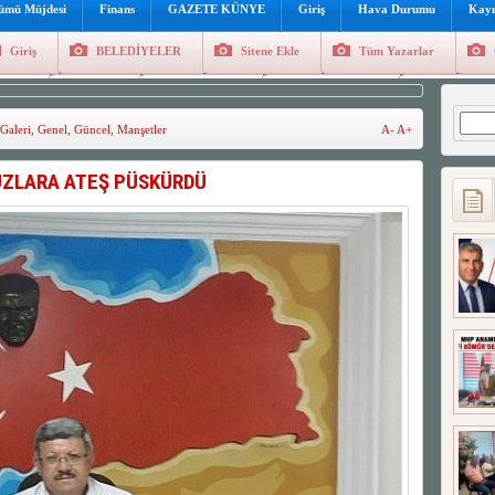
lümü Müjdesi
Finans
GAZETE KÜNYE
Giriş
Hava Durumu
Kayı
Giriş
BELEDİYELER
Sitene Ekle
Tüm Yazarlar
üncel
Genel
Foto Galeri
Hava Durumu
Sitene Ekl
Arama
Galeri
,
Genel
,
Güncel
,
Manşetler
A-
A+
UZLARA ATEŞ PÜSKÜRDÜ