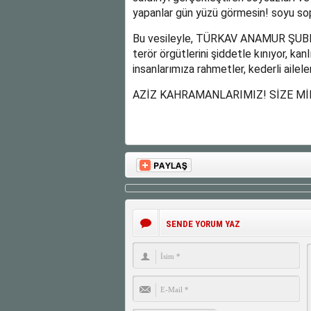
yapanlar gün yüzü görmesin! soyu sop
Bu vesileyle, TÜRKAV ANAMUR ŞUBESİ o
terör örgütlerini şiddetle kınıyor, kan
insanlarımıza rahmetler, kederli ailel
AZİZ KAHRAMANLARIMIZ! SİZE M
SENDE YORUM YAZ