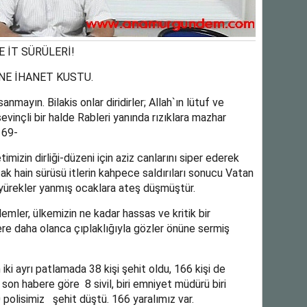
 İT SÜRÜLERİ!
NE İHANET KUSTU.
anmayın. Bilakis onlar diridirler; Allah`ın lütuf ve
evinçli bir halde Rableri yanında rızıklara mazhar
169-
timizin dirliği-düzeni için aziz canlarını siper ederek
çak hain sürüsü itlerin kahpece saldırıları sonucu Vatan
e yürekler yanmış ocaklara ateş düşmüştür.
mler, ülkemizin ne kadar hassas ve kritik bir
 daha olanca çıplaklığıyla gözler önüne sermiş
i ayrı patlamada 38 kişi şehit oldu, 166 kişi de
 son habere göre 8 sivil, biri emniyet müdürü biri
polisimiz şehit düştü. 166 yaralımız var.