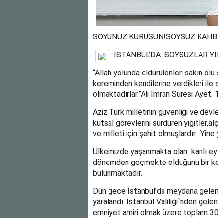
SOYUNUZ KURUSUN!SOYSUZ KAHBE
İSTANBUL’DA SOYSUZLAR Yİ
“Allah yolunda öldürülenleri sakın ölü s
kereminden kendilerine verdikleri ile s
olmaktadırlar.”Ali İmran Suresi Ayet. 
Aziz Türk milletinin güvenliği ve devle
kutsal görevlerini sürdüren yiğitler,al
ve milleti için şehit olmuşlardır. Yin
Ülkemizde yaşanmakta olan kanlı eyle
dönemden geçmekte olduğunu bir kere
bulunmaktadır.
Dün gece İstanbul’da meydana gelen ik
yaralandı. İstanbul Valiliği`nden gelen
emniyet amiri olmak üzere toplam 30 