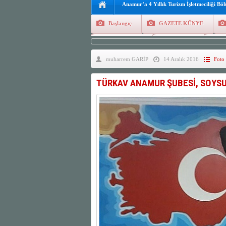
Anamur’a 4 Yıllık Turizm İşletmeciliği Bö
Başlangıç
GAZETE KÜNYE
Tüm Yazarlar
Manşetler
G
muharrem GARİP
14 Aralık 2016
Foto 
Finans
Kayıt Ol
TÜRKAV ANAMUR ŞUBESİ, SOYS