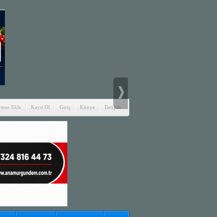
itene Ekle
Kayıt Ol
Giriş
Künye
İletişim