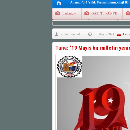
Anamur’a 4 Yıllık Turizm İşletmeciliği Bö
Başlangıç
GAZETE KÜNYE
Tüm Yazarlar
Manşetler
G
muharrem GARİP
18 Mayıs 2024
Gene
Finans
Kayıt Ol
Tuna: “19 Mayıs bir milletin ye