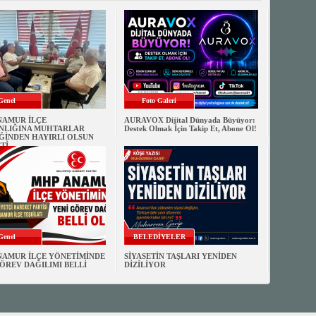
Genel
Foto Galeri
NAMUR İLÇE
AURAVOX Dijital Dünyada Büyüyor:
NLIĞINA MUHTARLAR
Destek Olmak İçin Takip Et, Abone Ol!
ĞİNDEN HAYIRLI OLSUN
Tİ
Genel
BELEDİYELER
NAMUR İLÇE YÖNETİMİNDE
SİYASETİN TAŞLARI YENİDEN
ÖREV DAĞILIMI BELLİ
DİZİLİYOR