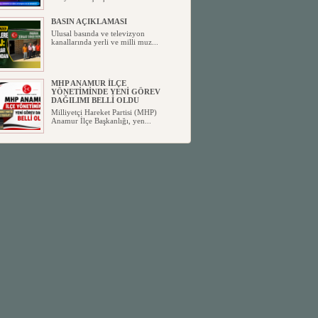
BASIN AÇIKLAMASI
Ulusal basında ve televizyon
kanallarında yerli ve milli muz...
MHP ANAMUR İLÇE
YÖNETİMİNDE YENİ GÖREV
DAĞILIMI BELLİ OLDU
Milliyetçi Hareket Partisi (MHP)
Anamur İlçe Başkanlığı, yen...
SİYASETİN TAŞLARI YENİDEN
DİZİLİYOR
Anamur'dan yükselen siyasi değişim,
Türkiye'deki yeni dönemi...
ANKA-DER 33 (Anamur Kalkınma
Kültür Turizm Tarım ve Dayanışma
Derneği) DUYURU ;
Anamur Kalkınma Kültür Turizm
Tarım ve Dayanışma Derneği (ANKA-
D...
Anamur Belediye Başkanı Durmuş
Deniz, CHP’den İstifa Etti:
Anamur Belediye Başkanı Durmuş
Deniz, CHP’den İstifa Etti: “Bu, ...