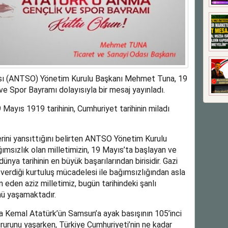
sı (ANTSO) Yönetim Kurulu Başkanı Mehmet Tuna, 19
e Spor Bayramı dolayısıyla bir mesaj yayınladı.
Mayıs 1919 tarihinin, Cumhuriyet tarihinin miladı
erini yansıttığını belirten ANTSO Yönetim Kurulu
msızlık olan milletimizin, 19 Mayıs’ta başlayan ve
nya tarihinin en büyük başarılarından birisidir. Gazi
erdiği kurtuluş mücadelesi ile bağımsızlığından asla
eden aziz milletimiz, bugün tarihindeki şanlı
nü yaşamaktadır.
 Kemal Atatürk’ün Samsun’a ayak basışının 105’inci
urunu yaşarken, Türkiye Cumhuriyeti’nin ne kadar