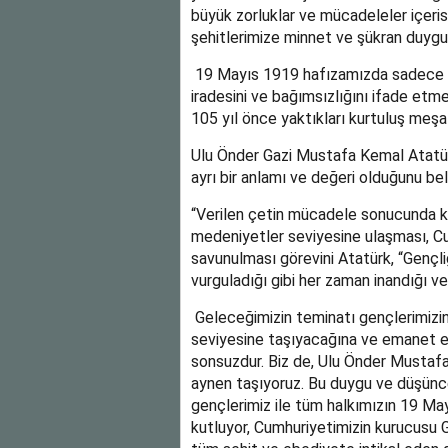
büyük zorluklar ve mücadeleler içeris
şehitlerimize minnet ve şükran duygul
19 Mayıs 1919 hafızamızda sadece bir 
iradesini ve bağımsızlığını ifade etm
105 yıl önce yaktıkları kurtuluş meşa
Ulu Önder Gazi Mustafa Kemal Atatü
ayrı bir anlamı ve değeri olduğunu be
“Verilen çetin mücadele sonucunda ku
medeniyetler seviyesine ulaşması, Cu
savunulması görevini Atatürk, “Genç
vurguladığı gibi her zaman inandığı ve
Geleceğimizin teminatı gençlerimizin
seviyesine taşıyacağına ve emanet et
sonsuzdur. Biz de, Ulu Önder Mustaf
aynen taşıyoruz. Bu duygu ve düşünce
gençlerimiz ile tüm halkımızın 19 Ma
kutluyor, Cumhuriyetimizin kurucusu G