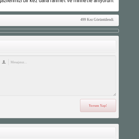
azilerimizi bir kez daha rahmet ve minnetle anıyorum.”
499 Kez Görüntülendi.