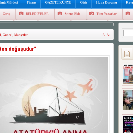
lümü Müjdesi
Finans
GAZETE KÜNYE
Giriş
Hava Durumu
Kayı
Giriş
BELEDİYELER
Sitene Ekle
Tüm Yazarlar
üncel
Genel
Foto Galeri
Hava Durumu
Sitene Ekl
Arama
l
,
Güncel
,
Manşetler
A-
A+
niden doğuşudur”