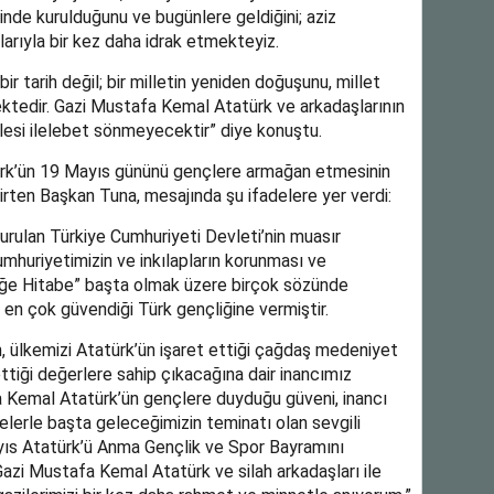
inde kurulduğunu ve bugünlere geldiğini; aziz
arıyla bir kez daha idrak etmekteyiz.
tarih değil; bir milletin yeniden doğuşunu, millet
ektedir. Gazi Mustafa Kemal Atatürk ve arkadaşlarının
lesi ilelebet sönmeyecektir” diye konuştu.
rk’ün 19 Mayıs gününü gençlere armağan etmesinin
lirten Başkan Tuna, mesajında şu ifadelere yer verdi:
rulan Türkiye Cumhuriyeti Devleti’nin muasır
mhuriyetimizin ve inkılapların korunması ve
liğe Hitabe” başta olmak üzere birçok sözünde
 en çok güvendiği Türk gençliğine vermiştir.
, ülkemizi Atatürk’ün işaret ettiği çağdaş medeniyet
tiği değerlere sahip çıkacağına dair inancımız
a Kemal Atatürk’ün gençlere duyduğu güveni, inancı
lerle başta geleceğimizin teminatı olan sevgili
yıs Atatürk’ü Anma Gençlik ve Spor Bayramını
azi Mustafa Kemal Atatürk ve silah arkadaşları ile