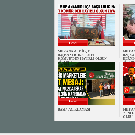
Genel
MHP ANAMUR İLÇE
MHP A
BAŞKANLIĞINA LÜTFİ
BAŞKA
KÖMÜR’DEN HAYIRLI OLSUN
DERNE
ZİYARETİ
ZİYARE
Genel
BASIN AÇIKLAMASI
MHP A
YENİ G
OLDU