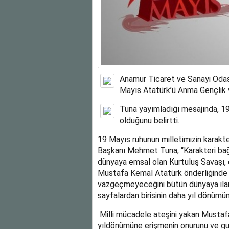
Anamur Ticaret ve Sanayi Oda
Mayıs Atatürk’ü Anma Gençlik v
Tuna yayımladığı mesajında, 19 
olduğunu belirtti.
19 Mayıs ruhunun milletimizin karakt
Başkanı Mehmet Tuna, “Karakteri bağı
dünyaya emsal olan Kurtuluş Savaşı, dü
Mustafa Kemal Atatürk önderliğinde v
vazgeçmeyeceğini bütün dünyaya ilan 
sayfalardan birisinin daha yıl dönümü
Milli mücadele ateşini yakan Mustafa
yıldönümüne erişmenin onurunu ve gur