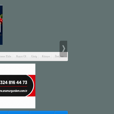
itene Ekle
Kayıt Ol
Giriş
Künye
İletişim