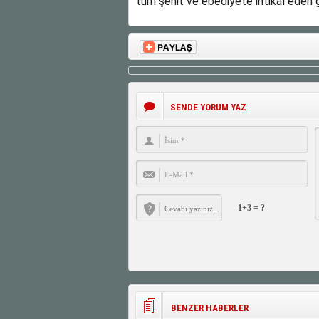
tüm şehit ve ebediyete intikal eden g
SENDE YORUM YAZ
1+3 = ?
BENZER HABERLER