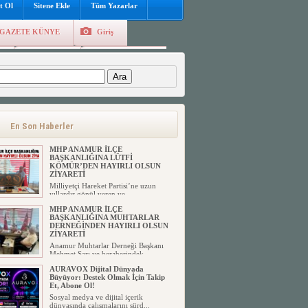
t Ol
Sitene Ekle
Tüm Yazarlar
GAZETE KÜNYE
Giriş
e
Kayıt Ol
Hava Durumu
:
En Son Haberler
MHP ANAMUR İLÇE
BAŞKANLIĞINA LÜTFİ
KÖMÜR’DEN HAYIRLI OLSUN
ZİYARETİ
Milliyetçi Hareket Partisi’ne uzun
yıllardır gönül veren ve ...
MHP ANAMUR İLÇE
BAŞKANLIĞINA MUHTARLAR
DERNEĞİNDEN HAYIRLI OLSUN
ZİYARETİ
Anamur Muhtarlar Derneği Başkanı
Mehmet Sarı ve beraberindek...
AURAVOX Dijital Dünyada
Büyüyor: Destek Olmak İçin Takip
Et, Abone Ol!
Sosyal medya ve dijital içerik
dünyasında çalışmalarını sürd...