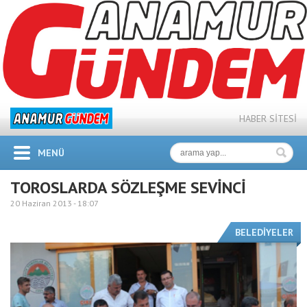
HABER SİTESİ
MENÜ
TOROSLARDA SÖZLEŞME SEVİNCİ
20 Haziran 2013 -
18:07
BELEDİYELER