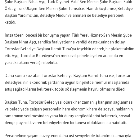
Şube Başkanı Nihat Aşçı, Türk Diyanet-Vakıf Sen Mersin Şube Başkanı Salih
Özbay, Türk Ulaşım-Sen Mersin Şube Temsilcisi Hamdi Söylemez, Belediye
Başkan Yardımcıları, Belediye Müdür ve amirleri ile belediye personeli
katıldı.
İmza töreni öncesi bir konuşma yapan Türk Yerel Hizmet-Sen Mersin Şube
Başkanı Nihat Aşçı, sendika faaliyetlerine verdiği desteklerinden dolayı
Toroslar Belediye Başkanı Hamit Tuna’ya teşekkür ederek, bir plaket takdim
etti. Aşçı, Toroslar Belediyesi’nin merkez ilçe belediyeleri arasında en
yüksek rakamı verdiğini belirtti.
Daha sonra söz alan Toroslar Belediye Başkanı Hamit Tuna ise, Toroslar
Belediyesi’nin ekonomik şartlarına uygun bir şekilde memur maaşlarında
artış sağladıklarını belirterek, toplu sözleşmenin hayırlı olmasını diledi
Başkan Tuna, Toroslar Belediyesi olarak her zaman iş barışının sağlanması
ve belediyede çalışan personelin hem ekonomik hem de sosyal haklarının
tamamının verilmesinden yana bir duruş sergilediklerini belirterek, sosyal
denge payını ilk veren belediyelerden bir tanesi olduklarını da hatırlattı.
Personelinin yaşam düzeylerini daha üst seviyelerde tutabilmek amacıyla