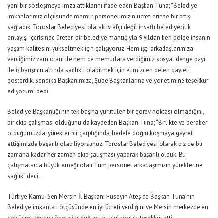
yeni bir sözleşmeye imza attıklarını ifade eden Başkan Tuna; “Belediye
imkanlarımız ölçüsünde memur personelimizin ücretlerinde bir artış
sağladık. Toroslar Belediyesi olarak israfçı değil insaflı belediyecilik
anlayışı içerisinde üreten bir belediye mantığıyla 9 yıldan beri bölge insanın
yaşam kalitesini yükseltmek için çalışıyoruz. Hem işçi arkadaşlarımıza
verdiğimiz zam oranı ile hem de memurlara verdiğimiz sosyal denge payı
ile iş barışının altında sağlıklı olabilmek için elimizden gelen gayreti
gösterdik. Sendika Başkanımıza, Şube Başkanlarına ve yönetimine teşekkür
ediyorum” dedi.
Belediye Başkanlığı’nın tek başına yürütülen bir görev noktası olmadığını,
bir ekip çalışması olduğunu da kaydeden Başkan Tuna; “Birlikte ve beraber
olduğumuzda, yürekler bir çarptığında, hedefe doğru koşmaya gayret
ettiğimizde başarılı olabiliyorsunuz. Toroslar Belediyesi olarak biz de bu
zamana kadar her zaman ekip çalışması yaparak başarılı olduk. Bu
çalışmalarda büyük emeği olan Tüm personel arkadaşımızın yüreklerine
sağlık” dedi.
Türkiye Kamu-Sen Mersin İl Başkanı Hüseyin Ateş de Başkan Tuna’nın
Belediye imkanları ölçüsünde en iyi ücreti verdiğini ve Mersin merkezde en
çok ücreti veren yönetici olduğunu vurgulayarak, teşekkür etti.