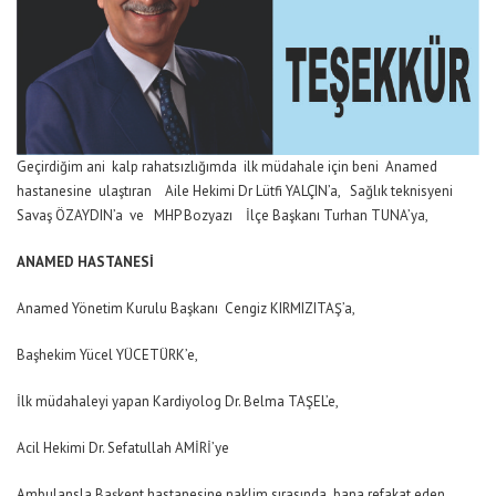
Geçirdiğim ani kalp rahatsızlığımda ilk müdahale için beni Anamed
hastanesine ulaştıran Aile Hekimi Dr Lütfi YALÇIN’a, Sağlık teknisyeni
Savaş ÖZAYDIN’a ve MHP Bozyazı İlçe Başkanı Turhan TUNA’ya,
ANAMED HASTANESİ
Anamed Yönetim Kurulu Başkanı Cengiz KIRMIZITAŞ’a,
Başhekim Yücel YÜCETÜRK’e,
İlk müdahaleyi yapan Kardiyolog Dr. Belma TAŞEL’e,
Acil Hekimi Dr. Sefatullah AMİRİ’ye
Ambulansla Başkent hastanesine naklim sırasında bana refakat eden