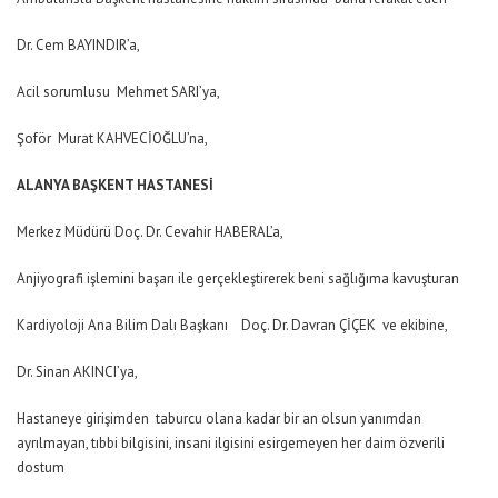
Dr. Cem BAYINDIR’a,
Acil sorumlusu Mehmet SARI’ya,
Şoför Murat KAHVECİOĞLU’na,
ALANYA BAŞKENT HASTANESİ
Merkez Müdürü Doç. Dr. Cevahir HABERAL’a,
Anjiyografi işlemini başarı ile gerçekleştirerek beni sağlığıma kavuşturan
Kardiyoloji Ana Bilim Dalı Başkanı Doç. Dr. Davran ÇİÇEK ve ekibine,
Dr. Sinan AKINCI’ya,
Hastaneye girişimden taburcu olana kadar bir an olsun yanımdan
ayrılmayan, tıbbi bilgisini, insani ilgisini esirgemeyen her daim özverili
dostum