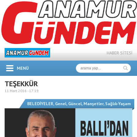
HABER SİTESİ
MENÜ
TEŞEKKÜR
11 Mart 2016 -
17:19
BELEDİYELER
,
Genel
,
Güncel
,
Manşetler
,
Sağlık-Yaşam