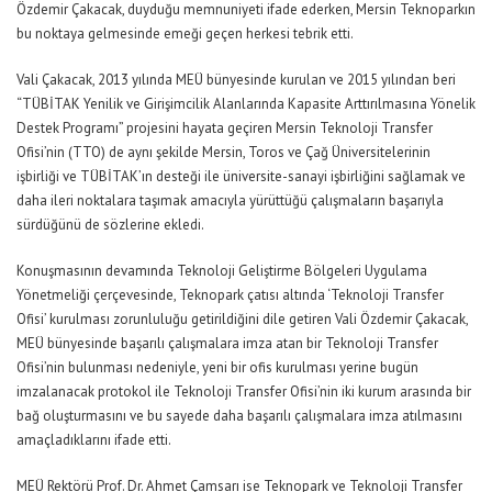
Özdemir Çakacak, duyduğu memnuniyeti ifade ederken, Mersin Teknoparkın
bu noktaya gelmesinde emeği geçen herkesi tebrik etti.
Vali Çakacak, 2013 yılında MEÜ bünyesinde kurulan ve 2015 yılından beri
“TÜBİTAK Yenilik ve Girişimcilik Alanlarında Kapasite Arttırılmasına Yönelik
Destek Programı” projesini hayata geçiren Mersin Teknoloji Transfer
Ofisi’nin (TTO) de aynı şekilde Mersin, Toros ve Çağ Üniversitelerinin
işbirliği ve TÜBİTAK’ın desteği ile üniversite-sanayi işbirliğini sağlamak ve
daha ileri noktalara taşımak amacıyla yürüttüğü çalışmaların başarıyla
sürdüğünü de sözlerine ekledi.
Konuşmasının devamında Teknoloji Geliştirme Bölgeleri Uygulama
Yönetmeliği çerçevesinde, Teknopark çatısı altında ‘Teknoloji Transfer
Ofisi’ kurulması zorunluluğu getirildiğini dile getiren Vali Özdemir Çakacak,
MEÜ bünyesinde başarılı çalışmalara imza atan bir Teknoloji Transfer
Ofisi’nin bulunması nedeniyle, yeni bir ofis kurulması yerine bugün
imzalanacak protokol ile Teknoloji Transfer Ofisi’nin iki kurum arasında bir
bağ oluşturmasını ve bu sayede daha başarılı çalışmalara imza atılmasını
amaçladıklarını ifade etti.
MEÜ Rektörü Prof. Dr. Ahmet Çamsarı ise Teknopark ve Teknoloji Transfer