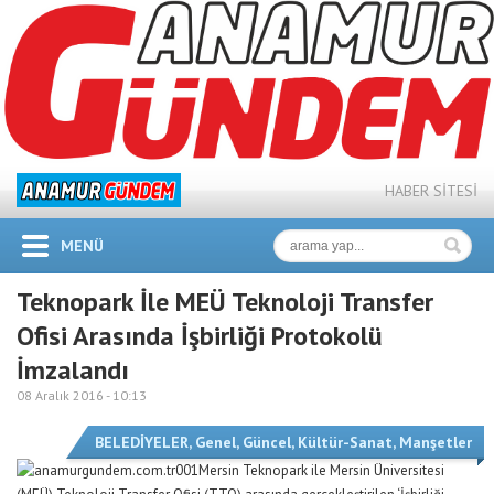
HABER SİTESİ
MENÜ
Teknopark İle MEÜ Teknoloji Transfer
Ofisi Arasında İşbirliği Protokolü
İmzalandı
08 Aralık 2016 -
10:13
BELEDİYELER
,
Genel
,
Güncel
,
Kültür-Sanat
,
Manşetler
Mersin Teknopark ile Mersin Üniversitesi