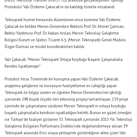
(MEÜ) Teknoloji Transfer Ofisi (TTO) arasında gerçekleştirilen ‘İşbirliği
Protokolü’ Vali Özdemir Çakacak’ın da katıldığı törenle imzalandı.
Teknopark hizmet binasında düzenlenen imza törenine Vali Özdemir
Çakacak ile birlikte Mersin Üniversitesi Rektörü Prof. Dr. Ahmet Çamsarı,
Rektör Yardımcısı Prof. Dr. Hakan Arslan, Mersin Teknoloji Geliştirme
Bölgesi Kurum ve İşletici Ticaret A.Ş. (Mersin Teknopark) Genel Müdürü
Özgür Durmaz ve modül koordinatörleri katıldı.
Vali Çakacak: “Mersin Teknopark Ortaya Koyduğu Başarılı Çalışmalarla
Kendini İspatlamıştır”
Protokol İmza Töreninde bir konuşma yapan Vali Özdemir Çakacak;
araştırma geliştirme ve inovasyon faaliyetlerine ev sahipliği yapan
Teknopark ile bilgiyi üreten ve öğreten Mersin Üniversitesi’nin işbirliği
içerisinde 298 büyük ölçekli ileri teknoloji projeyi tamamlayan, 159 proje
üzerinde de çalışmalarını sürdüren Mersin Teknopark’ın ortaya koyduğu
başarılı çalışmalarla kendisini ispatladığını belirtti. Bunun en güzel örneğini
ise Türkiye’de faaliyet gösteren 51 Teknopark içerisinde 2015 Yılı Teknoloji
Geliştirme Bölgeleri Performans Endeksi’nde değerlendirmeye alınan 39
Teknopark arasında 6’ncı sıraya yerleşerek gösterdiğinin altını çizen Vali