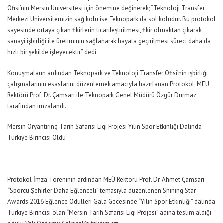
Ofisi’nin Mersin Üniversitesi için önemine değinerek; “Teknoloji Transfer
Merkezi Üniversitemizin sağ kolu ise Teknopark da sol koludur. Bu protokol
sayesinde ortaya çıkan fikirlerin ticarileştirilmesi, fikir olmaktan çıkarak
sanayi işbirliği ile üretiminin sağlanarak hayata geçirilmesi süreci daha da
hızlı bir şekilde işleyecektir” dedi.
Konuşmaların ardından Teknopark ve Teknoloji Transfer Ofisi’nin işbirliği
çalışmalarının esaslarını düzenlemek amacıyla hazırlanan Protokol, MEÜ
Rektörü Prof. Dr. Çamsarı ile Teknopark Genel Müdürü Özgür Durmaz
tarafından imzalandı.
Mersin Oryantiring Tarih Safarisi Ligi Projesi Yılın Spor Etkinliği Dalında
Türkiye Birincisi Oldu
Protokol İmza Töreninin ardından MEÜ Rektörü Prof. Dr. Ahmet Çamsarı
“Sporcu Şehirler Daha Eğlenceli” temasıyla düzenlenen Shining Star
Awards 2016 Eğlence Ödülleri Gala Gecesinde “Yılın Spor Etkinliği” dalında
Türkiye Birincisi olan “Mersin Tarih Safarisi Ligi Projesi” adına teslim aldığı