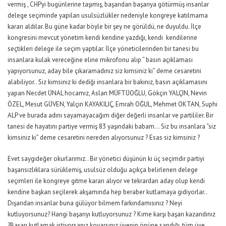
vermiş , CHPyi bugünlerine taşımış, başarıdan başarıya götürmüş insanlar
delege seçiminde yapılan usulsüzlükler nedeniyle kongreye katılmama
kararı aldılar. Bu güne kadar böyle bir şey ne görüldü, ne duyuldu. İlçe
kongresini mevcut yönetim kendi kendine yazdığı, kendi kendilerine
seçtikleri delege ile seçim yaptılar. İlçe yöneticilerinden bir tanesi bu
insanlara kulak vereceğine eline mikrofonu alıp “ basın açıklaması
yapıyorsunuz, aday bile çıkaramadınız siz kimsiniz ki” deme cesaretini
alabiliyor.. Siz kimsiniz ki dediği insanlara bir bakınız, basın açıklamasını
yapan Necdet ÜNAL hocamız, Aslan MÜFTÜOĞLU, Gökçin YALÇIN, Nevin
ÖZEL, Mesut GÜVEN, Yalçın KAYAKILIÇ, Emrah OĞUL, Mehmet OKTAN, Suphi
ALP ve burada adını sayamayacağım diğer değerli insanlar ve partililer. Bir
tanesi de hayatını partiye vermiş 83 yaşındaki babam… Siz bu insanlara “siz
kimsiniz ki” deme cesaretini nereden alıyorsunuz ? Esas siz kimsiniz ?
Evet saygıdeğer okurlarımız.. Bir yönetici düşünün ki üç seçimdir partiyi
başarısızlıklara sürüklemiş, usulsüz olduğu açıkça belirlenen delege
seçimleri ile kongreye gitme kararı alıyor ve tekrardan aday olup kendi
kendine başkan seçilerek akşamında hep beraber kutlamaya gidiyorlar..
Dışarıdan insanlar buna gülüyor bilmem farkındamısınız ? Neyi
kutluyorsunuz? Hangi başarıyı kutluyorsunuz ? Kime karşı başarı kazandınız
?Başarı kutlamak istiyorsanız koyarsınız üyenin önüne sandığı, tüm üye