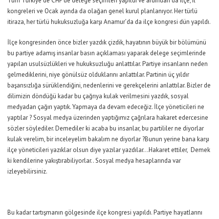
Tüm Türkiye’de CHP de delege seçimleri yapıldı ve ardından da ilçe, il
kongreleri ve Ocak ayında da olağan genel kurul planlanıyor. Her türlü
itiraza, her türlü hukuksuzluğa karşı Anamur’da da ilçe kongresi dün yapıldı.
İlçe kongresinden önce bizler yazdık çizdik, hayatının büyük bir bölümünü
bu partiye adamış insanlar basın açıklaması yaparak delege seçimlerinde
yapılan usulsüzlükleri ve hukuksuzluğu anlattılar. Partiye insanların neden
gelmediklerini, niye gönülsüz olduklarını anlattılar. Partinin üç yıldır
başarısızlığa sürüklendiğini, nedenlerini ve gerekçelerini anlattılar. Bizler de
dilimizin döndüğü kadar bu çağrıya kulak verilmesini yazdık, sosyal
medyadan çağırı yaptık. Yapmaya da devam edeceğiz. İlçe yöneticileri ne
yaptılar ? Sosyal medya üzerinden yaptığımız çağrılara hakaret edercesine
sözler söylediler. Demediler ki acaba bu insanlar, bu partililer ne diyorlar
kulak verelim, bir inceleyelim bakalım ne diyorlar ?Bunun yerine bana karşı
ilçe yöneticileri yazıklar olsun diye yazılar yazdılar…Hakaret ettiler, Demek
ki kendilerine yakıştırabiliyorlar.. Sosyal medya hesaplarında var
izleyebilirsiniz.
Bu kadar tartışmanın gölgesinde ilçe kongresi yapıldı. Partiye hayatlarını