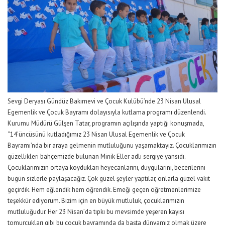
Sevgi Deryası Gündüz Bakımevi ve Çocuk Kulübü’nde 23 Nisan Ulusal
Egemenlik ve Çocuk Bayramı dolayısıyla kutlama programı düzenlendi.
Kurumu Müdürü Gülşen Tatar, programın açılışında yaptığı konuşmada,
“14’üncüsünü kutladığımız 23 Nisan Ulusal Egemenlik ve Çocuk
Bayramı’nda bir araya gelmenin mutluluğunu yaşamaktayız. Çocuklarımızın
güzellikleri bahçemizde bulunan Minik Eller adlı sergiye yansıdı.
Çocuklarımızın ortaya koydukları heyecanlarını, duygularını, becerilerini
bugün sizlerle paylaşacağız. Çok güzel şeyler yaptılar, onlarla güzel vakit
geçirdik. Hem eğlendik hem öğrendik. Emeği geçen öğretmenlerimize
teşekkür ediyorum. Bizim için en büyük mutluluk, çocuklarımızın
mutluluğudur. Her 23 Nisan’da tıpkı bu mevsimde yeşeren kayısı
tomurcukları gibi bu çocuk bayramında da başta dünyamız olmak üzere