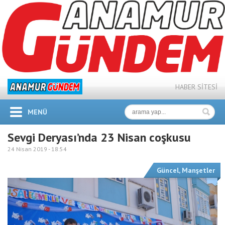
HABER SİTESİ
MENÜ
Sevgi Deryası’nda 23 Nisan coşkusu
24 Nisan 2019 -
18:54
Güncel
,
Manşetler