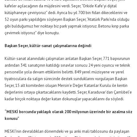
kafeler açılacağının da müjdesini verdi. Seçer, “Orkide Kafe’yi dijital
kütüphaneye çeviriyoruz” dedi. Ayrıca bu yıl 700 bin fidan dikeceklerini ve
52 oyun parkı yapıldığını söyleyen Başkan Seçer, “Atatürk Parkı’nda olduğu
gibi bulduğumuz her noktayı biz park yapmak istiyoruz. Betonu kırıp parka
çevirmek istiyoruz” diye konuştu.
Başkan Seçer, kültür-sanat çalışmalarına değindi
Kültür-sanat alanındaki çalışmaları anlatan Başkan Seçer, 771 başvurunun
ardından 341 sanatçının katıldığı sınavlar sonucu 24 yeni oyuncu ve teknik
personelle yola devam ettiklerini belirtti. 849 yerel müzisyene ve yerel
tiyatroculara da salgın sürecinde destek sunduklarını vurgulayan Başkan
Seçer, 15 alt komiteden oluşan Mersin’e Değer Katanlar Kurulu ile kentin
değerlerini ortaya çıkartacaklarını kaydetti. Seçer, Karaduvar’dan Çamlıbel’e
kadar birçok noktaya değer katan dokunuşlar yapacaklarını da söyledi.
“MESKİ borcunda yaklaşık olarak 200 milyonun üzerinde bir azalma söz
konusu”
MESKİ’nin devraldıkları dönemdeki ve şu anki mali tablosunu da paylaşan