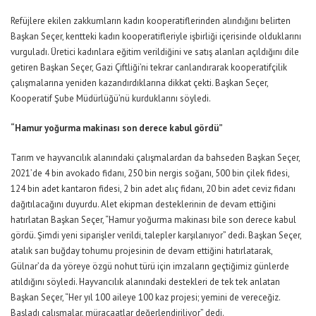
Refüjlere ekilen zakkumların kadın kooperatiflerinden alındığını belirten
Başkan Seçer, kentteki kadın kooperatifleriyle işbirliği içerisinde olduklarını
vurguladı. Üretici kadınlara eğitim verildiğini ve satış alanları açıldığını dile
getiren Başkan Seçer, Gazi Çiftliği’ni tekrar canlandırarak kooperatifçilik
çalışmalarına yeniden kazandırdıklarına dikkat çekti. Başkan Seçer,
Kooperatif Şube Müdürlüğü’nü kurduklarını söyledi.
“Hamur yoğurma makinası son derece kabul gördü”
Tarım ve hayvancılık alanındaki çalışmalardan da bahseden Başkan Seçer,
2021’de 4 bin avokado fidanı, 250 bin nergis soğanı, 500 bin çilek fidesi,
124 bin adet kantaron fidesi, 2 bin adet alıç fidanı, 20 bin adet ceviz fidanı
dağıtılacağını duyurdu. Alet ekipman desteklerinin de devam ettiğini
hatırlatan Başkan Seçer, “Hamur yoğurma makinası bile son derece kabul
gördü. Şimdi yeni siparişler verildi, talepler karşılanıyor” dedi. Başkan Seçer,
atalık sarı buğday tohumu projesinin de devam ettiğini hatırlatarak,
Gülnar’da da yöreye özgü nohut türü için imzaların geçtiğimiz günlerde
atıldığını söyledi. Hayvancılık alanındaki destekleri de tek tek anlatan
Başkan Seçer, “Her yıl 100 aileye 100 kaz projesi; yemini de vereceğiz.
Başladı çalışmalar, müracaatlar değerlendiriliyor” dedi.