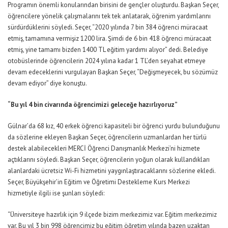
Programın önemli konularından birisini de gençler oluşturdu. Başkan Seçer,
öğrencilere yönelik çalışmalarını tek tek anlatarak, öğrenim yardımlarını
sürdürdüklerini söyledi. Seçer, “2020 yılında 7 bin 384 öğrenci müracaat
etmiş, tamamına vermişiz 1200 lira. Şimdi de 6 bin 418 öğrenci müracaat
etmiş, yine tamamı bizden 1400 TL eğitim yardımı alıyor” dedi. Belediye
otobüslerinde öğrencilerin 2024 yılına kadar 1 TL’den seyahat etmeye
devam edeceklerini vurgulayan Başkan Seçer, “Değişmeyecek, bu sözümüz
devam ediyor” diye konuştu.
“Bu yıl 4 bin civarında öğrencimizi geleceğe hazırlıyoruz”
Gülnar’da 68 kız, 40 erkek öğrenci kapasiteli bir öğrenci yurdu bulunduğunu
da sözlerine ekleyen Başkan Seçer, öğrencilerin uzmanlardan her türlü
destek alabilecekleri MERCİ Öğrenci Danışmanlık Merkezi’ni hizmete
açtıklarını söyledi. Başkan Seçer, öğrencilerin yoğun olarak kullandıkları
alanlardaki ücretsiz Wi-Fi hizmetini yaygınlaştıracaklarını sözlerine ekledi.
Seçer, Büyükşehir’in Eğitim ve Öğretimi Destekleme Kurs Merkezi
hizmetiyle ilgili ise şunları söyledi:
“Üniversiteye hazırlık için 9 ilçede bizim merkezimiz var. Eğitim merkezimiz
var. Bu yıl 3 bin 998 öğrencimiz bu eğitim öğretim yılında bazen uzaktan