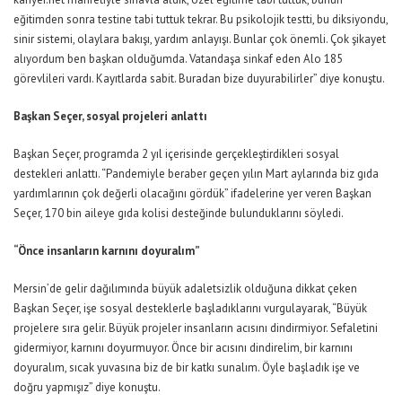
eğitimden sonra testine tabi tuttuk tekrar. Bu psikolojik testti, bu diksiyondu,
sinir sistemi, olaylara bakışı, yardım anlayışı. Bunlar çok önemli. Çok şikayet
alıyordum ben başkan olduğumda. Vatandaşa sinkaf eden Alo 185
görevlileri vardı. Kayıtlarda sabit. Buradan bize duyurabilirler” diye konuştu.
Başkan Seçer, sosyal projeleri anlattı
Başkan Seçer, programda 2 yıl içerisinde gerçekleştirdikleri sosyal
destekleri anlattı. “Pandemiyle beraber geçen yılın Mart aylarında biz gıda
yardımlarının çok değerli olacağını gördük” ifadelerine yer veren Başkan
Seçer, 170 bin aileye gıda kolisi desteğinde bulunduklarını söyledi.
“Önce insanların karnını doyuralım”
Mersin’de gelir dağılımında büyük adaletsizlik olduğuna dikkat çeken
Başkan Seçer, işe sosyal desteklerle başladıklarını vurgulayarak, “Büyük
projelere sıra gelir. Büyük projeler insanların acısını dindirmiyor. Sefaletini
gidermiyor, karnını doyurmuyor. Önce bir acısını dindirelim, bir karnını
doyuralım, sıcak yuvasına biz de bir katkı sunalım. Öyle başladık işe ve
doğru yapmışız” diye konuştu.