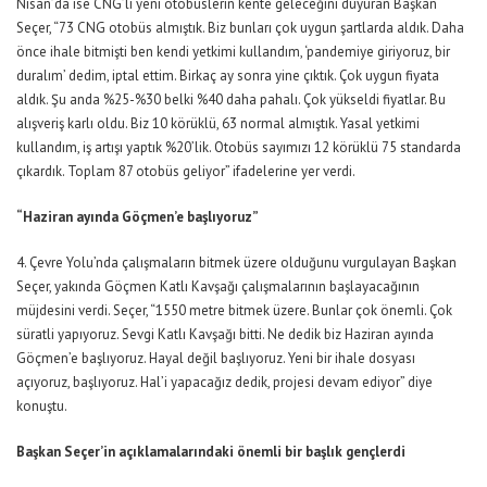
Nisan’da ise CNG’li yeni otobüslerin kente geleceğini duyuran Başkan
Seçer, “73 CNG otobüs almıştık. Biz bunları çok uygun şartlarda aldık. Daha
önce ihale bitmişti ben kendi yetkimi kullandım, ‘pandemiye giriyoruz, bir
duralım’ dedim, iptal ettim. Birkaç ay sonra yine çıktık. Çok uygun fiyata
aldık. Şu anda %25-%30 belki %40 daha pahalı. Çok yükseldi fiyatlar. Bu
alışveriş karlı oldu. Biz 10 körüklü, 63 normal almıştık. Yasal yetkimi
kullandım, iş artışı yaptık %20’lik. Otobüs sayımızı 12 körüklü 75 standarda
çıkardık. Toplam 87 otobüs geliyor” ifadelerine yer verdi.
“Haziran ayında Göçmen’e başlıyoruz”
4. Çevre Yolu’nda çalışmaların bitmek üzere olduğunu vurgulayan Başkan
Seçer, yakında Göçmen Katlı Kavşağı çalışmalarının başlayacağının
müjdesini verdi. Seçer, “1550 metre bitmek üzere. Bunlar çok önemli. Çok
süratli yapıyoruz. Sevgi Katlı Kavşağı bitti. Ne dedik biz Haziran ayında
Göçmen’e başlıyoruz. Hayal değil başlıyoruz. Yeni bir ihale dosyası
açıyoruz, başlıyoruz. Hal’i yapacağız dedik, projesi devam ediyor” diye
konuştu.
Başkan Seçer’in açıklamalarındaki önemli bir başlık gençlerdi