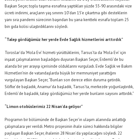
Başkan Seçer, toplu taşıma esnafına yaptıkları yüzde 55-90 arasındaki vize
ücreti indirimi, araçların yaş sınırını 10’dan 15’e çıkartma gibi desteklerin
yanı sıra pandemi sürecinin başından bu yana kentteki esnafa toplam 25
bin gıda kolisi ulaştırdıklarını söyledi.
“Talep gördüğümüz her yerde Evde Sağlık hizmetlerini arttırdık”
Toroslar’da ‘Mola Evi’ hizmeti yürüttüklerini, Tarsus’ta da ‘Mola Evi’ için
inşaat çalışmalarının başladığını duyuran Başkan Seçer, Erdemli’de bu
alanda bir yer arayışı içerisinde olduklarını vurguladı. Evde Sağlık ve Bakım
Hizmetleri’nin de vatandaşlarda büyük bir memnuniyet yarattığını
vurgulayan Başkan Seçer, “Bunları son derece etkin duruma getirdik.
Silifke’de başladık, Anamur’da başladık, Tarsus’ta, merkezde yoğunlaştırdık,
Erdemli’de başladık, talep gördüğümüz her yerde bunların sayısını arttırdık.”
“Limon otobüslerimiz 22 Nisan’da geliyor”
Programın bir bölümünde de Başkan Seçer’in ulaşım alanında anlattığı
çalışmalara yer verildi. Metro projesinin ihale süreci hakkında bilgiler
paylaşan Başkan Seçer, ihalenin 28 Nisan’da yapılacağını söyledi. 22