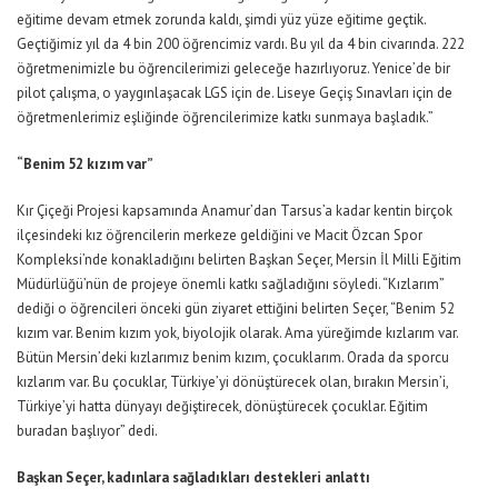
eğitime devam etmek zorunda kaldı, şimdi yüz yüze eğitime geçtik.
Geçtiğimiz yıl da 4 bin 200 öğrencimiz vardı. Bu yıl da 4 bin civarında. 222
öğretmenimizle bu öğrencilerimizi geleceğe hazırlıyoruz. Yenice’de bir
pilot çalışma, o yaygınlaşacak LGS için de. Liseye Geçiş Sınavları için de
öğretmenlerimiz eşliğinde öğrencilerimize katkı sunmaya başladık.”
“Benim 52 kızım var”
Kır Çiçeği Projesi kapsamında Anamur’dan Tarsus’a kadar kentin birçok
ilçesindeki kız öğrencilerin merkeze geldiğini ve Macit Özcan Spor
Kompleksi’nde konakladığını belirten Başkan Seçer, Mersin İl Milli Eğitim
Müdürlüğü’nün de projeye önemli katkı sağladığını söyledi. “Kızlarım”
dediği o öğrencileri önceki gün ziyaret ettiğini belirten Seçer, “Benim 52
kızım var. Benim kızım yok, biyolojik olarak. Ama yüreğimde kızlarım var.
Bütün Mersin’deki kızlarımız benim kızım, çocuklarım. Orada da sporcu
kızlarım var. Bu çocuklar, Türkiye’yi dönüştürecek olan, bırakın Mersin’i,
Türkiye’yi hatta dünyayı değiştirecek, dönüştürecek çocuklar. Eğitim
buradan başlıyor” dedi.
Başkan Seçer, kadınlara sağladıkları destekleri anlattı