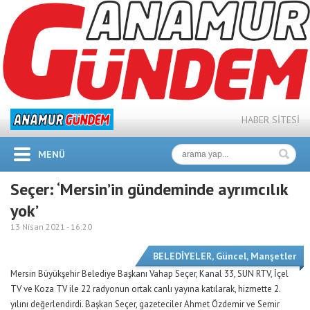
HABER SİTESİ
MENÜ
Seçer: ‘Mersin’in gündeminde ayrımcılık
yok’
13 Nisan 2021 -
16:20
BELEDİYELER
,
Güncel
,
Manşetler
Mersin Büyükşehir Belediye Başkanı Vahap Seçer, Kanal 33, SUN RTV, İçel
TV ve Koza TV ile 22 radyonun ortak canlı yayına katılarak, hizmette 2.
yılını değerlendirdi. Başkan Seçer, gazeteciler Ahmet Özdemir ve Semir