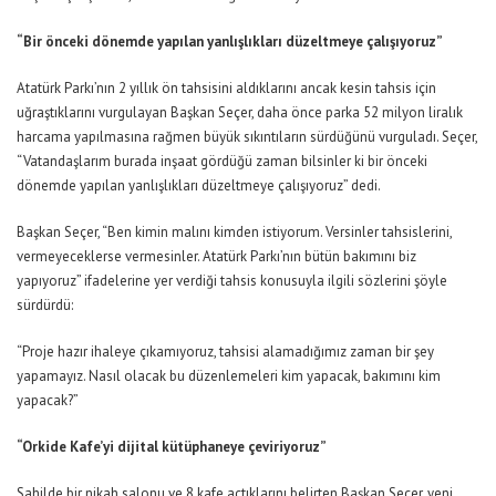
“Bir önceki dönemde yapılan yanlışlıkları düzeltmeye çalışıyoruz”
Atatürk Parkı’nın 2 yıllık ön tahsisini aldıklarını ancak kesin tahsis için
uğraştıklarını vurgulayan Başkan Seçer, daha önce parka 52 milyon liralık
harcama yapılmasına rağmen büyük sıkıntıların sürdüğünü vurguladı. Seçer,
“Vatandaşlarım burada inşaat gördüğü zaman bilsinler ki bir önceki
dönemde yapılan yanlışlıkları düzeltmeye çalışıyoruz” dedi.
Başkan Seçer, “Ben kimin malını kimden istiyorum. Versinler tahsislerini,
vermeyeceklerse vermesinler. Atatürk Parkı’nın bütün bakımını biz
yapıyoruz” ifadelerine yer verdiği tahsis konusuyla ilgili sözlerini şöyle
sürdürdü:
“Proje hazır ihaleye çıkamıyoruz, tahsisi alamadığımız zaman bir şey
yapamayız. Nasıl olacak bu düzenlemeleri kim yapacak, bakımını kim
yapacak?”
“Orkide Kafe’yi dijital kütüphaneye çeviriyoruz”
Sahilde bir nikah salonu ve 8 kafe açtıklarını belirten Başkan Seçer, yeni