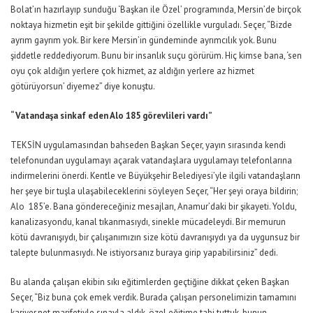
Bolat’ın hazırlayıp sunduğu ‘Başkan ile Özel’ programında, Mersin’de birçok
noktaya hizmetin eşit bir şekilde gittiğini özellikle vurguladı. Seçer, “Bizde
ayrım gayrım yok. Bir kere Mersin’in gündeminde ayrımcılık yok. Bunu
şiddetle reddediyorum. Bunu bir insanlık suçu görürüm. Hiç kimse bana, ‘sen
oyu çok aldığın yerlere çok hizmet, az aldığın yerlere az hizmet
götürüyorsun’ diyemez” diye konuştu.
“Vatandaşa sinkaf eden Alo 185 görevlileri vardı”
TEKSİN uygulamasından bahseden Başkan Seçer, yayın sırasında kendi
telefonundan uygulamayı açarak vatandaşlara uygulamayı telefonlarına
indirmelerini önerdi. Kentle ve Büyükşehir Belediyesi’yle ilgili vatandaşların
her şeye bir tuşla ulaşabileceklerini söyleyen Seçer, “Her şeyi oraya bildirin;
Alo 185’e. Bana göndereceğiniz mesajları, Anamur’daki bir şikayeti. Yoldu,
kanalizasyondu, kanal tıkanmasıydı, sinekle mücadeleydi. Bir memurun
kötü davranışıydı, bir çalışanımızın size kötü davranışıydı ya da uygunsuz bir
talepte bulunmasıydı. Ne istiyorsanız buraya girip yapabilirsiniz” dedi.
Bu alanda çalışan ekibin sıkı eğitimlerden geçtiğine dikkat çeken Başkan
Seçer, “Biz buna çok emek verdik. Burada çalışan personelimizin tamamını
kariyer.net marifetiyle sınavla aldık, özel eğitime tabi tuttuk, bunun