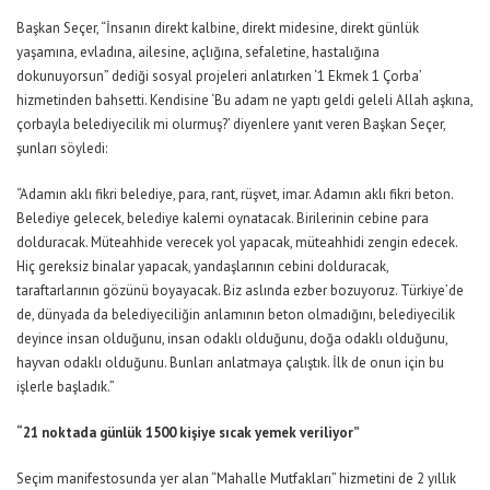
Başkan Seçer, “İnsanın direkt kalbine, direkt midesine, direkt günlük
yaşamına, evladına, ailesine, açlığına, sefaletine, hastalığına
dokunuyorsun” dediği sosyal projeleri anlatırken ‘1 Ekmek 1 Çorba’
hizmetinden bahsetti. Kendisine ‘Bu adam ne yaptı geldi geleli Allah aşkına,
çorbayla belediyecilik mi olurmuş?’ diyenlere yanıt veren Başkan Seçer,
şunları söyledi:
“Adamın aklı fikri belediye, para, rant, rüşvet, imar. Adamın aklı fikri beton.
Belediye gelecek, belediye kalemi oynatacak. Birilerinin cebine para
dolduracak. Müteahhide verecek yol yapacak, müteahhidi zengin edecek.
Hiç gereksiz binalar yapacak, yandaşlarının cebini dolduracak,
taraftarlarının gözünü boyayacak. Biz aslında ezber bozuyoruz. Türkiye’de
de, dünyada da belediyeciliğin anlamının beton olmadığını, belediyecilik
deyince insan olduğunu, insan odaklı olduğunu, doğa odaklı olduğunu,
hayvan odaklı olduğunu. Bunları anlatmaya çalıştık. İlk de onun için bu
işlerle başladık.”
“21 noktada günlük 1500 kişiye sıcak yemek veriliyor”
Seçim manifestosunda yer alan “Mahalle Mutfakları” hizmetini de 2 yıllık