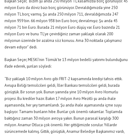
Başkan Seçer, “Bizim şu anda 250 milyon TL kasamızda borç görünüyor. 45
milyon Euro da döviz bazı borç görünüyor. Devraldığımızda yine 250
milyon TL borç varmış. Şu anda 250 milyon 711, devraldığımızda 247
milyon 959 bin. 66 milyon 938 bin Euro borç devralmışız. Şu anda 45
milyon 71 bin Euro. Burada 21 milyon Euro düşüş var. Euro bazında 21
milyon Euro ve bunu TL’ye çevirdiğiniz zaman yaklaşık olarak 200
milyonun üzerinde bir azalma söz konusu. Ama 30 noktada çalışmanız
devam ediyor” dedi.
Başkan Seçer, MESKİ’nin Tömük’te 13 milyon bedelli yatırımı bulunduğunu
ifade ederek, şunları söyledi:
“Biz yaklaşık 10 milyon Avro gibi FRIT-2 kapsamında krediyi tahsis ettik.
Avrupa Birliği temsilcileri geldi, İller Bankası temsilcileri geldi, burada
görüştük. Bir sorun yok. Bunun yanında yine 10 milyon Avro Homurlu
projesi. Bu krediler hazır. Bakın 17 milyon Avro Mezitli şu anda ihale
aşamasında, her şey tamamlandı. Şu anda ihale aşamasında içme suyu
başlıyor. Tamamı bunların hibe. Bunlar çok önemli rakamlar. Toplamda
baktığınız zaman 30 milyon avroya yakın. Bunun parasal karşılığı 300
milyon. Anamur Otluca çok önemli. Her gittiğimizde sorulur. Yıllardır
sürüncemede kalmış. Gittik, görüştük, Anamur Belediye Başkanımız vardı,