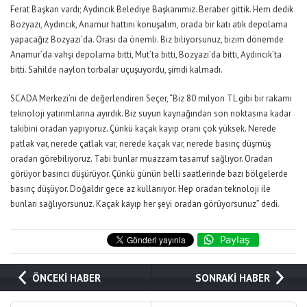
Ferat Başkan vardı; Aydıncık Belediye Başkanımız. Beraber gittik. Hem dedik
Bozyazı, Aydıncık, Anamur hattını konuşalım, orada bir katı atık depolama
yapacağız Bozyazı’da. Orası da önemli. Biz biliyorsunuz, bizim dönemde
Anamur’da vahşi depolama bitti, Mut’ta bitti, Bozyazı’da bitti, Aydıncık’ta
bitti. Sahilde naylon torbalar uçuşuyordu, şimdi kalmadı.
SCADA Merkezi’ni de değerlendiren Seçer, “Biz 80 milyon TL gibi bir rakamı
teknoloji yatırımlarına ayırdık. Biz suyun kaynağından son noktasına kadar
takibini oradan yapıyoruz. Çünkü kaçak kayıp oranı çok yüksek. Nerede
patlak var, nerede çatlak var, nerede kaçak var, nerede basınç düşmüş
oradan görebiliyoruz. Tabi bunlar muazzam tasarruf sağlıyor. Oradan
görüyor basıncı düşürüyor. Çünkü günün belli saatlerinde bazı bölgelerde
basınç düşüyor. Doğaldır gece az kullanıyor. Hep oradan teknoloji ile
bunları sağlıyorsunuz. Kaçak kayıp her şeyi oradan görüyorsunuz” dedi.
ÖNCEKİ HABER
SONRAKİ HABER