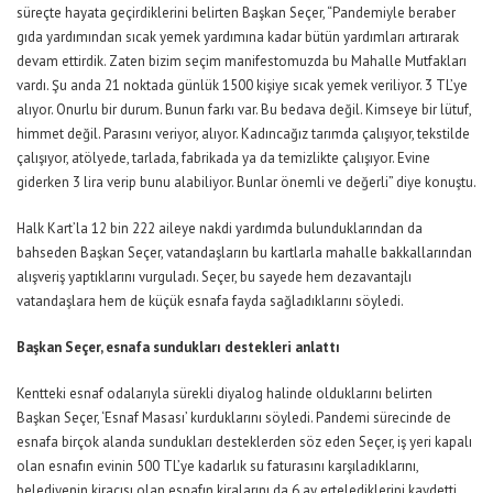
süreçte hayata geçirdiklerini belirten Başkan Seçer, “Pandemiyle beraber
gıda yardımından sıcak yemek yardımına kadar bütün yardımları artırarak
devam ettirdik. Zaten bizim seçim manifestomuzda bu Mahalle Mutfakları
vardı. Şu anda 21 noktada günlük 1500 kişiye sıcak yemek veriliyor. 3 TL’ye
alıyor. Onurlu bir durum. Bunun farkı var. Bu bedava değil. Kimseye bir lütuf,
himmet değil. Parasını veriyor, alıyor. Kadıncağız tarımda çalışıyor, tekstilde
çalışıyor, atölyede, tarlada, fabrikada ya da temizlikte çalışıyor. Evine
giderken 3 lira verip bunu alabiliyor. Bunlar önemli ve değerli” diye konuştu.
Halk Kart’la 12 bin 222 aileye nakdi yardımda bulunduklarından da
bahseden Başkan Seçer, vatandaşların bu kartlarla mahalle bakkallarından
alışveriş yaptıklarını vurguladı. Seçer, bu sayede hem dezavantajlı
vatandaşlara hem de küçük esnafa fayda sağladıklarını söyledi.
Başkan Seçer, esnafa sundukları destekleri anlattı
Kentteki esnaf odalarıyla sürekli diyalog halinde olduklarını belirten
Başkan Seçer, ‘Esnaf Masası’ kurduklarını söyledi. Pandemi sürecinde de
esnafa birçok alanda sundukları desteklerden söz eden Seçer, iş yeri kapalı
olan esnafın evinin 500 TL’ye kadarlık su faturasını karşıladıklarını,
belediyenin kiracısı olan esnafın kiralarını da 6 ay ertelediklerini kaydetti.