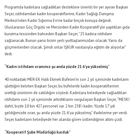
Programda kadınlara sağladıkları desteklere önemli bir yer ayıran Başkan
Seçer, istihdamdan kadın kooperatiflerine, Kadın Sağlığı Danışma
Merkezi’nden Kadın Sığınma Evi’ne kadar birçok konuya değindi.
Uluslararası Göç Örgütü ve Mersinden Kadın Kooperatifi’yle yaptıkları gıda
kurutma tesisinden bahseden Başkan Seçer, “25 kadına istihdam
sağlanacak. Bunun yarısı bizim yerli yurttaşlarımızdan olacak. Yarısı da
göçmenlerden olacak. Şimdi onlar İŞKUR vasıtasıyla eğitim de alıyorlar”
dedi.
“Kadın istihdam oranımız şu anda yüzde 21.6’ya yükselmiş”
40 noktadaki MER-EK Halk Ekmek Büfeleri’ni son 2 yıl içerisinde kadınların
işlettiğini belirten Başkan Seçer, bu büfelerde kadın kooperatiflerinin
ürettiği ürünlerin de satıldığını söyledi. Kadınlara belediyede sağladıkları
istihdamı son 2 yıl içerisinde artırdıklarını vurgulayan Başkan Seçer, “MESKİ
dahil, bizde 10 bin 427 personel var. 2 bin 258’i kadın. Yüzde 17’ydi
geldiğimizde oran, şu anda yüzde 21.6’ya yükselmiş” ifadelerine yer verdi.
Seçer, kadınların belediyede her alanda görev üstlendiğinin altını çizdi.
“Kooperatif Şube Müdürlüğü kurduk”