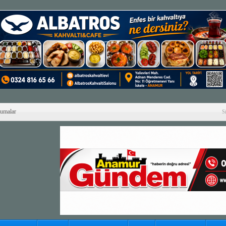
Cumalar
S