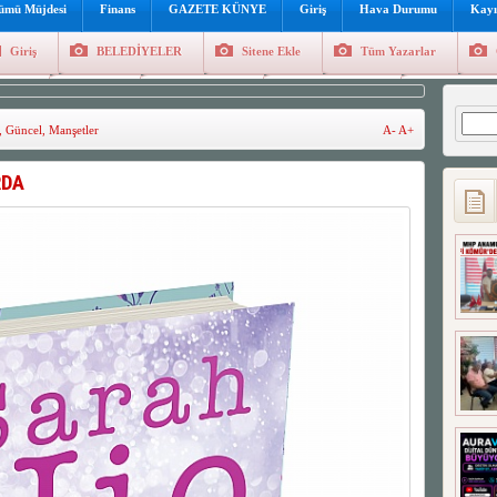
lümü Müjdesi
Finans
GAZETE KÜNYE
Giriş
Hava Durumu
Kayı
Giriş
BELEDİYELER
Sitene Ekle
Tüm Yazarlar
üncel
Genel
Foto Galeri
Hava Durumu
Sitene Ekl
Arama
,
Güncel
,
Manşetler
A-
A+
RDA