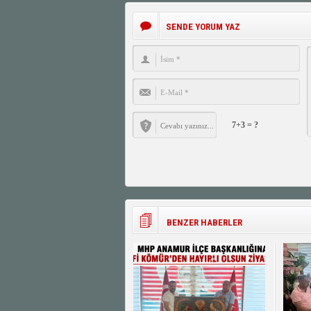
SENDE YORUM YAZ
7+3 = ?
BENZER HABERLER