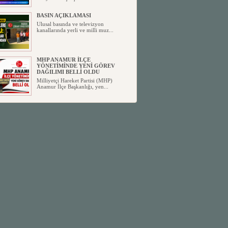
BASIN AÇIKLAMASI
Ulusal basında ve televizyon
kanallarında yerli ve milli muz...
MHP ANAMUR İLÇE
YÖNETİMİNDE YENİ GÖREV
DAĞILIMI BELLİ OLDU
Milliyetçi Hareket Partisi (MHP)
Anamur İlçe Başkanlığı, yen...
SİYASETİN TAŞLARI YENİDEN
DİZİLİYOR
Anamur'dan yükselen siyasi değişim,
Türkiye'deki yeni dönemi...
ANKA-DER 33 (Anamur Kalkınma
Kültür Turizm Tarım ve Dayanışma
Derneği) DUYURU ;
Anamur Kalkınma Kültür Turizm
Tarım ve Dayanışma Derneği (ANKA-
D...
Anamur Belediye Başkanı Durmuş
Deniz, CHP’den İstifa Etti:
Anamur Belediye Başkanı Durmuş
Deniz, CHP’den İstifa Etti: “Bu, ...