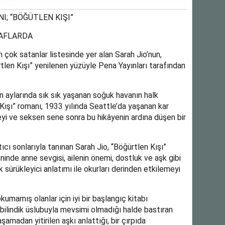
; “BÖĞÜTLEN KIŞI”
RAFLARDA
 çok satanlar listesinde yer alan Sarah Jio’nun,
tlen Kışı” yenilenen yüzüyle Pena Yayınları tarafından
n aylarında sık sık yaşanan soğuk havanın halk
 Kışı” romanı, 1933 yılında Seattle’da yaşanan kar
eyi ve seksen sene sonra bu hikâyenin ardına düşen bir
rtıcı sonlarıyla tanınan Sarah Jio, “Böğürtlen Kışı”
nde anne sevgisi, ailenin önemi, dostluk ve aşk gibi
ek sürükleyici anlatımı ile okurları derinden etkilemeyi
kumamış olanlar için iyi bir başlangıç kitabı
 bilindik üslubuyla mevsimi olmadığı halde bastıran
amadan yitirilen aşkı anlattığı, bir çırpıda