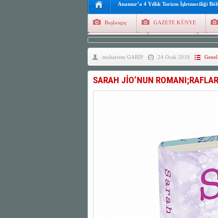
Anamur’a 4 Yıllık Turizm İşletmeciliği Bö
Başlangıç
GAZETE KÜNYE
Tüm Yazarlar
Manşetler
G
muharrem GARİP
24 Ocak 2018
Genel
Finans
Kayıt Ol
SARAH JİO’NUN ROMANI;RAFLA