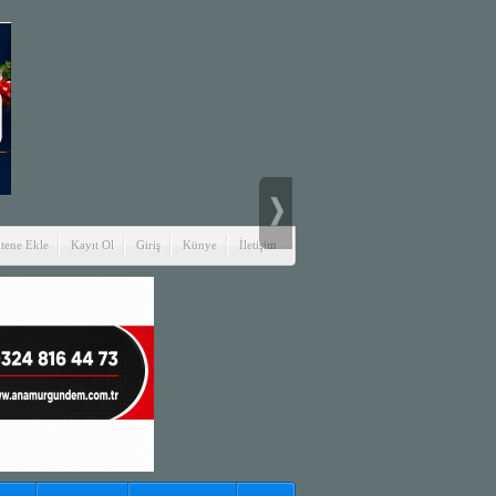
itene Ekle
Kayıt Ol
Giriş
Künye
İletişim