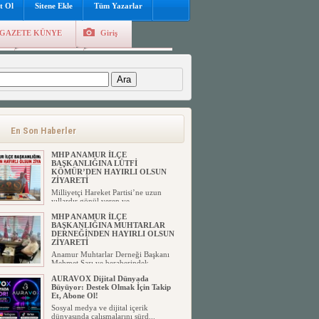
t Ol
Sitene Ekle
Tüm Yazarlar
GAZETE KÜNYE
Giriş
e
Kayıt Ol
Hava Durumu
:
En Son Haberler
MHP ANAMUR İLÇE
BAŞKANLIĞINA LÜTFİ
KÖMÜR’DEN HAYIRLI OLSUN
ZİYARETİ
Milliyetçi Hareket Partisi’ne uzun
yıllardır gönül veren ve ...
MHP ANAMUR İLÇE
BAŞKANLIĞINA MUHTARLAR
DERNEĞİNDEN HAYIRLI OLSUN
ZİYARETİ
Anamur Muhtarlar Derneği Başkanı
Mehmet Sarı ve beraberindek...
AURAVOX Dijital Dünyada
Büyüyor: Destek Olmak İçin Takip
Et, Abone Ol!
Sosyal medya ve dijital içerik
dünyasında çalışmalarını sürd...