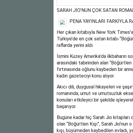
SARAH JİO’NUN ÇOK SATAN ROMANI
PENA YAYINLARI FARKIYLA 
Her çıkan kitabıyla New York Times’ın
Türkiye’de en çok satan kitabı “Böğür
raflarda yerini aldı.
İsmini Kuzey Amerika’da ilkbaharın so
arasındaki tabirinden alan “Böğürtlen
fırtınasında oğlunu kaybeden bir ann
kadın gazeteciyi konu alıyor.
Akıcı dili, duygusal hikayeleri ve şaşı
romanında; umut ve umutsuzluk ekseni
konuları etkileyici bir şekilde işleyer
başarıyor.
Bugüne kadar hiç Sarah Jio kitapları o
olan “Böğürtlen Kışı”, Sarah Jio’nun o
kışı, büyümeden kaybedilen evladı, yaş