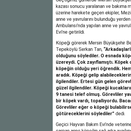
kazası sonucu yaralanan ve bakıma m
üzerine harekete geçen ekipler, Mezit
anne ve yavrularını bulunduğu yerden 
Ambulansı’nda yapılan anne ve yavrul
Evi’ne getirildi.
Köpeği görerek Mersin Büyükşehir Bel
Tepeköylü Serkan Tan,
“Arkadaşlarl
olduğunu söylediler. O esnada köp
üzereydi. Çok zayıflamıştı. Köpek 
köpeğin olduğu yeri öğrendik. Hem
aradık. Köpeği gelip alabilecekleri
ilgilendiler. Ertesi gün gelen göre
güzel ilgilendiler. Köpeği kucaklar
9 tanesi telef olmuş. Görevliler yav
bir köpek vardı, topallıyordu. Baca
Görevliler eğer o köpeği bulabilirs
götüreceklerini söylediler”
dedi.
Geçici Hayvan Bakım Evi’nde veterin
çarpan anne köpeğin sağ arka ayağında