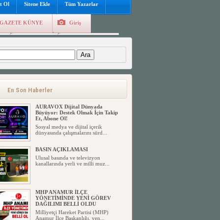
t Ol
Sitene Ekle
Tüm Yazarlar
MHP ANAMUR İLÇE
GAZETE KÜNYE
Giriş
BAŞKANLIĞINA LÜTFİ
KÖMÜR’DEN HAYIRLI OLSUN
ZİYARETİ
e
Kayıt Ol
Hava Durumu
Milliyetçi Hareket Partisi’ne uzun
:
yıllardır gönül veren ve ...
MHP ANAMUR İLÇE
BAŞKANLIĞINA MUHTARLAR
DERNEĞİNDEN HAYIRLI OLSUN
ZİYARETİ
En Son Haberler
Anamur Muhtarlar Derneği Başkanı
Mehmet Sarı ve beraberindek...
AURAVOX Dijital Dünyada
Büyüyor: Destek Olmak İçin Takip
Et, Abone Ol!
Sosyal medya ve dijital içerik
dünyasında çalışmalarını sürd...
BASIN AÇIKLAMASI
Ulusal basında ve televizyon
kanallarında yerli ve milli muz...
MHP ANAMUR İLÇE
YÖNETİMİNDE YENİ GÖREV
DAĞILIMI BELLİ OLDU
Milliyetçi Hareket Partisi (MHP)
Anamur İlçe Başkanlığı, yen...