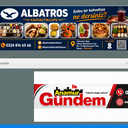
Cumalar
S