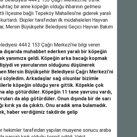
uhtaç bir anne köpeğin olduğu ihbarının gelmesi
li İlçesine bağlı Tepeköy Mahallesi’ne giderek yaralı
kurtardı. Ekipler tarafından ilk müdahaleleri Hayvan
ar, Mersin Büyükşehir Belediyesi Geçici Hayvan Bakım
ediyesi 444 2 153 Çağrı Merkezi’ne bilgi veren
a dışarıda muhabbet ederken yaralı bir köpeğin
ek yanımıza geldi. Köpeğin arka bacağı kopmak
dişiydi ve yavrularının olduğunu düşünerek
en Mersin Büyükşehir Belediyesi Çağrı Merkezi’ni
ni söyledim. Arkadaşlar sağ olsunlar bizimle
vlilerle köpeğin olduğu yere gittik. Köpekle çok
ına alıp götürdüler. Köpeğin 11 tane yavrusu vardı,
ruları da alıp götürdüler. Onun dışında bir de sarı
ğı kırık ya da çıkıktı. Onu aradık ama bulamadık.
ek, haber verdiğimiz takdirde gelip
er hekimler tarafından yapılan muayene sonucu araba
 parçalı kırık olduğu tespit edildi. Vakit