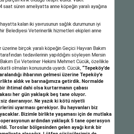
 saat süren ameliyatta anne köpeğin yaralı ayağına
yatta kalan iki yavrusunun sağlık durumunun iyi
 Belediyesi Veterinerlik hizmetleri ekipleri anne
r üzerine birçok yaralı köpeğin Geçici Hayvan Bakım
i tarafından tedavilerinin yapıldığını söyleyen Mersin
 Bakım Evi Veteriner Hekimi Mehmet Cücük, özellikle
ikkatli olmaları konusunda uyardı. Cücük,
“Tepeköy’de
aralandığı ihbarının gelmesi üzerine Tepeköy’e
irlikte aldık ve barınağımıza getirdik. Normalde
bir ihtimal dahi olsa kurtarmanın çabası
vakası her gün yaklaşık beş tane oluyor.
iz davranıyor. Ne yazık ki kötü niyetli
irlerini uyarması gerekiyor. Bu hayvanları biz
yacaklar. Bizimle birlikte yaşaması için de mutlaka
Bu operasyonun ardından yaklaşık 5 tane operasyon
eldi. Toroslar bölgesinden gelen ayağı kırık bir
ameliyata alacağız. Lütfen sürücülerimiz de