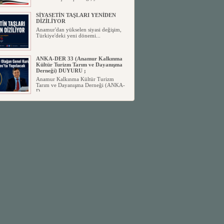
SİYASETİN TAŞLARI YENİDEN
DİZİLİYOR
Anamur'dan yükselen siyasi değişim,
Türkiye'deki yeni dönemi...
ANKA-DER 33 (Anamur Kalkınma
Kültür Turizm Tarım ve Dayanışma
Derneği) DUYURU ;
Anamur Kalkınma Kültür Turizm
Tarım ve Dayanışma Derneği (ANKA-
D...
Anamur Belediye Başkanı Durmuş
Deniz, CHP’den İstifa Etti:
Anamur Belediye Başkanı Durmuş
Deniz, CHP’den İstifa Etti: “Bu, ...
İŞ İNSANI ABDULNASIR
AYDIN’DAN KIZI BÜŞRA’YA
UNUTULMAZ DÜĞÜN
Anamur Yılın Düğününde Buluştu
Yoğun Katılım, Kusursuz ...
Emekli Öğretmen Nihal Okur
Hayatını Kaybetti
Anamur'un sevilen isimlerinden, uzun
yıllar eğitim camiasına hiz...