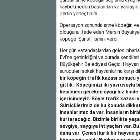
kaybetmeden başlanılan ve yaklaşık 4
platin yerleştirildi.
Operasyon sonunda anne köpeğin ve ha
olduğunu ifade eden Mersin Büyükşehir
köpeğe ‘Şanslı’ ismini verdi.
Her gün vatandaşlardan gelen ihbarla
Evi’ne getirildiğini ve burada kendiler
Büyükşehir Belediyesi Geçici Hayvan
sürücüleri sokak hayvanlarına karşı d
bir köpeğin trafik kazası sonucu y
gittik. Köpeğimizi iki yavrusuyla b
kesilmesi gereken ayağı biz binde 
içerisindeyiz. Böyle trafik kazası 
Sürücülerimiz de bu konuda dikkats
insanlarımız da var. İnsanların birb
kurtaracağız. Bizimle birlikte yaşa
sevgiye, saygıya ihtiyaçları var. 
daha var. Çenesi kırık bir hayvan g
köpeğimiz geldi. Bunları peş peşe 