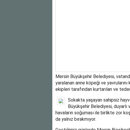
Mersin Büyükşehir Belediyesi, vatanda
yaralanan anne köpeği ve yavrularını k
ekipleri tarafından kurtarılan ve tedav
Sokakta yaşayan sahipsiz hayvan
Büyükşehir Belediyesi, duyarlı 
havaların soğuması ile birlikte zor k
da yalnız bırakmıyor.
Geçtiğimiz günlerde Mersin Büyükşehi