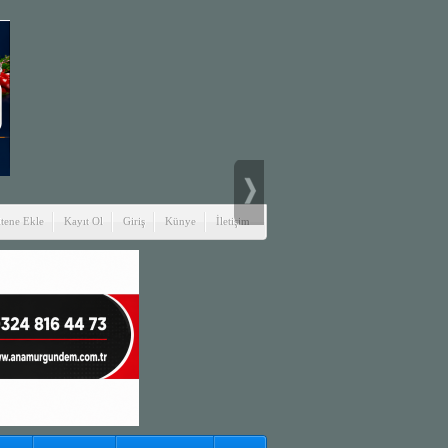
itene Ekle
Kayıt Ol
Giriş
Künye
İletişim