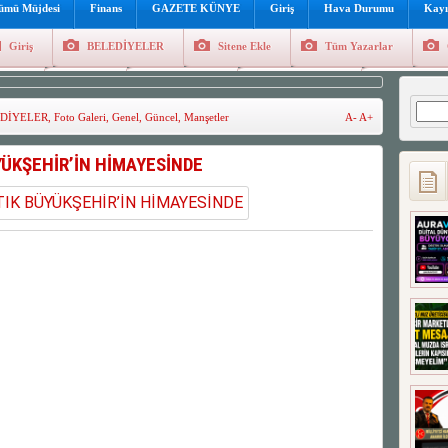
lümü Müjdesi
Finans
GAZETE KÜNYE
Giriş
Hava Durumu
Kayı
Giriş
BELEDİYELER
Sitene Ekle
Tüm Yazarlar
üncel
Genel
Foto Galeri
Hava Durumu
Sitene Ekl
Arama
DİYELER
,
Foto Galeri
,
Genel
,
Güncel
,
Manşetler
A-
A+
YÜKŞEHİR’İN HİMAYESİNDE