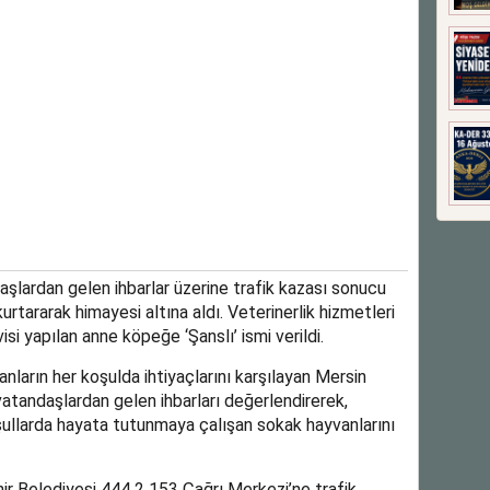
şlardan gelen ihbarlar üzerine trafik kazası sonucu
urtararak himayesi altına aldı. Veterinerlik hizmetleri
isi yapılan anne köpeğe ‘Şanslı’ ismi verildi.
ların her koşulda ihtiyaçlarını karşılayan Mersin
vatandaşlardan gelen ihbarları değerlendirerek,
oşullarda hayata tutunmaya çalışan sokak hayvanlarını
r Belediyesi 444 2 153 Çağrı Merkezi’ne trafik