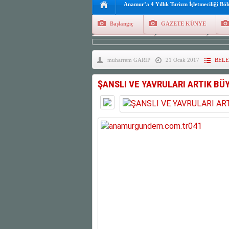
Anamur’a 4 Yıllık Turizm İşletmeciliği Bö
Başlangıç
GAZETE KÜNYE
Tüm Yazarlar
Manşetler
G
muharrem GARİP
21 Ocak 2017
BELE
Finans
Kayıt Ol
ŞANSLI VE YAVRULARI ARTIK BÜ