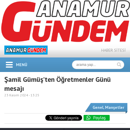
HABER SİTESİ
MENÜ
Şamil Gümüş’ten Öğretmenler Günü
mesajı
23 Kasım 2024 -
13:25
Genel
,
Manşetler