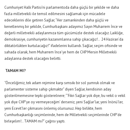
Cumhuriyet Halk Partisi’ni parlamentoda daha güçlü bir şekilde ve daha
fazla milletvekili ile temsil edilmesini sağlamak için mücadele
edeceklerini dile getiren Sağlar, “Her zamankinden daha güçlü ve
kenetlenmiş bir şekilde, Cumhurbaşkanı adayımız Sayın Muharrem İnce ve
değerli milletvekili adaylarımıza tüm gücümüzle destek olacağız. Laikliğe,
demokrasiye, cumhuriyetin kazanımlarına sahip çıkacağız!.. 24 Haziran’da
diktatörlükten kurtulacağız!” ifadelerini kullandı. Sağlar, seçim ofisinde ve
sahada olarak, hem Muharrem İnce’ye hem de CHP Mersin Milletvekili
adaylarına destek olacağını belirtti.
TAMAM MI?
“Önceliğimiz, tek adam rejimine karşı sımsıkı bir sol yumruk olmak ve
parlamenter sisteme sahip çıkmaktır” diyen Sağlar, kendisinin aday
gösterilmemesine tepki gösterelnere; “‘Fikri Sağlar yok diye, bu vekil o vekil
yok diye CHP’ye oy vermeyeceğim’ derseniz, yeni Sağlar’lar, yeni İnönü’ler,
yeni Ecevit’ler çıkmasını önlemiş olursunuz. Hep birlikte, hem
Cumhurbaşkanlığı seçimlerinde, hem de Milletvekili seçimlerinde CHP’de
birleşelim!.. TAMAM mı?” çağrısı yaptı.