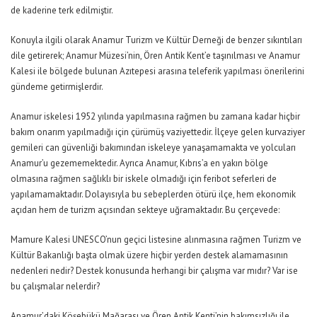
de kaderine terk edilmiştir.
Konuyla ilgili olarak Anamur Turizm ve Kültür Derneği de benzer sıkıntıları
dile getirerek; Anamur Müzesi’nin, Ören Antik Kent’e taşınılması ve Anamur
Kalesi ile bölgede bulunan Azıtepesi arasına teleferik yapılması önerilerini
gündeme getirmişlerdir.
Anamur iskelesi 1952 yılında yapılmasına rağmen bu zamana kadar hiçbir
bakım onarım yapılmadığı için çürümüş vaziyettedir. İlçeye gelen kurvaziyer
gemileri can güvenliği bakımından iskeleye yanaşamamakta ve yolcuları
Anamur’u gezememektedir. Ayrıca Anamur, Kıbrıs’a en yakın bölge
olmasına rağmen sağlıklı bir iskele olmadığı için feribot seferleri de
yapılamamaktadır. Dolayısıyla bu sebeplerden ötürü ilçe, hem ekonomik
açıdan hem de turizm açısından sekteye uğramaktadır. Bu çerçevede:
Mamure Kalesi UNESCO’nun geçici listesine alınmasına rağmen Turizm ve
Kültür Bakanlığı başta olmak üzere hiçbir yerden destek alamamasının
nedenleri nedir? Destek konusunda herhangi bir çalışma var mıdır? Var ise
bu çalışmalar nelerdir?
Anamur’daki Köşebükü Mağarası ve Ören Antik Kenti’nin bakımsızlığı ile