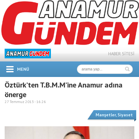
HABER SİTESİ
MENÜ
Öztürk’ten T.B.M.M’ine Anamur adına
önerge
27 Temmuz 2013 -
16:26
Manşetler
,
Siyaset