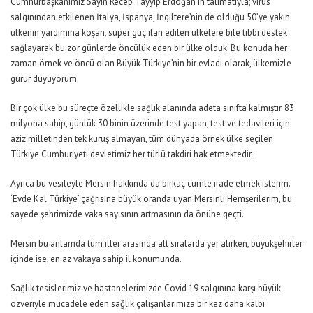
Cumhurbaşkanımız Sayın Recep Tayyip Erdoğan’ın talimatıyla; virüs
salgınından etkilenen İtalya, İspanya, İngiltere’nin de olduğu 50’ye yakın
ülkenin yardımına koşan, süper güç ilan edilen ülkelere bile tıbbi destek
sağlayarak bu zor günlerde öncülük eden bir ülke olduk. Bu konuda her
zaman örnek ve öncü olan Büyük Türkiye’nin bir evladı olarak, ülkemizle
gurur duyuyorum.
Bir çok ülke bu süreçte özellikle sağlık alanında adeta sınıfta kalmıştır. 83
milyona sahip, günlük 30 binin üzerinde test yapan, test ve tedavileri için
aziz milletinden tek kuruş almayan, tüm dünyada örnek ülke seçilen
Türkiye Cumhuriyeti devletimiz her türlü takdiri hak etmektedir.
Ayrıca bu vesileyle Mersin hakkında da birkaç cümle ifade etmek isterim.
‘Evde Kal Türkiye’ çağrısına büyük oranda uyan Mersinli Hemşerilerim, bu
sayede şehrimizde vaka sayısının artmasının da önüne geçti.
Mersin bu anlamda tüm iller arasında alt sıralarda yer alırken, büyükşehirler
içinde ise, en az vakaya sahip il konumunda.
Sağlık tesislerimiz ve hastanelerimizde Covid 19 salgınına karşı büyük
özveriyle mücadele eden sağlık çalışanlarımıza bir kez daha kalbi