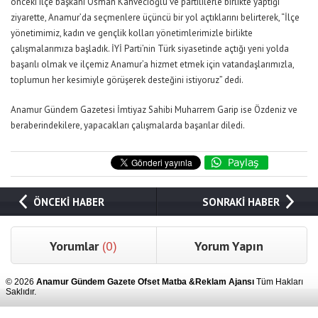
önceki ilçe başkanı Osman Kahvecioğlu ve partililerle birlikte yaptığı
ziyarette, Anamur’da seçmenlere üçüncü bir yol açtıklarını belirterek, “İlçe
yönetimimiz, kadın ve gençlik kolları yönetimlerimizle birlikte
çalışmalarımıza başladık. İYİ Parti’nin Türk siyasetinde açtığı yeni yolda
başarılı olmak ve ilçemiz Anamur’a hizmet etmek için vatandaşlarımızla,
toplumun her kesimiyle görüşerek desteğini istiyoruz” dedi.
Anamur Gündem Gazetesi İmtiyaz Sahibi Muharrem Garip ise Özdeniz ve
beraberindekilere, yapacakları çalışmalarda başarılar diledi.
ÖNCEKİ HABER
SONRAKİ HABER
Yorumlar
(0)
Yorum Yapın
© 2026
Anamur Gündem Gazete Ofset Matba &Reklam Ajansı
Tüm Hakları
Saklıdır.