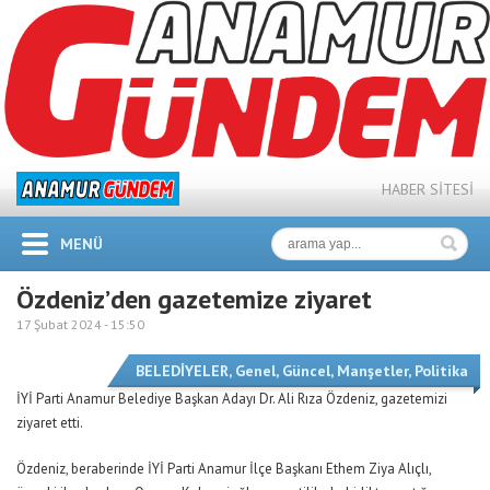
HABER SİTESİ
MENÜ
Özdeniz’den gazetemize ziyaret
17 Şubat 2024 -
15:50
BELEDİYELER
,
Genel
,
Güncel
,
Manşetler
,
Politika
İYİ Parti Anamur Belediye Başkan Adayı Dr. Ali Rıza Özdeniz, gazetemizi
ziyaret etti.
Özdeniz, beraberinde İYİ Parti Anamur İlçe Başkanı Ethem Ziya Alıçlı,