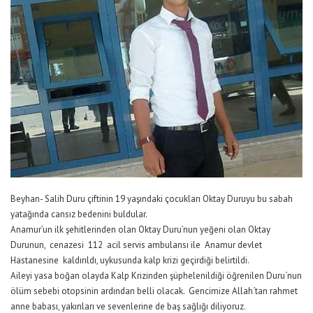
Beyhan- Salih Duru çiftinin 19 yaşındaki çocukları Oktay Duruyu bu sabah
yatağında cansız bedenini buldular.
Anamur’un ilk şehitlerinden olan Oktay Duru’nun yeğeni olan Oktay
Durunun, cenazesi 112 acil servis ambulansı ile Anamur devlet
Hastanesine kaldırıldı, uykusunda kalp krizi geçirdiği belirtildi.
Aileyi yasa boğan olayda Kalp Krizinden şüphelenildiği öğrenilen Duru´nun
ölüm sebebi otopsinin ardından belli olacak. Gencimize Allah´tan rahmet
anne babası, yakınları ve sevenlerine de baş sağlığı diliyoruz.