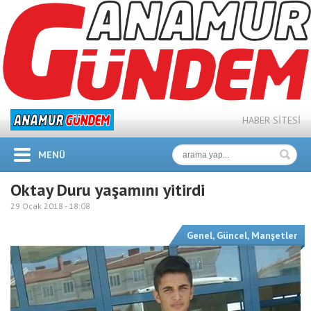
HABER SİTESİ
MENÜ
Oktay Duru yaşamını yitirdi
29 Ocak 2018 -
18:08
Genel
,
Güncel
,
Manşetler