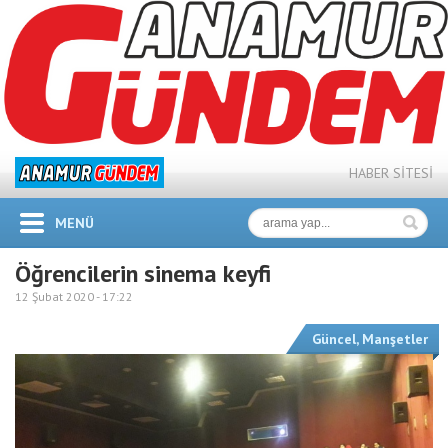
HABER SİTESİ
MENÜ
Öğrencilerin sinema keyfi
12 Şubat 2020 -
17:22
Güncel
,
Manşetler