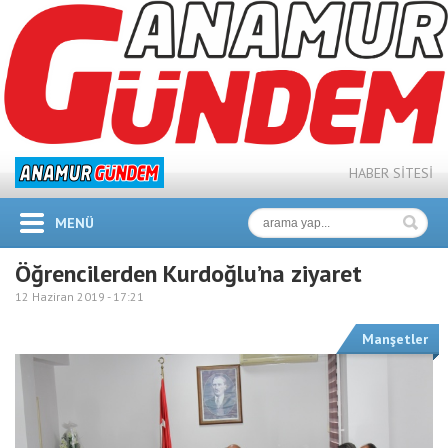
HABER SİTESİ
MENÜ
Öğrencilerden Kurdoğlu’na ziyaret
12 Haziran 2019 -
17:21
Manşetler