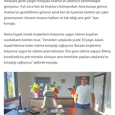
medyada gerek yaygın medyada Anamur’un yeterince tanınmadığını
görüyoruz. 4 yıl önce ben de Anamur’u bilmiyordum. Ama buraya gelince
Anamur’un güzelliklerini görünce şimdi ben de ilçemizin tanıtımı için çaba
gösteriyorum. Umarım Anamur kalkınır ve hak ettiği yere gelir” diye
konuştu.
Nema İnşaat olarak müşterilerin bütçesine uygun ödeme koşulları
sunduklarını belirten Acar, “Temelden satışlarda yüzde 50 peşin, kalanı
inşaat bitimine kadar ödeme kolaylığı sağlıyoruz. Burada müşterimiz
bütçesine uygun bir ödeme planı belirliyor. Ona göre ödeme yapıyor. Bitmiş
konutlarda bu pek mümkün olmuyor ama temelden yapılan satışlarda bu
kolaylığı sağlıyoruz” şeklinde konuştu.