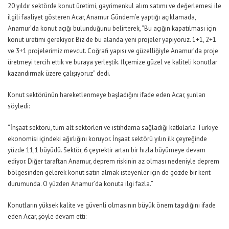
20 yıldır sektörde konut üretimi, gayrimenkul alım satımı ve değerlemesi ile
ilgili faaliyet gösteren Acar, Anamur Gündem’e yaptığı açıklamada,
Anamur’da konut açığı bulunduğunu belirterek, “Bu açığın kapatılması için
konut üretimi gerekiyor. Biz de bu alanda yeni projeler yapıyoruz. 1+1, 2+1
ve 3+1 projelerimiz mevcut. Coğrafi yapısı ve güzelliğiyle Anamur’da proje
üretmeyi tercih ettik ve buraya yerleştik. İlçemize güzel ve kaliteli konutlar
kazandırmak üzere çalışıyoruz” dedi.
Konut sektörünün hareketlenmeye başladığını ifade eden Acar, şunları
söyledi:
“İnşaat sektörü, tüm alt sektörleri ve istihdama sağladığı katkılarla Türkiye
ekonomisi içindeki ağırlığını koruyor. İnşaat sektörü yılın ilk çeyreğinde
yüzde 11,1 büyüdü. Sektör, 6 çeyrektir artan bir hızla büyümeye devam
ediyor. Diğer taraftan Anamur, deprem riskinin az olması nedeniyle deprem
bölgesinden gelerek konut satın almak isteyenler için de gözde bir kent
durumunda. O yüzden Anamur’da konuta ilgi fazla.”
Konutların yüksek kalite ve güvenli olmasının büyük önem taşıdığını ifade
eden Acar, şöyle devam etti: