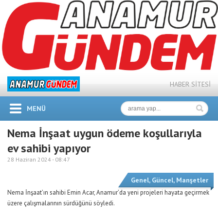
HABER SİTESİ
MENÜ
Nema İnşaat uygun ödeme koşullarıyla
ev sahibi yapıyor
28 Haziran 2024 -
08:47
Genel
,
Güncel
,
Manşetler
Nema İnşaat’ın sahibi Emin Acar, Anamur’da yeni projeleri hayata geçirmek
üzere çalışmalarının sürdüğünü söyledi.