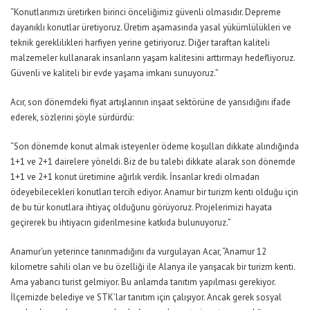
“Konutlarımızı üretirken birinci önceliğimiz güvenli olmasıdır. Depreme
dayanıklı konutlar üretiyoruz. Üretim aşamasında yasal yükümlülükleri ve
teknik gereklilikleri harfiyen yerine getiriyoruz. Diğer taraftan kaliteli
malzemeler kullanarak insanların yaşam kalitesini arttırmayı hedefliyoruz.
Güvenli ve kaliteli bir evde yaşama imkanı sunuyoruz.”
Acır, son dönemdeki fiyat artışlarının inşaat sektörüne de yansıdığını ifade
ederek, sözlerini şöyle sürdürdü:
“Son dönemde konut almak isteyenler ödeme koşulları dikkate alındığında
1+1 ve 2+1 dairelere yöneldi. Biz de bu talebi dikkate alarak son dönemde
1+1 ve 2+1 konut üretimine ağırlık verdik. İnsanlar kredi olmadan
ödeyebilecekleri konutları tercih ediyor. Anamur bir turizm kenti olduğu için
de bu tür konutlara ihtiyaç olduğunu görüyoruz. Projelerimizi hayata
geçirerek bu ihtiyacın giderilmesine katkıda bulunuyoruz.”
Anamur’un yeterince tanınmadığını da vurgulayan Acar, “Anamur 12
kilometre sahili olan ve bu özelliği ile Alanya ile yarışacak bir turizm kenti.
Ama yabancı turist gelmiyor. Bu anlamda tanıtım yapılması gerekiyor.
İlçemizde belediye ve STK’lar tanıtım için çalışıyor. Ancak gerek sosyal