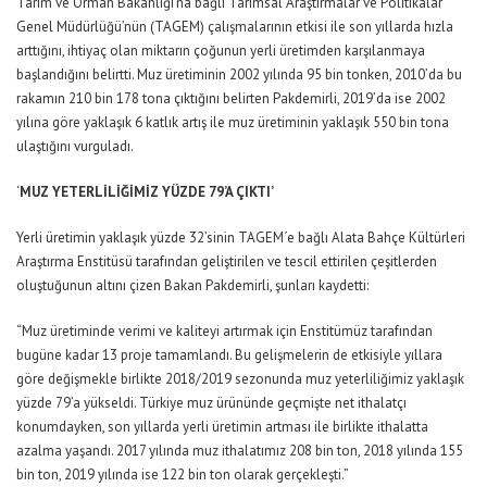
Tarım ve Orman Bakanlığı’na bağlı Tarımsal Araştırmalar ve Politikalar
Genel Müdürlüğü’nün (TAGEM) çalışmalarının etkisi ile son yıllarda hızla
arttığını, ihtiyaç olan miktarın çoğunun yerli üretimden karşılanmaya
başlandığını belirtti. Muz üretiminin 2002 yılında 95 bin tonken, 2010’da bu
rakamın 210 bin 178 tona çıktığını belirten Pakdemirli, 2019’da ise 2002
yılına göre yaklaşık 6 katlık artış ile muz üretiminin yaklaşık 550 bin tona
ulaştığını vurguladı.
‘
MUZ YETERLİLİĞİMİZ YÜZDE 79’A ÇIKTI’
Yerli üretimin yaklaşık yüzde 32’sinin TAGEM´e bağlı Alata Bahçe Kültürleri
Araştırma Enstitüsü tarafından geliştirilen ve tescil ettirilen çeşitlerden
oluştuğunun altını çizen Bakan Pakdemirli, şunları kaydetti:
“Muz üretiminde verimi ve kaliteyi artırmak için Enstitümüz tarafından
bugüne kadar 13 proje tamamlandı. Bu gelişmelerin de etkisiyle yıllara
göre değişmekle birlikte 2018/2019 sezonunda muz yeterliliğimiz yaklaşık
yüzde 79’a yükseldi. Türkiye muz ürününde geçmişte net ithalatçı
konumdayken, son yıllarda yerli üretimin artması ile birlikte ithalatta
azalma yaşandı. 2017 yılında muz ithalatımız 208 bin ton, 2018 yılında 155
bin ton, 2019 yılında ise 122 bin ton olarak gerçekleşti.”