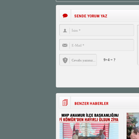
SENDE YORUM YAZ
9+4 = ?
BENZER HABERLER