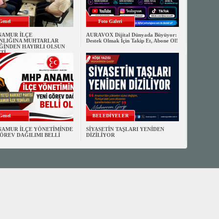
Genel
Foto Galeri
NAMUR İLÇE
AURAVOX Dijital Dünyada Büyüyor:
NLIĞINA MUHTARLAR
Destek Olmak İçin Takip Et, Abone Ol!
ĞİNDEN HAYIRLI OLSUN
Tİ
Genel
BELEDİYELER
NAMUR İLÇE YÖNETİMİNDE
SİYASETİN TAŞLARI YENİDEN
ÖREV DAĞILIMI BELLİ
DİZİLİYOR