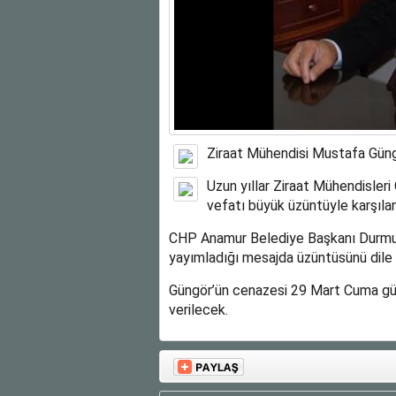
Ziraat Mühendisi Mustafa Güngö
Uzun yıllar Ziraat Mühendisleri
vefatı büyük üzüntüyle karşılan
CHP Anamur Belediye Başkanı Durmuş 
yayımladığı mesajda üzüntüsünü dile g
Güngör’ün cenazesi 29 Mart Cuma gü
verilecek.