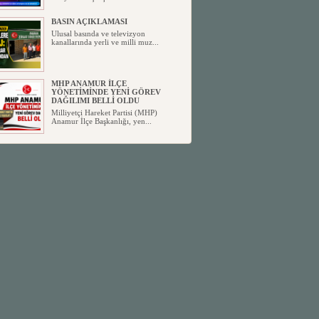
BASIN AÇIKLAMASI
Ulusal basında ve televizyon
kanallarında yerli ve milli muz...
MHP ANAMUR İLÇE
YÖNETİMİNDE YENİ GÖREV
DAĞILIMI BELLİ OLDU
Milliyetçi Hareket Partisi (MHP)
Anamur İlçe Başkanlığı, yen...
SİYASETİN TAŞLARI YENİDEN
DİZİLİYOR
Anamur'dan yükselen siyasi değişim,
Türkiye'deki yeni dönemi...
ANKA-DER 33 (Anamur Kalkınma
Kültür Turizm Tarım ve Dayanışma
Derneği) DUYURU ;
Anamur Kalkınma Kültür Turizm
Tarım ve Dayanışma Derneği (ANKA-
D...
Anamur Belediye Başkanı Durmuş
Deniz, CHP’den İstifa Etti:
Anamur Belediye Başkanı Durmuş
Deniz, CHP’den İstifa Etti: “Bu, ...