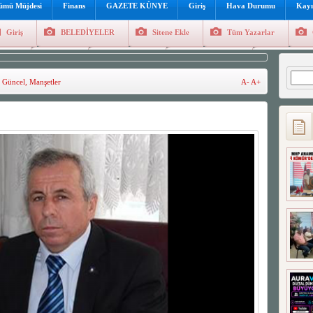
lümü Müjdesi
Finans
GAZETE KÜNYE
Giriş
Hava Durumu
Kayı
Giriş
BELEDİYELER
Sitene Ekle
Tüm Yazarlar
üncel
Genel
Foto Galeri
Hava Durumu
Sitene Ekl
Arama
,
Güncel
,
Manşetler
A-
A+