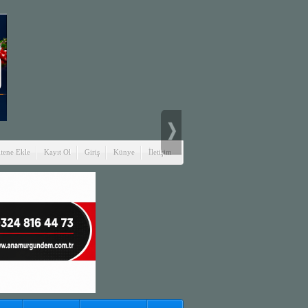
itene Ekle
Kayıt Ol
Giriş
Künye
İletişim