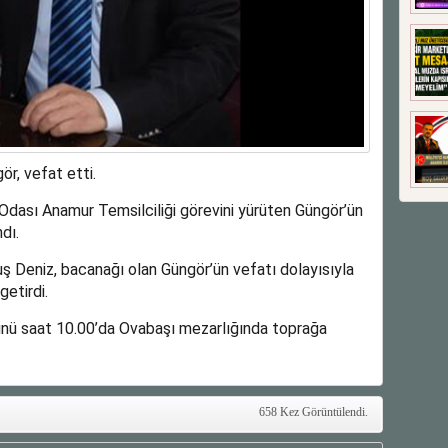
r, vefat etti.
 Odası Anamur Temsilciliği görevini yürüten Güngör’ün
dı.
Deniz, bacanağı olan Güngör’ün vefatı dolayısıyla
etirdi.
nü saat 10.00’da Ovabaşı mezarlığında toprağa
658 Kez Görüntülendi.