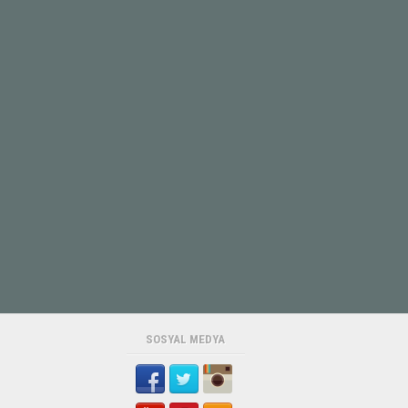
15 Yaşındaki Sude Boz’dan Günlerdir
Haber Alınamıyor
Baba Nurettin Boz'un verdiği bilgiye
göre, Erdemli ilçesi Da...
30 Yıllık CHP Üyesi Şemsi Çetin
Partisinden İstifa Etti
Cumhuriyet Halk Partisi'nde (CHP)
uzun yıllar çeşitli görevl...
SOSYAL MEDYA