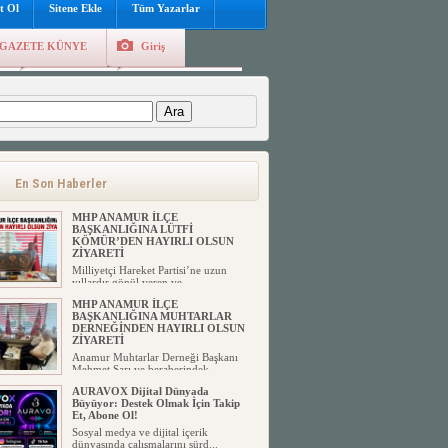
t Ol
Sitene Ekle
Tüm Yazarlar
GAZETE KÜNYE
Giriş
e
Kayıt Ol
Hava Durumu
:
En Son Haberler
MHP ANAMUR İLÇE
BAŞKANLIĞINA LÜTFİ
KÖMÜR’DEN HAYIRLI OLSUN
ZİYARETİ
Milliyetçi Hareket Partisi’ne uzun
yıllardır gönül veren ve ...
MHP ANAMUR İLÇE
BAŞKANLIĞINA MUHTARLAR
DERNEĞİNDEN HAYIRLI OLSUN
ZİYARETİ
Anamur Muhtarlar Derneği Başkanı
Mehmet Sarı ve beraberindek...
AURAVOX Dijital Dünyada
Büyüyor: Destek Olmak İçin Takip
Et, Abone Ol!
Sosyal medya ve dijital içerik
dünyasında çalışmalarını sürd...