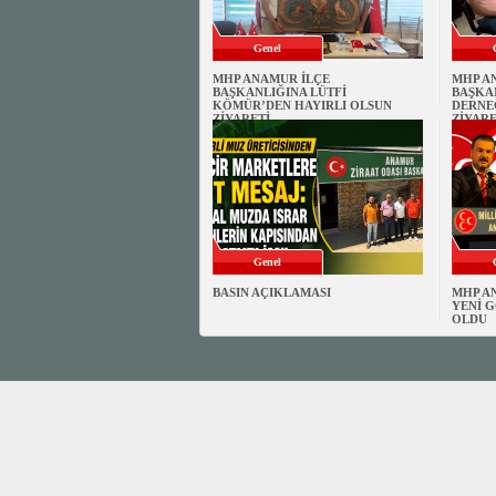
Genel
MHP ANAMUR İLÇE
MHP A
BAŞKANLIĞINA LÜTFİ
BAŞKA
KÖMÜR’DEN HAYIRLI OLSUN
DERNE
ZİYARETİ
ZİYARE
Genel
BASIN AÇIKLAMASI
MHP A
YENİ G
OLDU