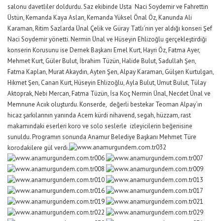
salonu davetliler doldurdu. Saz ekibinde Usta Naci Soydemir ve Fahrettin
Üstün, Kemanda Kaya Aslan, Kemanda Yüksel Önal Öz, Kanunda Ali
Karaman, Ritim Sazlarda Ünal Çelik ve Güray Tatlı´nın yer aldığı konseri Şef
Naci Soydemir yönetti. Nermin Ünal ve Hüseyin Ehlizoğlu gerçekleştirdiği
konserin Korusunu ise Dernek Başkanı Emel Kurt, Hayri Öz, Fatma Ayer,
Mehmet Kurt, Güler Bulut, İbrahim Tüzün, Halide Bulut, Sadullah Şen,
Fatma Kaplan, Murat Akaydın, Ayten Şen, Alpay Karaman, Gülşen Kurtulgan,
Hikmet Şen, Canan Kurt, Hüseyin Ehlizoğlu, Ayla Bulut, Umut Bulut, Tülay
Aktoprak, Nebi Mercan, Fatma Tüzün, İsa Koç Nermin Ünal, Necdet Ünal ve
Memnune Acıık oluşturdu. Konserde, değerli bestekar Teoman Alpay´ın
hicaz şarkılarının yanında Acem kürdi nihavend, segah, hüzzam, rast
makamındaki eserleri koro ve solo seslerle izleyicilerin beğenisine
sunuldu. Programın sonunda Anamur Belediye Başkanı Mehmet Türe
korodakilere gül verdi.