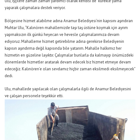
Ulu, işçilere zaman zaman yardımcı olarak kendisi de kürekle yama
yaparak çalışmalara destek veriyor.
Bölgesine hizmet alabilme adına Anamur Belediyesi’nin kapısını aşındıran
Muhtar Ulu, “Kalınören mahallemizde taşı taş üstüne koymak için ayrım
yapmaksızın ilk günkü heyecan ve hevesle çalışmalarımıza devam
ediyoruz. Mahalleme hizmet getirebilme adına gerekirse Belediyenin
kapısın aşındırma değil kapısında bile yatarım. Mahalle halkımız her
hizmetin en güzeline layıktır. Çalışmalar bunlarla da kalmayıp önümüzdeki
dönemlerde hizmetler aratarak devam edecek biz hizmet etmeye devam
edeceğiz. Kalınören’e olan sevdamız hiçbir zaman eksilmedi eksilmeyecek”
dedi.
Ulu, mahallede yapılacak olan çalışmalarla ilgili de Anamur Belediyesini
ve çalışan personele teşekkür etti.