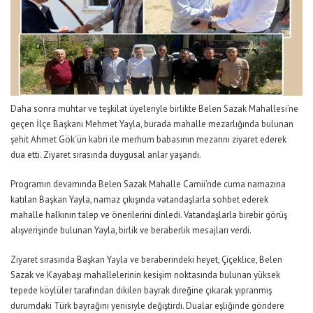
Daha sonra muhtar ve teşkilat üyeleriyle birlikte Belen Sazak Mahallesi’ne
geçen İlçe Başkanı Mehmet Yayla, burada mahalle mezarlığında bulunan
şehit Ahmet Gök’ün kabri ile merhum babasının mezarını ziyaret ederek
dua etti. Ziyaret sırasında duygusal anlar yaşandı.
Programın devamında Belen Sazak Mahalle Camii’nde cuma namazına
katılan Başkan Yayla, namaz çıkışında vatandaşlarla sohbet ederek
mahalle halkının talep ve önerilerini dinledi. Vatandaşlarla birebir görüş
alışverişinde bulunan Yayla, birlik ve beraberlik mesajları verdi.
Ziyaret sırasında Başkan Yayla ve beraberindeki heyet, Çiçeklice, Belen
Sazak ve Kayabaşı mahallelerinin kesişim noktasında bulunan yüksek
tepede köylüler tarafından dikilen bayrak direğine çıkarak yıpranmış
durumdaki Türk bayrağını yenisiyle değiştirdi. Dualar eşliğinde göndere