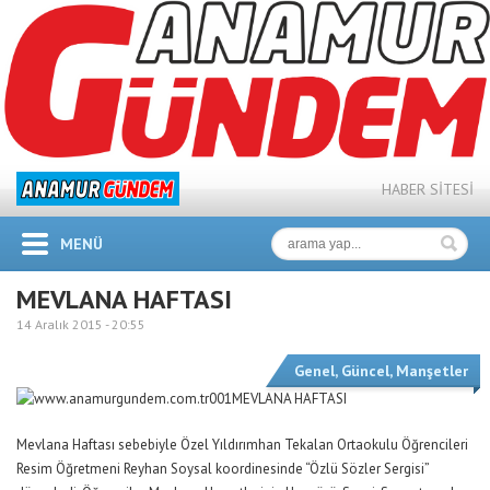
HABER SİTESİ
MENÜ
MEVLANA HAFTASI
14 Aralık 2015 -
20:55
Genel
,
Güncel
,
Manşetler
MEVLANA HAFTASI
Mevlana Haftası sebebiyle Özel Yıldırımhan Tekalan Ortaokulu Öğrencileri
Resim Öğretmeni Reyhan Soysal koordinesinde “Özlü Sözler Sergisi”