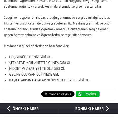
düzenledi. Öğrenciler Mevlana Hazretlerinin Hoşgörü, Sevgi, Saygı, temalı
sözlerine yoğunluk vererek Resim derslerinde sergiye hazırlandılar.
Sevgi ve hoşgörünün ihtiyaç olduğu günümüzde sergi büyük ilgi topladı.
Fikirleri ve düşünceleriyle dünyayı etkileyen Hz. Mevlanayı anmak ve onun
sözlerini öğrencilerimize öğretmek amacı ile düzenlenen sergide emeği
geçen öğretmenimize ve öğrencilerimize teşekkür ediyorum.
Mevlananın güzel sözlerinden bazı örnekler:
HOŞGÖRÜDE DENİZ GİBİ OL
ŞEFKAT VE MERHAMETTE GÜNEŞ GİBİ OL
HİDDET VE ASABİYETTE ÖLÜ GİBİ OL
GEL, NE OLURSAN OL YİNEDE GEL
BAŞKALARININ HATALARINI ÖRTMEKTE GECE GİBİ OL
ÖNCEKİ HABER
SONRAKİ HABER