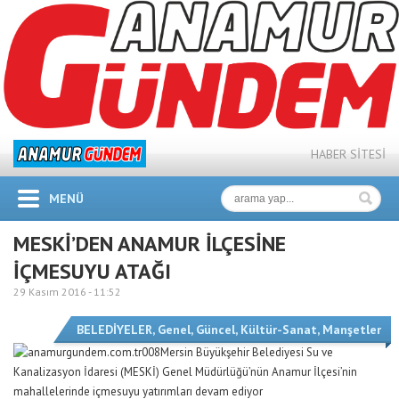
HABER SİTESİ
MENÜ
MESKİ’DEN ANAMUR İLÇESİNE
İÇMESUYU ATAĞI
29 Kasım 2016 -
11:52
BELEDİYELER
,
Genel
,
Güncel
,
Kültür-Sanat
,
Manşetler
Mersin Büyükşehir Belediyesi Su ve
Kanalizasyon İdaresi (MESKİ) Genel Müdürlüğü’nün Anamur İlçesi’nin
mahallelerinde içmesuyu yatırımları devam ediyor