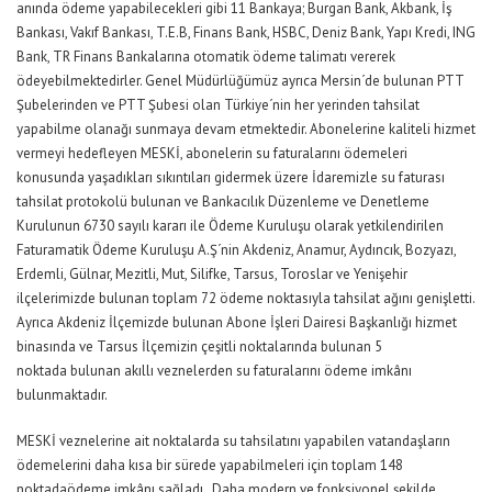
anında ödeme yapabilecekleri gibi 11 Bankaya; Burgan Bank, Akbank, İş
Bankası, Vakıf Bankası, T.E.B, Finans Bank, HSBC, Deniz Bank, Yapı Kredi, ING
Bank, TR Finans Bankalarına otomatik ödeme talimatı vererek
ödeyebilmektedirler. Genel Müdürlüğümüz ayrıca Mersin´de bulunan PTT
Şubelerinden ve PTT Şubesi olan Türkiye´nin her yerinden tahsilat
yapabilme olanağı sunmaya devam etmektedir. Abonelerine kaliteli hizmet
vermeyi hedefleyen MESKİ, abonelerin su faturalarını ödemeleri
konusunda yaşadıkları sıkıntıları gidermek üzere İdaremizle su faturası
tahsilat protokolü bulunan ve Bankacılık Düzenleme ve Denetleme
Kurulunun 6730 sayılı kararı ile Ödeme Kuruluşu olarak yetkilendirilen
Faturamatik Ödeme Kuruluşu A.Ş´nin Akdeniz, Anamur, Aydıncık, Bozyazı,
Erdemli, Gülnar, Mezitli, Mut, Silifke, Tarsus, Toroslar ve Yenişehir
ilçelerimizde bulunan toplam 72 ödeme noktasıyla tahsilat ağını genişletti.
Ayrıca Akdeniz İlçemizde bulunan Abone İşleri Dairesi Başkanlığı hizmet
binasında ve Tarsus İlçemizin çeşitli noktalarında bulunan 5
noktada bulunan akıllı veznelerden su faturalarını ödeme imkânı
bulunmaktadır.
MESKİ veznelerine ait noktalarda su tahsilatını yapabilen vatandaşların
ödemelerini daha kısa bir sürede yapabilmeleri için toplam 148
noktadaödeme imkânı sağladı. Daha modern ve fonksiyonel şekilde