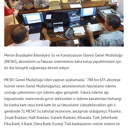
Mersin Büyükşehir Belediyesi Su ve Kanalizasyon İdaresi Genel Müdürlüğü
(MESKİ), abonelerin su faturası ödemelerini daha kolay yapabilmeleri için
bir dizi kolaylık sağlamaya devam ediyor.
MESKİ Genel Müdürlüğü´nden yapılan açıklamada; “ 788 bin 635 aboneye
hizmet veren Genel Müdürlüğümüz, abonelerimizin faturalarını ödeme
zorluğu çekmemesi için ödeme ağını genişletti. Fatura ödeme ağı
kapsamında
www.meski.gov.tr
adresinden e-ödeme kanalından herhangi
bir banka kartı veya kredi kartı ile su faturalarını ödeyebilecekleri gibi il
genelinde 51 MESKİ Su tahsilat veznesine, anlaşmalı olduğumuz 9 banka;
Ziraat Bankası, Halk Bankası, Garanti Bankası, Albaraka Türk, Şekerbank,
Fiba Bank, A Bank, Odea Bank, Kuveyt Türk bankalarının online sistemi ile