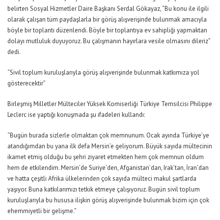
belirten Sosyal Hizmetler Daire Başkanı Serdal Gökayaz, “Bu konu ile ilgili
olarak çalışan tüm paydaşlarla bir görüş alışverişinde bulunmak amacıyla
böyle bir toplantı düzenlendi. Böyle bir toplantıya ev sahipliği yapmaktan
dolayı mutluluk duyuyoruz. Bu çalışmanın hayırlara vesile olmasını dileriz”
dedi.
“Sivil toplum kuruluşlarıyla görüş alışverişinde bulunmak katkımıza yol
gösterecektir”
Birleşmiş Milletler Mülteciler Yüksek Komiserliği Türkiye Temsilcisi Philippe
Leclerc ise yaptığı konuşmada şu ifadeleri kullandı:
“Bugün burada sizlerle olmaktan çok memnunum. Ocak ayında Türkiye’ye
atandığımdan bu yana ilk defa Mersin’e geliyorum. Büyük sayıda mültecinin
ikamet etmiş olduğu bu şehri ziyaret etmekten hem çok memnun oldum
hem de etkilendim. Mersin’de Suriye’den, Afganistan’dan, Irak’tan, İran’dan
ve hatta çeşitli Afrika ülkelerinden çok sayıda mülteci makul şartlarda
yaşıyor. Buna katkılarımızı tetkik etmeye çalışıyoruz. Bugün sivil toplum
kuruluşlarıyla bu hususa ilişkin görüş alışverişinde bulunmak bizim için çok
ehemmiyetli bir gelişme.”