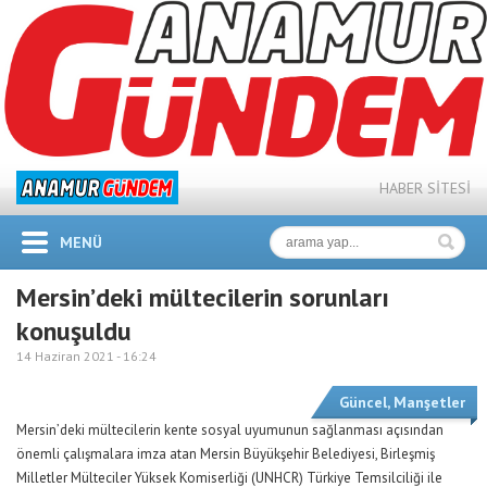
HABER SİTESİ
MENÜ
Mersin’deki mültecilerin sorunları
konuşuldu
14 Haziran 2021 -
16:24
Güncel
,
Manşetler
Mersin’deki mültecilerin kente sosyal uyumunun sağlanması açısından
önemli çalışmalara imza atan Mersin Büyükşehir Belediyesi, Birleşmiş
Milletler Mülteciler Yüksek Komiserliği (UNHCR) Türkiye Temsilciliği ile