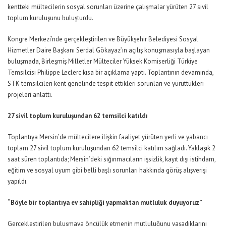
kentteki mültecilerin sosyal sorunları üzerine çalışmalar yürüten 27 sivil
toplum kuruluşunu buluşturdu.
Kongre Merkezi’nde gerçekleştirilen ve Büyükşehir Belediyesi Sosyal
Hizmetler Daire Başkanı Serdal Gökayaz’ın açılış konuşmasıyla başlayan
buluşmada, Birleşmiş Milletler Mülteciler Yüksek Komiserliği Türkiye
Temsilcisi Philippe Leclerc kısa bir açıklama yaptı. Toplantının devamında,
STK temsilcileri kent genelinde tespit ettikleri sorunları ve yürüttükleri
projeleri anlattı.
27 sivil toplum kuruluşundan 62 temsilci katıldı
Toplantıya Mersin’de mültecilere ilişkin faaliyet yürüten yerli ve yabancı
toplam 27 sivil toplum kuruluşundan 62 temsilci katılım sağladı. Yaklaşık 2
saat süren toplantıda; Mersin’deki sığınmacıların işsizlik, kayıt dışı istihdam,
eğitim ve sosyal uyum gibi belli başlı sorunları hakkında görüş alışverişi
yapıldı.
“Böyle bir toplantıya ev sahipliği yapmaktan mutluluk duyuyoruz”
Gerçekleştirilen buluşmaya öncülük etmenin mutluluğunu yaşadıklarını